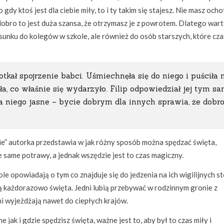
gdy ktoś jest dla ciebie miły, to i ty takim się stajesz. Nie masz ocho
 dobro to jest duża szansa, że otrzymasz je z powrotem. Dlatego war
sunku do kolegów w szkole, ale również do osób starszych, które cz
potkał spojrzenie babci. Uśmiechnęła się do niego i puściła
ła, co właśnie się wydarzyło. Filip odpowiedział jej tym s
dla niego jasne – bycie dobrym dla innych sprawia, że dobr
ie” autorka przedstawia w jak różny sposób można spędzać święta,
e same potrawy, a jednak wszędzie jest to czas magiczny.
ole opowiadają o tym co znajduje się do jedzenia na ich wigilijnych s
ją każdorazowo święta. Jedni lubią przebywać w rodzinnym gronie z
inni wyjeżdżają nawet do ciepłych krajów.
e jak i gdzie spędzisz święta, ważne jest to, aby był to czas miły i