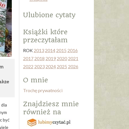
Ulubione cytaty
Książki które
przeczytałam
ROK
2013
2014
2015
2016
2017
2018
2019
2020
2021
2022
2023
2024
2025
2026
em
O mnie
także
Trochę prywatności
Znajdziesz mnie
 dla
również na
dnym
ęc być
wiele