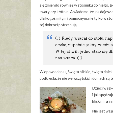
się zmieniło również w stosunku do niego. Bo 
swary czy kłótnie. A wiadomo, że jak dajesz
dla kogoś miłym i pomocnym, nie tylko w sto
tej dobroci potrzebują.
(…) Kiedy wracał do stołu, na
oczko, zupełnie jakby wiedzia
W tej chwili jedno stało się 
nas wraca. (…)
W opowiadaniu „Święta bliskie, święta dalek
podkreśla, że nie we wszytskich domach są t
Dzieci w szk
i jak spędza
bliskimi, a 
Nie jest ważn