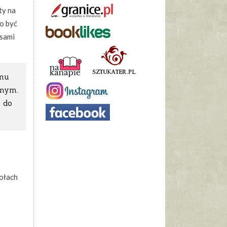
ty na
to być
asami
 mu
amym.
o do
tołach