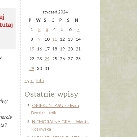
styczeń 2024
ej
P
W
Ś
C
P
S
N
tutaj
1
2
3
4
5
6
7
8
9
10
11
12
13
14
15
16
17
18
19
20
21
w.
22
23
24
25
26
27
28
29
30
31
« gru
lut »
Ostatnie wpisy
ziwy
OPIEKUN LASU – Elwira
Dresler-Janik
mercja
NIEMORALNA GRA – Jolanta
ta?
Kosowska