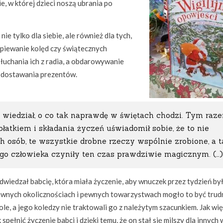
e, w której dzieci noszą ubrania po
nie tylko dla siebie, ale również dla tych,
piewanie kolęd czy świątecznych
łuchania ich z radia, a obdarowywanie
d dostawania prezentów.
e wiedział, o co tak naprawdę w świętach chodzi. Tym raz
łatkiem i składania życzeń uświadomił sobie, że to nie
ch osób, te wszystkie drobne rzeczy wspólnie zrobione, a 
go człowieka czyniły ten czas prawdziwie magicznym. (…)
odwiedzał babcię, która miała życzenie, aby wnuczek przez tydzień był
w pewnych okolicznościach i pewnych towarzystwach mogło to być tru
kole, a jego koledzy nie traktowali go z należytym szacunkiem. Jak wi
ełnić życzenie babci i dzięki temu, że on stał się milszy dla innych 