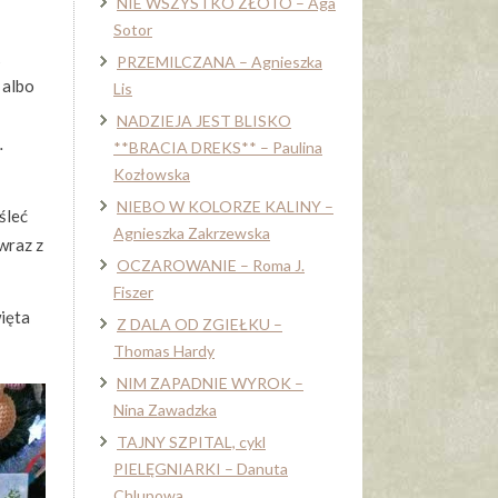
NIE WSZYSTKO ZŁOTO – Aga
Sotor
PRZEMILCZANA – Agnieszka
 albo
Lis
NADZIEJA JEST BLISKO
…
**BRACIA DREKS** – Paulina
Kozłowska
NIEBO W KOLORZE KALINY –
śleć
Agnieszka Zakrzewska
wraz z
OCZAROWANIE – Roma J.
Fiszer
więta
Z DALA OD ZGIEŁKU –
Thomas Hardy
NIM ZAPADNIE WYROK –
Nina Zawadzka
TAJNY SZPITAL, cykl
PIELĘGNIARKI – Danuta
Chlupowa