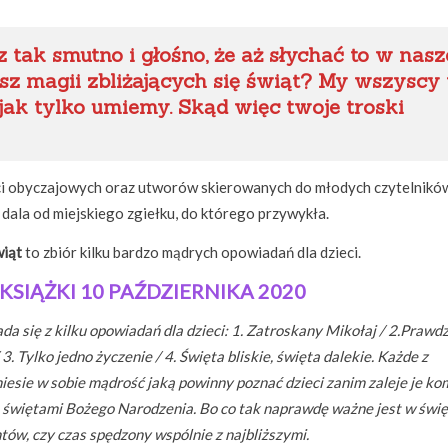
 tak smutno i głośno, że aż słychać to w nasz
esz magii zbliżających się świąt? My wszyscy 
jak tylko umiemy. Skąd więc twoje troski
i obyczajowych oraz utworów skierowanych do młodych czytelnikó
 dala od miejskiego zgiełku, do którego przywykła.
wiąt
to zbiór kilku bardzo mądrych opowiadań dla dzieci.
KSIĄŻKI 10 PAŹDZIERNIKA 2020
da się z kilku opowiadań dla dzieci: 1. Zatroskany Mikołaj / 2.Prawd
 3. Tylko jedno życzenie / 4. Święta bliskie, święta dalekie. Każde z
iesie w sobie mądrość jaką powinny poznać dzieci zanim zaleje je ko
 świętami Bożego Narodzenia. Bo co tak naprawdę ważne jest w świę
tów, czy czas spędzony wspólnie z najbliższymi.