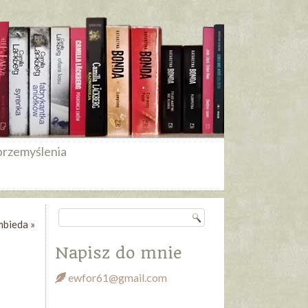
przemyślenia
mbieda
»
Napisz do mnie
ewfor61@gmail.com