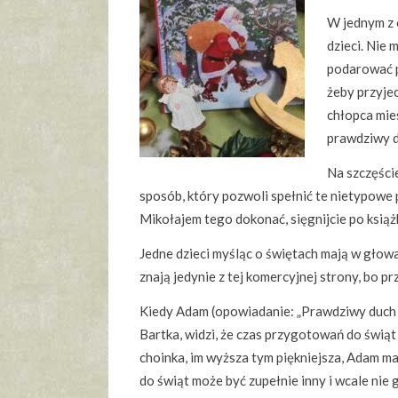
W jednym z 
dzieci. Nie 
podarować pr
żeby przyjec
chłopca mie
prawdziwy d
Na szczęści
sposób, który pozwoli spełnić te nietypowe p
Mikołajem tego dokonać, sięgnijcie po książ
Jedne dzieci myśląc o świętach mają w głowa
znają jedynie z tej komercyjnej strony, bo p
Kiedy Adam (opowiadanie: „Prawdziwy duch ś
Bartka, widzi, że czas przygotowań do świąt 
choinka, im wyższa tym piękniejsza, Adam m
do świąt może być zupełnie inny i wcale nie 