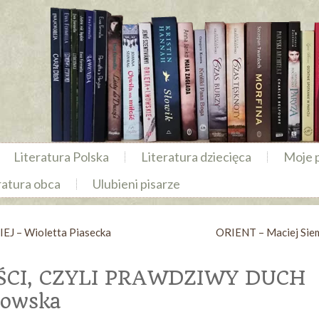
Literatura Polska
Literatura dziecięca
Moje 
ratura obca
Ulubieni pisarze
 – Wioletta Piasecka
ORIENT – Maciej Sie
ŚCI, CZYLI PRAWDZIWY DUCH
bowska