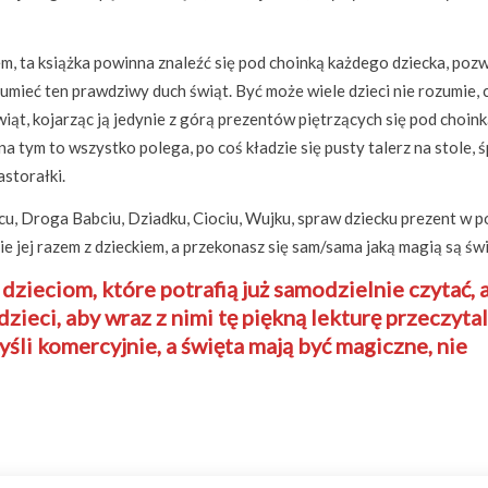
, ta książka powinna znaleźć się pod choinką każdego dziecka, pozw
mieć ten prawdziwy duch świąt. Być może wiele dzieci nie rozumie,
wiąt, kojarząc ją jedynie z górą prezentów piętrzących się pod choink
 na tym to wszystko polega, po coś kładzie się pusty talerz na stole, 
astorałki.
u, Droga Babciu, Dziadku, Ciociu, Wujku, spraw dziecku prezent w p
nie jej razem z dzieckiem, a przekonasz się sam/sama jaką magią są św
ieciom, które potrafią już samodzielnie czytać, 
zieci, aby wraz z nimi tę piękną lekturę przeczytal
śli komercyjnie, a święta mają być magiczne, nie