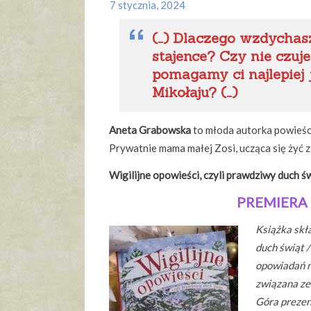
7 stycznia, 2024
(…) Dlaczego wzdychasz
stajence? Czy nie czuj
pomagamy ci najlepiej 
Mikołaju? (…)
Aneta Grabowska
to młoda autorka powieśc
Prywatnie mama małej Zosi, ucząca się żyć z
Wigilijne opowieści, czyli prawdziwy duch ś
PREMIERA 
Książka skła
duch świąt /
opowiadań n
związana ze
Góra prezen