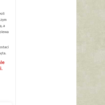
oli
 czym
ą, a
śpiewa
ostaci
ięta.
ale
i.