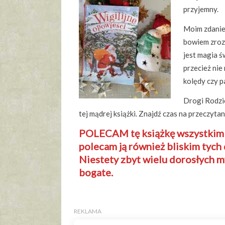
przyjemny.
Moim zdaniem
bowiem zrozu
jest magia ś
przecież nie
kolędy czy p
Drogi Rodzic
tej mądrej książki. Znajdź czas na przeczyta
POLECAM tę książkę wszystkim dz
polecam ją również bliskim tych d
Niestety zbyt wielu dorosłych my
bogate.