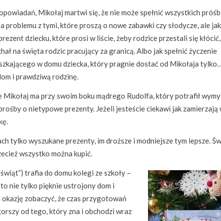
opowiadań, Mikołaj martwi się, że nie może spełnić wszystkich próśb
ma problemu z tymi, które proszą o nowe zabawki czy słodycze, ale jak
ezent dziecku, które prosi w liście, żeby rodzice przestali się kłócić,
hał na święta rodzic pracujący za granicą. Albo jak spełnić życzenie
szkającego w domu dziecka, który pragnie dostać od Mikołaja tylko
om i prawdziwą rodzinę.
e Mikołaj ma przy swoim boku mądrego Rudolfa, który potrafił wymy
rośby o nietypowe prezenty. Jeżeli jesteście ciekawi jak zamierzają 
kę.
ch tylko wyszukane prezenty, im droższe i modniejsze tym lepsze. Ś
rzecież wszystko można kupić.
wiąt”) trafia do domu kolegi ze szkoły –
to nie tylko pięknie ustrojony dom i
a okazję zobaczyć, że czas przygotowań
gorszy od tego, który zna i obchodzi wraz