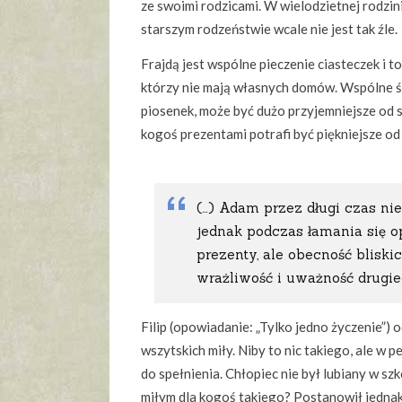
ze swoimi rodzicami. W wielodzietnej rodzini
starszym rodzeństwie wcale nie jest tak źle.
Frajdą jest wspólne pieczenie ciasteczek i to 
którzy nie mają własnych domów. Wspólne ś
piosenek, może być dużo przyjemniejsze od s
kogoś prezentami potrafi być piękniejsze o
(…) Adam przez długi czas ni
jednak podczas łamania się op
prezenty, ale obecność bliski
wrażliwość i uważność drugie
Filip (opowiadanie: „Tylko jedno życzenie”) 
wszytskich miły. Niby to nic takiego, ale 
do spełnienia. Chłopiec nie był lubiany w sz
miłym dla kogoś takiego? Postanowił jednak sp