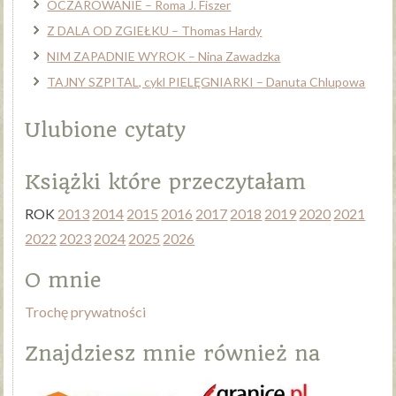
OCZAROWANIE – Roma J. Fiszer
Z DALA OD ZGIEŁKU – Thomas Hardy
NIM ZAPADNIE WYROK – Nina Zawadzka
TAJNY SZPITAL, cykl PIELĘGNIARKI – Danuta Chlupowa
Ulubione cytaty
Książki które przeczytałam
ROK
2013
2014
2015
2016
2017
2018
2019
2020
2021
2022
2023
2024
2025
2026
O mnie
Trochę prywatności
Znajdziesz mnie również na