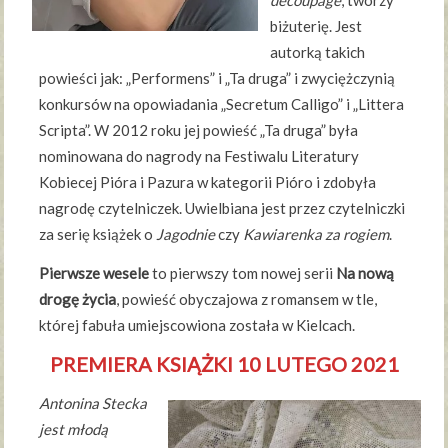
decoupage
, tworzy
biżuterię. Jest
autorką takich
powieści jak: „Performens” i „Ta druga” i zwyciężczynią
konkursów na opowiadania „Secretum Calligo” i „Littera
Scripta”. W 2012 roku jej powieść „Ta druga” była
nominowana do nagrody na Festiwalu Literatury
Kobiecej Pióra i Pazura w kategorii Pióro i zdobyła
nagrodę czytelniczek. Uwielbiana jest przez czytelniczki
za serię książek o
Jagodnie
czy
Kawiarenka za rogiem
.
Pierwsze wesele
to pierwszy tom nowej serii
Na nową
drogę życia
, powieść obyczajowa z romansem w tle,
której fabuła umiejscowiona została w Kielcach.
PREMIERA KSIĄŻKI 10 LUTEGO 2021
Antonina Stecka
jest młodą