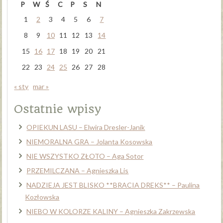
P
W
Ś
C
P
S
N
1
2
3
4
5
6
7
8
9
10
11
12
13
14
15
16
17
18
19
20
21
22
23
24
25
26
27
28
« sty
mar »
Ostatnie wpisy
OPIEKUN LASU – Elwira Dresler-Janik
NIEMORALNA GRA – Jolanta Kosowska
NIE WSZYSTKO ZŁOTO – Aga Sotor
PRZEMILCZANA – Agnieszka Lis
NADZIEJA JEST BLISKO **BRACIA DREKS** – Paulina
Kozłowska
NIEBO W KOLORZE KALINY – Agnieszka Zakrzewska