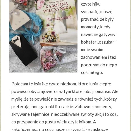
czytelniku
sympatię, muszę
przyznać, że były
momenty, kiedy
nawet negatywny
bohater „oszukał”
mnie swoim
zachowaniem i też
poczułam do niego
coś miłego.
Polecam tę książkę czytelniczkom, które lubią ciepłe
powieści obyczajowe, oraz tym które lubią romanse. Ale
myślę, że ta powieść nie zawiedzie również tych, którzy
preferują inne gatunki literackie. Zabawne momenty,
skrywane tajemnice, nieoczekiwane zwroty akcji to coś,
co przypadnie do gustu wielu czytelnikom. A
zakończenie… no cóż, muszę przyznać, że zaskoczy