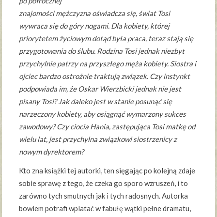
po półrocznej
znajomości mężczyzna oświadcza się, świat Tosi
wywraca się do góry nogami. Dla kobiety, której
priorytetem życiowym dotąd była praca, teraz stają się
przygotowania do ślubu. Rodzina Tosi jednak niezbyt
przychylnie patrzy na przyszłego męża kobiety. Siostra i
ojciec bardzo ostrożnie traktują związek. Czy instynkt
podpowiada im, że Oskar Wierzbicki jednak nie jest
pisany Tosi? Jak daleko jest w stanie posunąć się
narzeczony kobiety, aby osiągnąć wymarzony sukces
zawodowy? Czy ciocia Hania, zastępująca Tosi matkę od
wielu lat, jest przychylna związkowi siostrzenicy z
nowym dyrektorem?
Kto zna książki tej autorki, ten sięgając po kolejną zdaje
sobie sprawę z tego, że czeka go sporo wzruszeń, i to
zarówno tych smutnych jak i tych radosnych. Autorka
bowiem potrafi wplatać w fabułę wątki pełne dramatu,