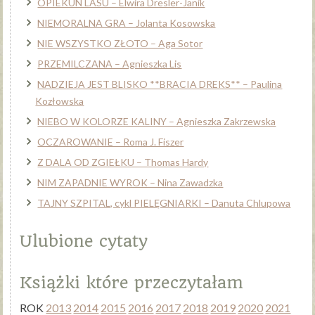
OPIEKUN LASU – Elwira Dresler-Janik
NIEMORALNA GRA – Jolanta Kosowska
NIE WSZYSTKO ZŁOTO – Aga Sotor
PRZEMILCZANA – Agnieszka Lis
NADZIEJA JEST BLISKO **BRACIA DREKS** – Paulina
Kozłowska
NIEBO W KOLORZE KALINY – Agnieszka Zakrzewska
OCZAROWANIE – Roma J. Fiszer
Z DALA OD ZGIEŁKU – Thomas Hardy
NIM ZAPADNIE WYROK – Nina Zawadzka
TAJNY SZPITAL, cykl PIELĘGNIARKI – Danuta Chlupowa
Ulubione cytaty
Książki które przeczytałam
ROK
2013
2014
2015
2016
2017
2018
2019
2020
2021