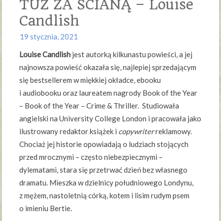
TUŻ ZA ŚCIANĄ – Louise
Candlish
19 stycznia, 2021
Louise Candlish
jest autorką kilkunastu powieści, a jej
najnowsza powieść okazała się, najlepiej sprzedającym
się bestsellerem w miękkiej okładce, ebooku
i audiobooku oraz laureatem nagrody Book of the Year
– Book of the Year – Crime & Thriller. Studiowała
angielski na University College London i pracowała jako
ilustrowany redaktor książek i
copywriter
reklamowy.
Chociaż jej historie opowiadają o ludziach stojących
przed mrocznymi – często niebezpiecznymi –
dylematami, stara się przetrwać dzień bez własnego
dramatu. Mieszka w dzielnicy południowego Londynu,
z mężem, nastoletnią córką, kotem i lisim rudym psem
o imieniu Bertie.