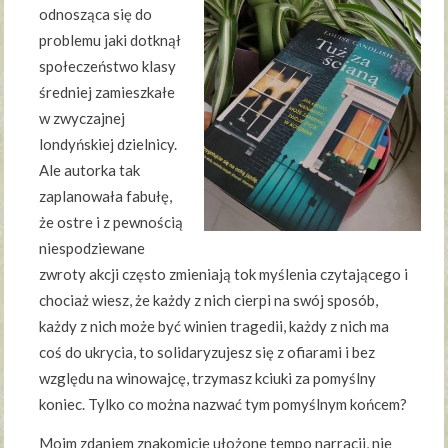
odnosząca się do
problemu jaki dotknął
społeczeństwo klasy
średniej zamieszkałe
w zwyczajnej
londyńskiej dzielnicy.
Ale autorka tak
zaplanowała fabułę,
że ostre i z pewnością
niespodziewane
zwroty akcji często zmieniają tok myślenia czytającego i
chociaż wiesz, że każdy z nich cierpi na swój sposób,
każdy z nich może być winien tragedii, każdy z nich ma
coś do ukrycia, to solidaryzujesz się z ofiarami i bez
względu na winowajcę, trzymasz kciuki za pomyślny
koniec. Tylko co można nazwać tym pomyślnym końcem?
Moim zdaniem znakomicie ułożone tempo narracji, nie