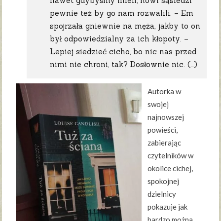
nawet gdybyśmy mieli, nowi sąsiedzi
pewnie też by go nam rozwalili. – Em
spojrzała gniewnie na męża, jakby to on
był odpowiedzialny za ich kłopoty. –
Lepiej siedzieć cicho, bo nic nas przed
nimi nie chroni, tak? Dosłownie nic. (…)
Autorka w
swojej
najnowszej
powieści,
zabierając
czytelników w
okolice cichej,
spokojnej
dzielnicy
pokazuje jak
bardzo można