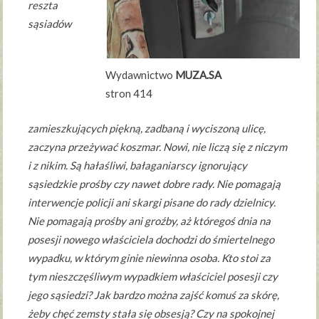
reszta
sąsiadów
Wydawnictwo
MUZA.SA
stron 414
zamieszkujących piękną, zadbaną i wyciszoną ulicę,
zaczyna przeżywać koszmar. Nowi, nie liczą się z niczym
i z nikim. Są hałaśliwi, bałaganiarscy ignorujący
sąsiedzkie prośby czy nawet dobre rady. Nie pomagają
interwencje policji ani skargi pisane do rady dzielnicy.
Nie pomagają prośby ani groźby, aż któregoś dnia na
posesji nowego właściciela dochodzi do śmiertelnego
wypadku, w którym ginie niewinna osoba. Kto stoi za
tym nieszczęśliwym wypadkiem właściciel posesji czy
jego sąsiedzi? Jak bardzo można zajść komuś za skórę,
żeby chęć zemsty stała się obsesją? Czy na spokojnej