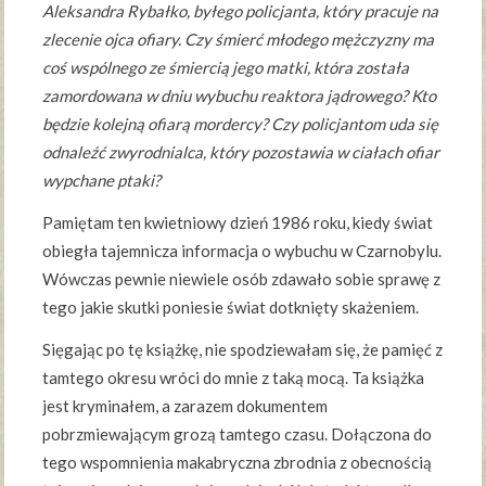
Aleksandra Rybałko, byłego policjanta, który pracuje na
zlecenie ojca ofiary. Czy śmierć młodego mężczyzny ma
coś wspólnego ze śmiercią jego matki, która została
zamordowana w dniu wybuchu reaktora jądrowego? Kto
będzie kolejną ofiarą mordercy? Czy policjantom uda się
odnaleźć zwyrodnialca, który pozostawia w ciałach ofiar
wypchane ptaki?
Pamiętam ten kwietniowy dzień 1986 roku, kiedy świat
obiegła tajemnicza informacja o wybuchu w Czarnobylu.
Wówczas pewnie niewiele osób zdawało sobie sprawę z
tego jakie skutki poniesie świat dotknięty skażeniem.
Sięgając po tę książkę, nie spodziewałam się, że pamięć z
tamtego okresu wróci do mnie z taką mocą. Ta książka
jest kryminałem, a zarazem dokumentem
pobrzmiewającym grozą tamtego czasu. Dołączona do
tego wspomnienia makabryczna zbrodnia z obecnością