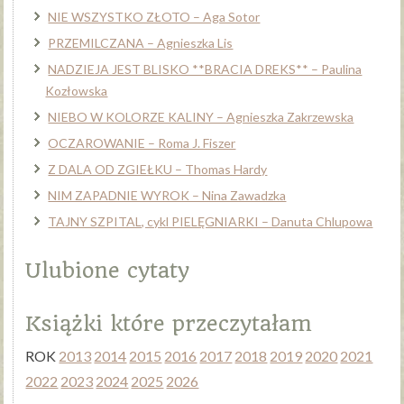
NIE WSZYSTKO ZŁOTO – Aga Sotor
PRZEMILCZANA – Agnieszka Lis
NADZIEJA JEST BLISKO **BRACIA DREKS** – Paulina
Kozłowska
NIEBO W KOLORZE KALINY – Agnieszka Zakrzewska
OCZAROWANIE – Roma J. Fiszer
Z DALA OD ZGIEŁKU – Thomas Hardy
NIM ZAPADNIE WYROK – Nina Zawadzka
TAJNY SZPITAL, cykl PIELĘGNIARKI – Danuta Chlupowa
Ulubione cytaty
Książki które przeczytałam
ROK
2013
2014
2015
2016
2017
2018
2019
2020
2021
2022
2023
2024
2025
2026