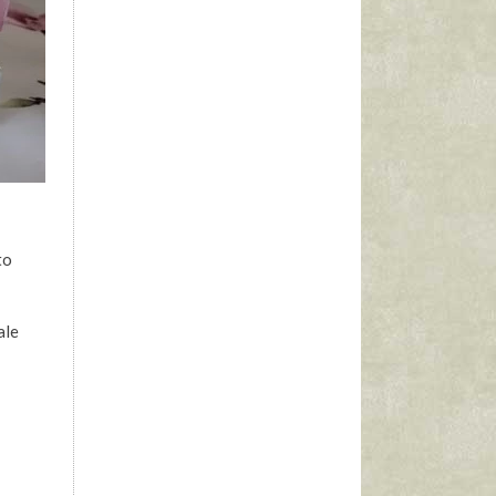
to
ale