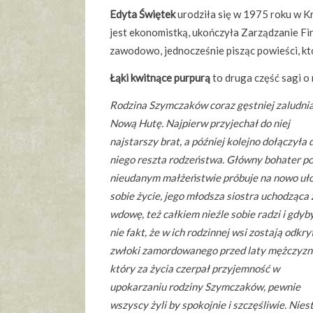
Edyta Świętek
urodziła się w 1975 roku w K
jest ekonomistką, ukończyła Zarządzanie Fi
zawodowo, jednocześnie pisząc powieści, któr
Łąki kwitnące purpurą
to druga część sagi o
Rodzina Szymczaków coraz gęstniej zaludni
Nową Hutę. Najpierw przyjechał do niej
najstarszy brat, a później kolejno dołączyła 
niego reszta rodzeństwa. Główny bohater p
nieudanym małżeństwie próbuje na nowo uł
sobie życie, jego młodsza siostra uchodząca 
wdowę, też całkiem nieźle sobie radzi i gdyb
nie fakt, że w ich rodzinnej wsi zostają odkry
zwłoki zamordowanego przed laty mężczyzn
który za życia czerpał przyjemność w
upokarzaniu rodziny Szymczaków, pewnie
wszyscy żyli by spokojnie i szczęśliwie. Nies