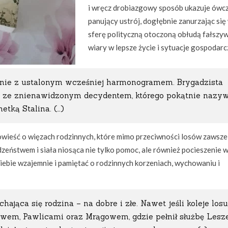
i wręcz drobiazgowy sposób ukazuje ówc
panujący ustrój, dogłębnie zanurzając się
sferę polityczną otoczoną obłudą fałszy
wiary w lepsze życie i sytuacje gospodarc
odnie z ustalonym wcześniej harmonogramem. Brygadzista
ia ze znienawidzonym decydentem, którego pokątnie nazy
tką Stalina. (…)
owieść o więzach rodzinnych, które mimo przeciwności losów zawsze
zeństwem i siała niosąca nie tylko pomoc, ale również pocieszenie 
iebie wzajemnie i pamiętać o rodzinnych korzeniach, wychowaniu i
ochająca się rodzina – na dobre i złe. Nawet jeśli koleje losu
wem, Pawlicami oraz Mrągowem, gdzie pełnił służbę Lesze