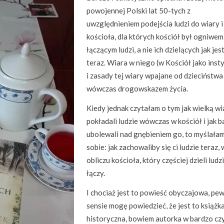
powojennej Polski lat 50-tych z
uwzględnieniem podejścia ludzi do wiary i
kościoła, dla których kościół był ogniwem
łączącym ludzi, a nie ich dzielących jak jes
teraz. Wiara w niego (w Kościół jako insty
i zasady tej wiary wpajane od dzieciństwa
wówczas drogowskazem życia.
Kiedy jednak czytałam o tym jak wielką wi
pokładali ludzie wówczas w kościół i jak 
ubolewali nad gnębieniem go, to myślała
sobie: jak zachowaliby się ci ludzie teraz, 
obliczu kościoła, który częściej dzieli ludzi
łączy.
I chociaż jest to powieść obyczajowa, p
sensie mogę powiedzieć, że jest to książk
historyczna, bowiem autorka w bardzo cz