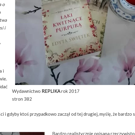
a o
a
stwa
i i
e
 i
wie.
idać
Wydawnictwo
REPLIKA
rok 2017
stron 382
ci i gdyby ktoś przypadkowo zaczął od tej drugiej, myślę, że bardzo 
Bardzo realistycznie opisana rzeczywisto