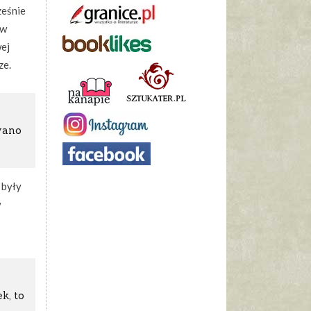
ześnie
 w
wej
ze.
wano
 były
w
k, to