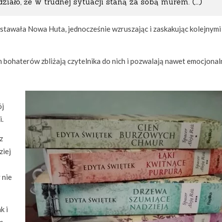
działo, że w trudnej sytuacji staną za sobą murem. (…)
stawała Nowa Huta, jednocześnie wzruszając i zaskakując kolejnymi
ohaterów zbliżają czytelnika do nich i pozwalają nawet emocjonaln
ój
i.
z
ziej
 nie
k i