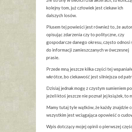
złe strony w swoich charakterach, to kończą
kolejny tom, już człowiek jest ciekaw ich
dalszych losów.
Plusem tej powieści jest również to, że auto
opisując zdarzenia czy to polityczne, czy
gospodarcze danego okresu, często odnosi 
do informacji zamieszczanych w ówczesnej
prasie.
Przede mną jeszcze kilka części tej wspaniał
wkrótce, bo ciekawość jest silniejsza od patr
Dzisiaj jednak mogę z czystym sumieniem pole
jeżeli ktoś jeszcze nie poznał jej książek, to
Mamy tutaj tyle wątków, że każdy znajdzie coś
wszystkim jest wciągająca opowieść o cudow
Wpis dotczący mojej opinii o pierwszej częś