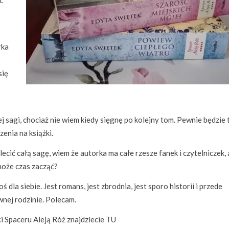
c
rka
się
ej sagi, chociaż nie wiem kiedy sięgnę po kolejny tom. Pewnie będzie 
zenia na książki.
cić całą sagę, wiem że autorka ma całe rzesze fanek i czytelniczek, 
 może czas zacząć?
 dla siebie. Jest romans, jest zbrodnia, jest sporo historii i przede
nej rodzinie. Polecam.
ci Spaceru Aleją Róż znajdziecie
TU