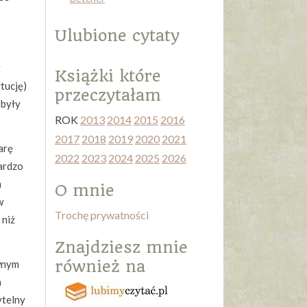
Ulubione cytaty
t
Książki które
tucję)
przeczytałam
 były
ROK
2013
2014
2015
2016
2017
2018
2019
2020
2021
arę
2022
2023
2024
2025
2026
bardzo
m
O mnie
w
Trochę prywatności
 niż
Znajdziesz mnie
również na
ewnym
a
ytelny