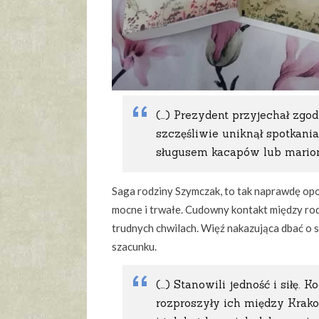
(…) Prezydent przyjechał zg
szczęśliwie uniknął spotkan
sługusem kacapów lub marione
Saga rodziny Szymczak, to tak naprawdę op
mocne i trwałe. Cudowny kontakt między rod
trudnych chwilach. Więź nakazująca dbać o s
szacunku.
(…) Stanowili jedność i siłę. K
rozproszyły ich między Krako