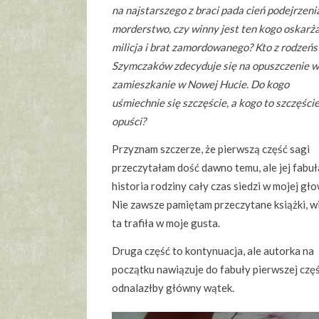
na najstarszego z braci pada cień podejrzeni
morderstwo, czy winny jest ten kogo oskarż
milicja i brat zamordowanego? Kto z rodzeń
Szymczaków zdecyduje się na opuszczenie ws
zamieszkanie w Nowej Hucie. Do kogo
uśmiechnie się szczęście, a kogo to szczęści
opuści?
Przyznam szczerze, że pierwszą część sagi
przeczytałam dość dawno temu, ale jej fabuła
historia rodziny cały czas siedzi w mojej gło
Nie zawsze pamiętam przeczytane książki, w
ta trafiła w moje gusta.
Druga część to kontynuacja, ale autorka na
początku nawiązuje do fabuły pierwszej częś
odnalazłby główny wątek.