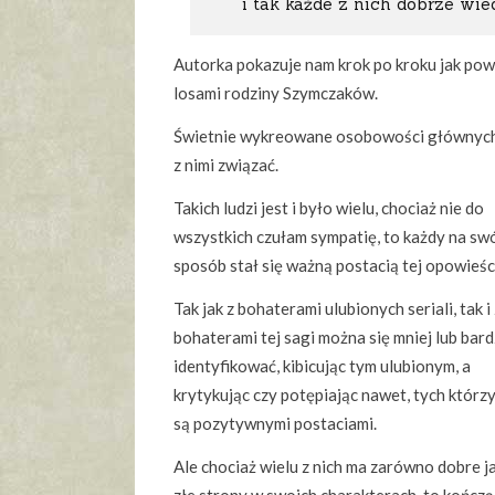
i tak każde z nich dobrze wie
Autorka pokazuje nam krok po kroku jak pow
losami rodziny Szymczaków.
Świetnie wykreowane osobowości głównych b
z nimi związać.
Takich ludzi jest i było wielu, chociaż nie do
wszystkich czułam sympatię, to każdy na sw
sposób stał się ważną postacią tej opowieśc
Tak jak z bohaterami ulubionych seriali, tak i 
bohaterami tej sagi można się mniej lub bard
identyfikować, kibicując tym ulubionym, a
krytykując czy potępiając nawet, tych którzy
są pozytywnymi postaciami.
Ale chociaż wielu z nich ma zarówno dobre ja