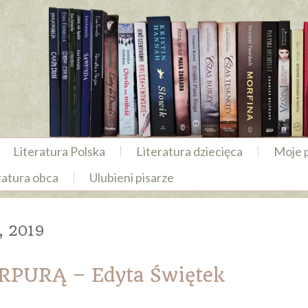
Literatura Polska
Literatura dziecięca
Moje 
ratura obca
Ulubieni pisarze
, 2019
PURĄ – Edyta Świętek