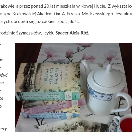
rakowie, a przez ponad 20 lat mieszkała w Nowej Hucie. Z wykształc
rmą na Krakowskiej Akademii im. A. Frycza-Modrzewskiego. Jest ak
ych dorobiła się już całkiem sporą ilość.
 rodzinie Szymczaków, i cyklu
Spacer Aleją Róż
.
a
do
o
ożyć
za
y
te
y,
tety