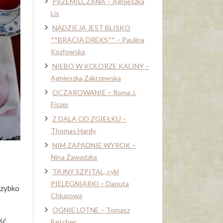
PRZEMILCZANA – Agnieszka
Lis
NADZIEJA JEST BLISKO
**BRACIA DREKS** – Paulina
Kozłowska
NIEBO W KOLORZE KALINY –
Agnieszka Zakrzewska
OCZAROWANIE – Roma J.
Fiszer
Z DALA OD ZGIEŁKU –
Thomas Hardy
NIM ZAPADNIE WYROK –
Nina Zawadzka
TAJNY SZPITAL, cykl
PIELĘGNIARKI – Danuta
szybko
Chlupowa
OGNIE LOTNE – Tomasz
ść
Betcher