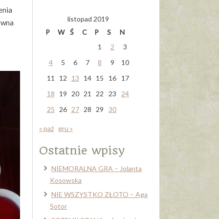
enia
listopad 2019
tywna
P
W
Ś
C
P
S
N
1
2
3
4
5
6
7
8
9
10
11
12
13
14
15
16
17
18
19
20
21
22
23
24
25
26
27
28
29
30
« paź
gru »
Ostatnie wpisy
NIEMORALNA GRA – Jolanta
Kosowska
NIE WSZYSTKO ZŁOTO – Aga
Sotor