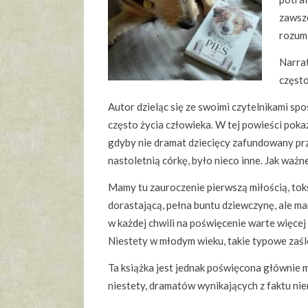
zawsze
rozumi
Narrat
często
Autor dzieląc się ze swoimi czytelnikami spo
często życia człowieka. W tej powieści poka
gdyby nie dramat dziecięcy zafundowany pr
nastoletnią córkę, było nieco inne. Jak waż
Mamy tu zauroczenie pierwszą miłością, to
dorastającą, pełna buntu dziewczynę, ale m
w każdej chwili na poświęcenie warte więcej
Niestety w młodym wieku, takie typowe zaśl
Ta książka jest jednak poświęcona głównie m
niestety, dramatów wynikających z faktu nie