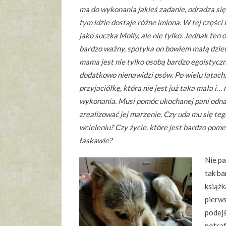
ma do wykonania jakieś zadanie, odradza się 
tym idzie dostaje różne imiona. W tej części
jako suczka Molly, ale nie tylko. Jednak ten
bardzo ważny, spotyka on bowiem małą dziewc
mama jest nie tylko osobą bardzo egoistyczną
dodatkowo nienawidzi psów. Po wielu latach,
przyjaciółkę, która nie jest już taka mała i…
wykonania. Musi pomóc ukochanej pani odna
zrealizować jej marzenie. Czy uda mu się t
wcieleniu? Czy życie, które jest bardzo pom
łaskawie?
Nie pa
tak ba
książk
pierws
podejś
potraf