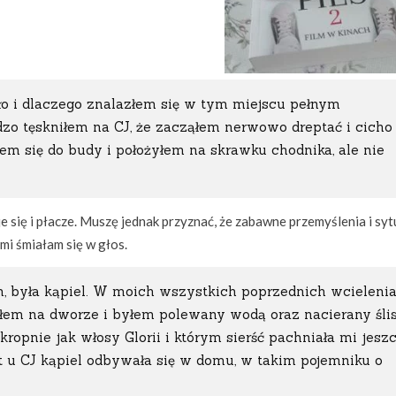
ało i dlaczego znalazłem się w tym miejscu pełnym
zo tęskniłem na CJ, że zacząłem nerwowo dreptać i cicho
em się do budy i położyłem na skrawku chodnika, ale nie
e się i płacze. Muszę jednak przyznać, że zabawne przemyślenia i syt
mi śmiałam się w głos.
em, była kąpiel. W moich wszystkich poprzednich wcieleni
tałem na dworze i byłem polewany wodą oraz nacierany śli
kropnie jak włosy Glorii i którym sierść pachniała mi jesz
t u CJ kąpiel odbywała się w domu, w takim pojemniku o