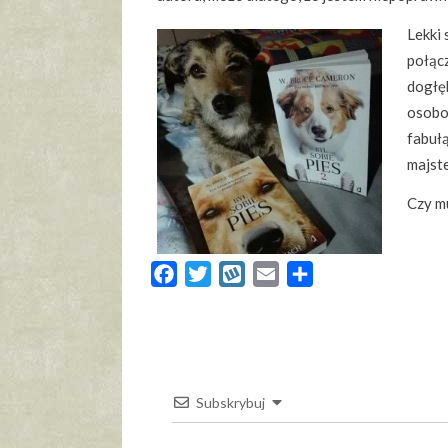
Lekki 
połącz
dogłę
osobow
fabułą
majste
Czy m
Facebook
Twitter
Wykop
Email
Share
Subskrybuj