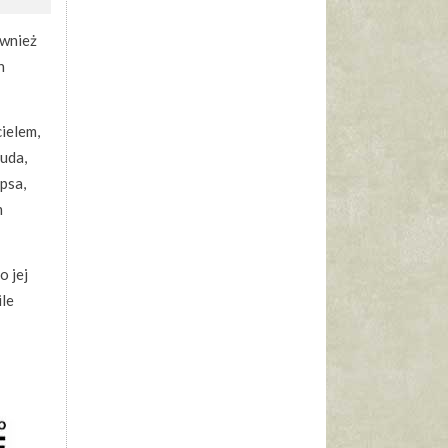
ównież
h
cielem,
buda,
psa,
m
o jej
ile