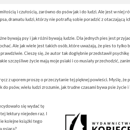
łością i czułością, zarówno do psów jak i do ludzi. Ale jest w niej r
sa, dramatu ludzi, którzy nie potrafią sobie poradzić z otaczającą ic
ne bywają psy i jak różni bywają ludzie. Dla jednych pies jest przyja
ać. Ale jak wiele jest takich osób, które uważają, że pies to tylko 
 prawdziwie. Cieszę się, że autor tak dogłębnie przedstawił psychikę 
akie szczęśliwe życie mają moje psiaki i co musiały przechodzić, zani
ręcz z uporem proszę o przeczytanie tej pięknej powieści. Myślę, że p
 do psów, wielu ludzi zrozumie, jak trudne czasami bywa psie życie i 
decydowało się wydać tę
ej lektury niejeden raz. I
ie kolejne książki tego
ą psiarą?