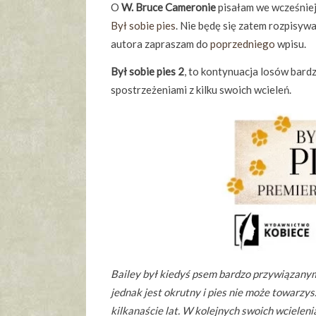
O
W. Bruce Cameronie
pisałam we wcześniejs
Był sobie pies
. Nie będę się zatem rozpisyw
autora zapraszam do
poprzedniego
wpisu.
Był sobie pies 2
, to kontynuacja losów bard
spostrzeżeniami z kilku swoich wcieleń.
Bailey był kiedyś psem bardzo przywiązanym
jednak jest okrutny i pies nie może towarzy
kilkanaście lat. W kolejnych swoich wciele