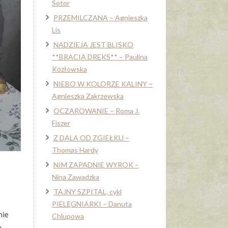
Sotor
PRZEMILCZANA – Agnieszka
Lis
NADZIEJA JEST BLISKO
**BRACIA DREKS** – Paulina
Kozłowska
NIEBO W KOLORZE KALINY –
Agnieszka Zakrzewska
OCZAROWANIE – Roma J.
Fiszer
Z DALA OD ZGIEŁKU –
Thomas Hardy
NIM ZAPADNIE WYROK –
Nina Zawadzka
TAJNY SZPITAL, cykl
PIELĘGNIARKI – Danuta
nie
Chlupowa
,