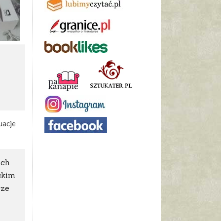
uacje
ach
skim
cze