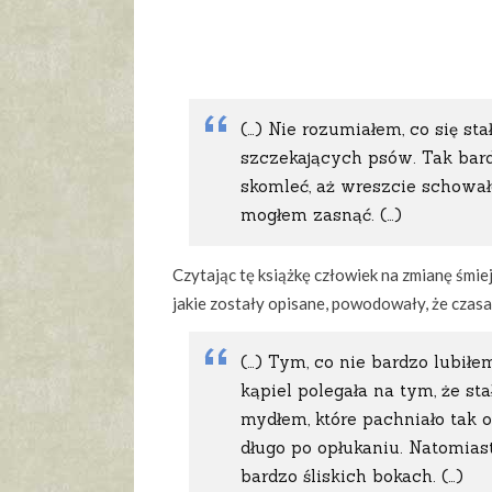
(…) Nie rozumiałem, co się st
szczekających psów. Tak bard
skomleć, aż wreszcie schował
mogłem zasnąć. (…)
Czytając tę książkę człowiek na zmianę śmiej
jakie zostały opisane, powodowały, że czasa
(…) Tym, co nie bardzo lubił
kąpiel polegała na tym, że s
mydłem, które pachniało tak o
długo po opłukaniu. Natomias
bardzo śliskich bokach. (…)