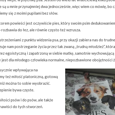
 są u mnie przynajmniej dwa jednocześnie, więc wiem co mówię, bo 
emy się z moimi pupilami bez słów.
orem powieści jest oczywiście pies, który swoim psim dedukowanie
 rozbawia do łez, ale równie często też wzrusza.
strzeżeniami z punktu widzenia psa, przy okazji zabiera nas do trudn
zuje nam postrzeganie życia przez tak zwaną „trudną młodzież”, któr
zez egoistyczną i zapatrzoną w siebie matkę, samotnie wychowującą
ne jest dla młodego człowieka normalne, niepozbawione obojętności ż
ksycznie wpływająca na
amy też miłość platoniczną, gotową
 niż można to sobie wyobrazić.
epienie bywa częste.
iłości psów i do psów, ale także
nawiści do tych stworzeń.