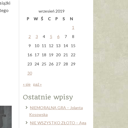
siążki
 tego
wrzesień 2019
P
W
Ś
C
P
S
N
1
2
3
4
5
6
7
8
9
10
11
12
13
14
15
16
17
18
19
20
21
22
23
24
25
26
27
28
29
30
« sie
paź »
Ostatnie wpisy
NIEMORALNA GRA – Jolanta
Kosowska
NIE WSZYSTKO ZŁOTO – Aga