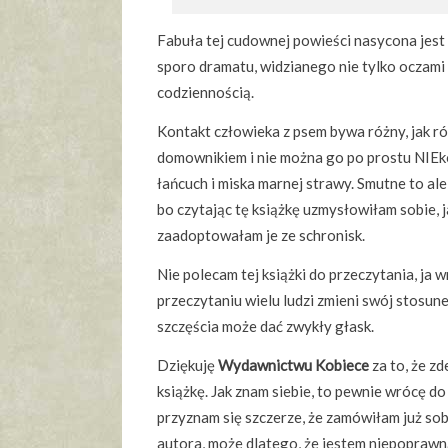
Fabuła tej cudownej powieści nasycona jest mi
sporo dramatu, widzianego nie tylko oczami p
codziennością.
Kontakt człowieka z psem bywa różny, jak róż
domownikiem i nie można go po prostu NIEkoch
łańcuch i miska marnej strawy. Smutne to ale
bo czytając tę książkę uzmysłowiłam sobie, j
zaadoptowałam je ze schronisk.
Nie polecam tej książki do przeczytania, ja w
przeczytaniu wielu ludzi zmieni swój stosunek
szczęścia może dać zwykły głask.
Dziękuję
Wydawnictwu Kobiece
za to, że z
książkę. Jak znam siebie, to pewnie wrócę do t
przyznam się szczerze, że zamówiłam już sob
autora, może dlatego, że jestem niepoprawn