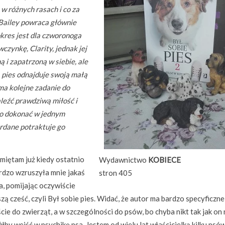
w różnych rasach i co za
 Bailey powraca głównie
 okres jest dla czworonoga
zynkę, Clarity, jednak jej
 i zapatrzoną w siebie, ale
 pies odnajduje swoją małą
 ma kolejne zadanie do
leźć prawdziwą miłość i
ego dokonać w jednym
erdane potraktuje go
miętam już kiedy ostatnio
Wydawnictwo
KOBIECE
rdzo wzruszyła mnie jakaś
stron 405
a, pomijając oczywiście
zą cześć, czyli Był sobie pies. Widać, że autor ma bardzo specyficzne
cie do zwierząt, a w szczególności do psów, bo chyba nikt tak jak on 
iłby wejść w psychikę psa. Jestem od wielu lat właścicielką kilku psów