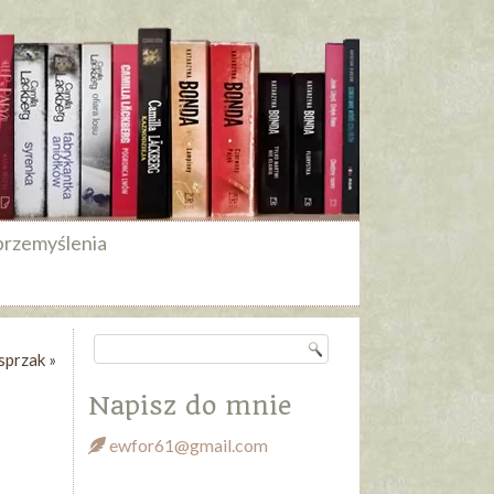
przemyślenia
sprzak
»
Napisz do mnie
ewfor61@gmail.com