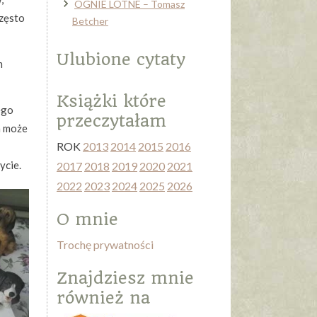
OGNIE LOTNE – Tomasz
często
Betcher
Ulubione cytaty
m
Książki które
ego
przeczytałam
a może
ROK
2013
2014
2015
2016
ycie.
2017
2018
2019
2020
2021
2022
2023
2024
2025
2026
O mnie
Trochę prywatności
Znajdziesz mnie
również na