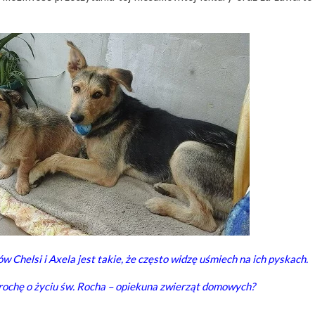
w Chelsi i Axela jest takie, że często widzę uśmiech na ich pyskach.
rochę o życiu św. Rocha – opiekuna zwierząt domowych?