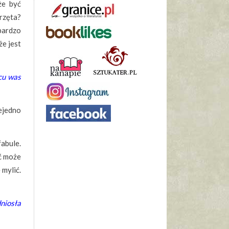
że być
rzęta?
bardzo
że jest
ńcu was
ejedno
abule.
yć może
 mylić.
niosła