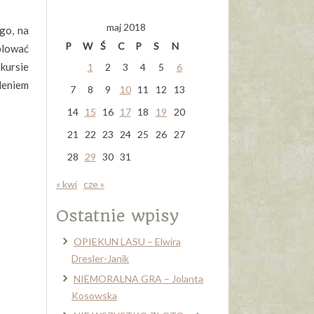
maj 2018
go, na
P
W
Ś
C
P
S
N
plować
kursie
1
2
3
4
5
6
leniem
7
8
9
10
11
12
13
14
15
16
17
18
19
20
21
22
23
24
25
26
27
28
29
30
31
« kwi
cze »
Ostatnie wpisy
OPIEKUN LASU – Elwira
Dresler-Janik
NIEMORALNA GRA – Jolanta
Kosowska