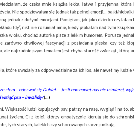
wiedziałam, że czeka mnie książka lekka, łatwa i przyjemna, która 
cia. Nie spodziewałam się jednak tak pełnej emocji… bajki/niebajki
ną jednak z dużymi emocjami. Pamiętam, jak jako dziecko czytałam k
okładu Idy”, nikt nie rozumiał mnie, kiedy płakałam nad tymi książkami
łezka w oku, chociaż autorka pisze z lekkim humorem. Porusza jedna
e zarówno chwilowej fascynacji z posiadania pieska, czy też kło
, ale najtrudniejszym tematem jest chyba starość zwierząt, którą a
a, które uważały za odpowiedzialne za ich los, ale nawet my ludzie
e złem – odezwał się Dukiel. – Jeśli ono nawet nas nie uśmierci, wy
ł wziąć psa – inwalidę
?
(…)
. Większość ludzi kupujących psy, patrzy na rasę, wygląd i na to, a
na) życiem. Ci z kolei, którzy empatycznie kierują się do schronis
ołe, tych starych, kalekich czy schorowanych raczej unikają.