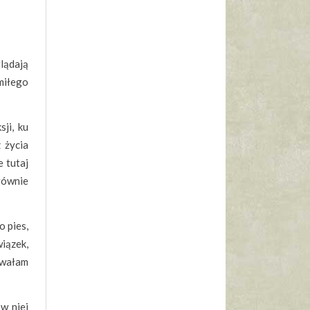
lądają
miłego
ji, ku
 życia
e tutaj
równie
o pies,
wiązek,
owałam
w niej