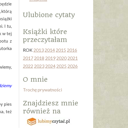
będzie
, którą
Ulubione cytaty
siążki
. I tu,
Książki które
k w tej
przeczytałam
potu z
utorka
ROK
2013
2014
2015
2016
2017
2018
2019
2020
2021
2022
2023
2024
2025
2026
 wiemy,
O mnie
jdziemy
Trochę prywatności
Znajdziesz mnie
by pies
również na
ka, też