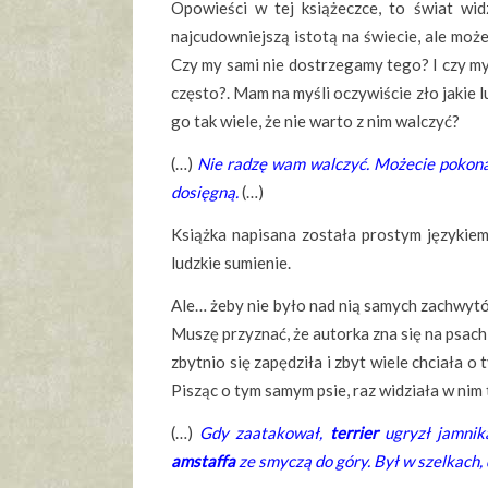
Opowieści w tej książeczce, to świat wi
najcudowniejszą istotą na świecie, ale moż
Czy my sami nie dostrzegamy tego? I czy my
często?. Mam na myśli oczywiście zło jakie
go tak wiele, że nie warto z nim walczyć?
(…)
Nie radzę wam walczyć. Możecie pokonać 
dosięgną.
(…)
Książka napisana została prostym językiem,
ludzkie sumienie.
Ale… żeby nie było nad nią samych zachwyt
Muszę przyznać, że autorka zna się na psach 
zbytnio się zapędziła i zbyt wiele chciała o
Pisząc o tym samym psie, raz widziała w nim
(…)
Gdy zaatakował,
terrier
ugryzł jamnika
amstaffa
ze smyczą do góry. Był w szelkach, 