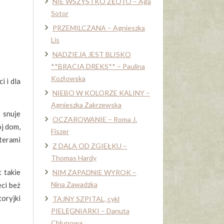
NIE WSZYSTKO ZŁOTO – Aga
Sotor
PRZEMILCZANA – Agnieszka
Lis
NADZIEJA JEST BLISKO
**BRACIA DREKS** – Paulina
Kozłowska
i i dla
NIEBO W KOLORZE KALINY –
Agnieszka Zakrzewska
 snuje
OCZAROWANIE – Roma J.
ój dom,
Fiszer
aterami
Z DALA OD ZGIEŁKU –
Thomas Hardy
 takie
NIM ZAPADNIE WYROK –
Nina Zawadzka
eci beż
oryjki
TAJNY SZPITAL, cykl
PIELĘGNIARKI – Danuta
Chlupowa