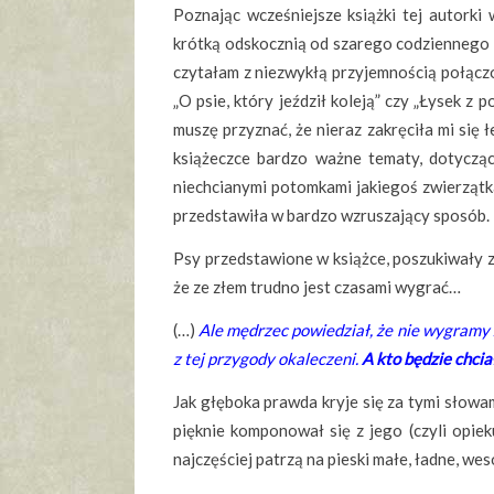
Poznając wcześniejsze książki tej autorki 
krótką odskocznią od szarego codziennego ży
czytałam z niezwykłą przyjemnością połączo
„O psie, który jeździł koleją” czy „Łysek z p
muszę przyznać, że nieraz zakręciła mi się 
książeczce bardzo ważne tematy, dotycząc
niechcianymi potomkami jakiegoś zwierzątka
przedstawiła w bardzo wzruszający sposób.
Psy przedstawione w książce, poszukiwały zł
że ze złem trudno jest czasami wygrać…
(…)
Ale mędrzec powiedział, że nie wygramy z
z tej przygody okaleczeni.
A kto będzie chcia
Jak głęboka prawda kryje się za tymi słowami
pięknie komponował się z jego (czyli opieku
najczęściej patrzą na pieski małe, ładne, wes