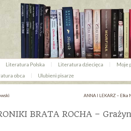
Literatura Polska
Literatura dziecięca
Moje 
ratura obca
Ulubieni pisarze
wski
ANNA I LEKARZ – Elka 
KRONIKI BRATA ROCHA – Graży