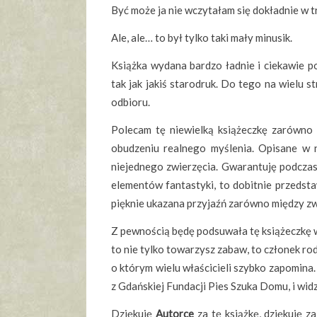
Być może ja nie wczytałam się dokładnie w t
Ale, ale… to był tylko taki mały minusik.
Książka wydana bardzo ładnie i ciekawie p
tak jak jakiś starodruk. Do tego na wielu 
odbioru.
Polecam tę niewielką książeczkę zarówno m
obudzeniu realnego myślenia. Opisane w ni
niejednego zwierzęcia. Gwarantuję podczas c
elementów fantastyki, to dobitnie przedst
pięknie ukazana przyjaźń zarówno między zwi
Z pewnością będę podsuwała tę książeczkę ws
to nie tylko towarzysz zabaw, to członek ro
o którym wielu właścicieli szybko zapomin
z Gdańskiej Fundacji Pies Szuka Domu, i widz
Dziękuję
Autorce
za tę książkę, dziękuję z