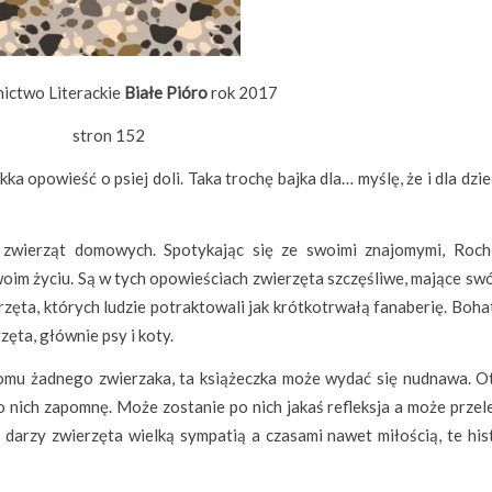
ctwo Literackie
Białe Pióro
rok 2017
stron 152
kka opowieść o psiej doli. Taka trochę bajka dla… myślę, że i dla dziec
zwierząt domowych. Spotykając się ze swoimi znajomymi, Roch
woim życiu. Są w tych opowieściach zwierzęta szczęśliwe, mające sw
erzęta, których ludzie potraktowali jak krótkotrwałą fanaberię. Boh
zęta, głównie psy i koty.
 domu żadnego zwierzaka, ta książeczka może wydać się nudnawa. Ot
 o nich zapomnę. Może zostanie po nich jakaś refleksja a może przel
darzy zwierzęta wielką sympatią a czasami nawet miłością, te hist