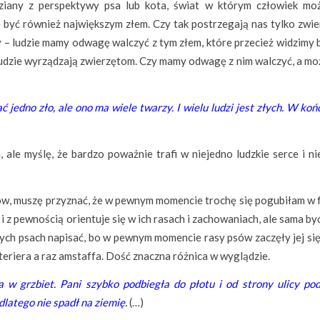
dziany z perspektywy psa lub kota, świat w którym człowiek mo
e być również największym złem. Czy tak postrzegają nas tylko zwie
 – ludzie mamy odwagę walczyć z tym złem, które przecież widzimy 
 ludzie wyrządzają zwierzętom. Czy mamy odwagę z nim walczyć, a mo
jedno zło, ale ono ma wiele twarzy. I wielu ludzi jest złych. W ko
 ale myślę, że bardzo poważnie trafi w niejedno ludzkie serce i ni
ów, muszę przyznać, że w pewnym momencie trochę się pogubiłam w f
i z pewnością orientuje się w ich rasach i zachowaniach, ale sama b
 tych psach napisać, bo w pewnym momencie rasy psów zaczęły jej się
 teriera a raz amstaffa. Dość znaczna różnica w wyglądzie.
 w grzbiet. Pani szybko podbiegła do płotu i od strony ulicy pod
dlatego nie spadł na ziemię.
(…)