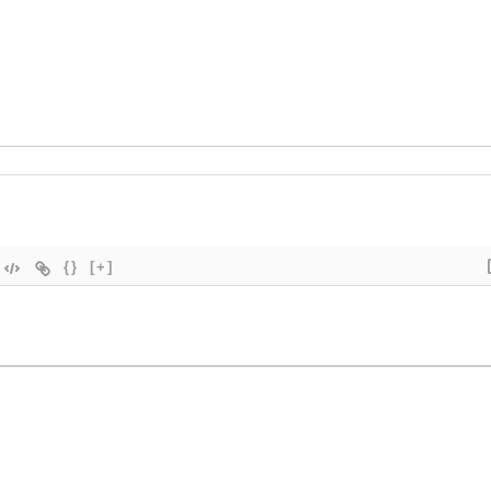
{}
[+]