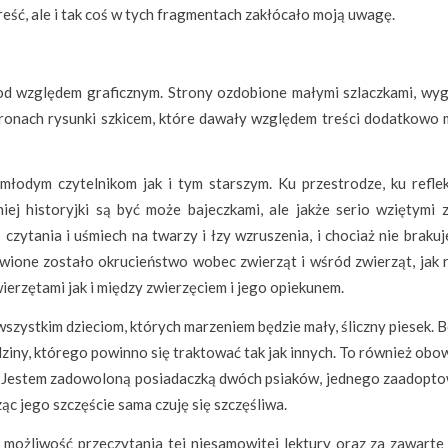
reść, ale i tak coś w tych fragmentach zakłócało moją uwagę.
od względem graficznym. Strony ozdobione małymi szlaczkami, wyg
stronach rysunki szkicem, które dawały względem treści dodatkowo 
łodym czytelnikom jak i tym starszym. Ku przestrodze, ku refleks
ej historyjki są być może bajeczkami, ale jakże serio wziętymi z
zytania i uśmiech na twarzy i łzy wzruszenia, i chociaż nie brakuj
awione zostało okrucieństwo wobec zwierząt i wśród zwierząt, jak 
erzętami jak i między zwierzęciem i jego opiekunem.
zystkim dzieciom, których marzeniem będzie mały, śliczny piesek. B
dziny, którego powinno się traktować tak jak innych. To również obo
a. Jestem zadowoloną posiadaczką dwóch psiaków, jednego zaadopt
ąc jego szczęście sama czuję się szczęśliwa.
a możliwość przeczytania tej niesamowitej lektury oraz za zawarte 