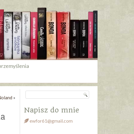
przemyślenia
Noland
»
Napisz do mnie
na
ewfor61@gmail.com