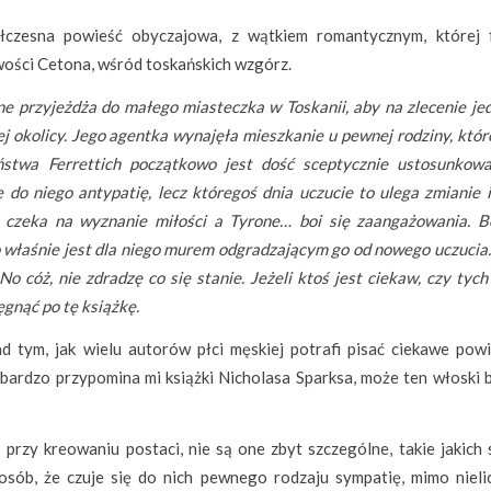
czesna powieść obyczajowa, z wątkiem romantycznym, której 
wości Cetona, wśród toskańskich wzgórz.
ne przyjeżdża do małego miasteczka w Toskanii, aby na zlecenie jed
j okolicy. Jego agentka wynajęła mieszkanie u pewnej rodziny, któr
stwa Ferrettich początkowo jest dość sceptycznie ustosunkow
 do niego antypatię, lecz któregoś dnia uczucie to ulega zmianie i
ia czeka na wyznanie miłości a Tyrone… boi się zaangażowania. B
to właśnie jest dla niego murem odgradzającym go od nowego uczucia
o cóż, nie zdradzę co się stanie. Jeżeli ktoś jest ciekaw, czy tyc
ęgnąć po tę książkę.
d tym, jak wielu autorów płci męskiej potrafi pisać ciekawe powi
a bardzo przypomina mi książki Nicholasa Sparksa, może ten włoski 
 przy kreowaniu postaci, nie są one zbyt szczególne, takie jakich 
osób, że czuje się do nich pewnego rodzaju sympatię, mimo nieli