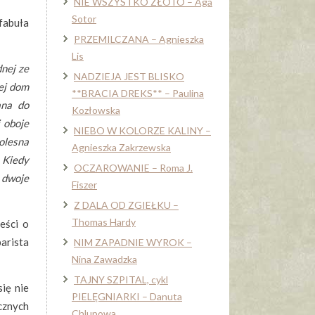
NIE WSZYSTKO ZŁOTO – Aga
Sotor
fabuła
PRZEMILCZANA – Agnieszka
Lis
nej ze
NADZIEJA JEST BLISKO
ej dom
**BRACIA DREKS** – Paulina
ana do
Kozłowska
 oboje
NIEBO W KOLORZE KALINY –
olesna
Agnieszka Zakrzewska
. Kiedy
OCZAROWANIE – Roma J.
h dwoje
Fiszer
Z DALA OD ZGIEŁKU –
Thomas Hardy
eści o
barista
NIM ZAPADNIE WYROK –
Nina Zawadzka
TAJNY SZPITAL, cykl
się nie
PIELĘGNIARKI – Danuta
cznych
Chlupowa