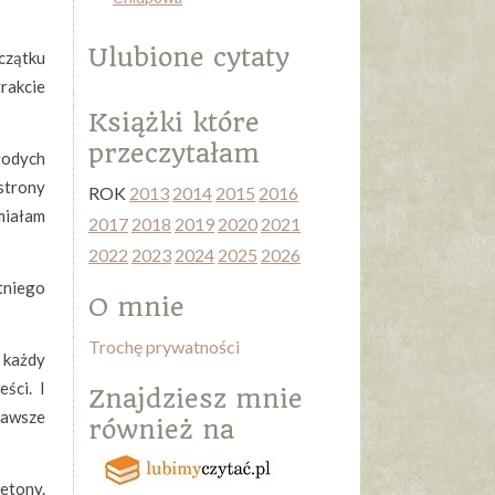
Ulubione cytaty
oczątku
trakcie
Książki które
przeczytałam
łodych
strony
ROK
2013
2014
2015
2016
miałam
2017
2018
2019
2020
2021
2022
2023
2024
2025
2026
ytniego
O mnie
Trochę prywatności
 każdy
ści. I
Znajdziesz mnie
 zawsze
również na
etony.