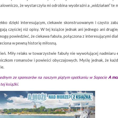
 malowniczo, że wystarczyła mi odrobina wyobraźni a „widziałam” te 
lekko dzięki interesującym, ciekawie skonstruowanym i często za
ają częściej niż opisy. W tej książce jednak ani jednego ani drugi
 mogę powiedzieć, że ciekawa fabuła, połączona z interesującymi di
eciona w pewną historię miłosną.
dzień. Miły relaks w towarzystwie fabuły nie wywołującej nadmiaru 
niczkom romansów i powieści obyczajowych. Myślę jednak, że każd
ie.
 jednym ze sponsorów na naszym piątym spotkaniu w Sopocie
A mo
ej książki.