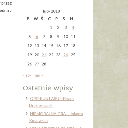
y przez
Jedna z
luty 2018
P
W
Ś
C
P
S
N
1
2
3
4
5
6
7
8
9
10
11
12
13
14
15
16
17
18
19
20
21
22
23
24
25
26
27
28
« sty
mar »
Ostatnie wpisy
OPIEKUN LASU – Elwira
Dresler-Janik
NIEMORALNA GRA – Jolanta
Kosowska