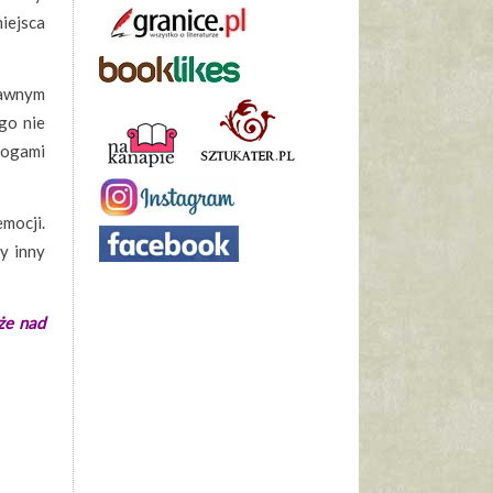
miejsca
bawnym
ego nie
alogami
emocji.
y inny
że nad