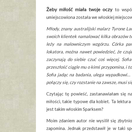
Żeby miłość miała twoje oczy
to współ
umiejscowiona została we włoskiej miejsco
Młody, znany australijski malarz Tyrone La
swoich klientek namalować kilka obrazów te
leży na malowniczym wzgórzu. Córka pań
lokatora, można nawet powiedzieć, że czuje
zaczynają do siebie czuć coś więcej. Sof
przeszłość ciągle mu o kimś przypomina, i 
Sofia jadąc na badania, ulega wypadkowi… N
połączy się, czy rozstanie na zawsze, musi si
Czytając tę powieść, zastanawiałam się na
miłości, takie typowe dla kobiet. Ta lektur
jest takim włoskim Sparksem?
Moim zdaniem autor nie wysilił się zbytnio
zapomina. Jednak przedstawił je w taki sp