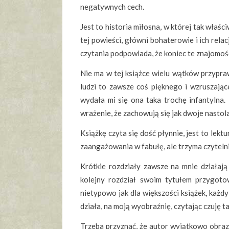
negatywnych cech.
Jest to historia miłosna, w której tak właśc
tej powieści, główni bohaterowie i ich relac
czytania podpowiada, że koniec te znajomoś
Nie ma w tej książce wielu wątków przypraw
ludzi to zawsze coś pięknego i wzruszające
wydała mi się ona taka trochę infantylna.
wrażenie, że zachowują się jak dwoje nastol
Książkę czyta się dość płynnie, jest to lek
zaangażowania w fabułę, ale trzyma czytelni
Krótkie rozdziały zawsze na mnie działają 
kolejny rozdział swoim tytułem przygotow
nietypowo jak dla większości książek, każdy
działa, na moją wyobraźnię, czytając czuję t
Trzeba przyznać, że autor wyjątkowo obraz