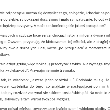
iwie od początku można się domyśleć tego, co będzie, i chociaż na p
je do siebie, są pokazani dość zimno i mało sympatycznie, to coś w 
ci będzie pozytywny. A może ten koniec będzie jakimś początkiem?
iających o szybsze bicie serca, chociaż historia miłosna dwojga m
go. Owszem, przyznaję, że kibicowałam tej miłości, ale z drugiej 
 Niby dwoje dorosłych ludzi, każde „po przejściach” a momentami 
atków.
tura niezbyt gruba, więc można ją przeczytać szybko. Nie wymaga zb
ka „w ciekawości”. Przynajmniej mnie trzymała.
tak, że wiadomo: „jeszcze jeden rozdział i…”. Podobało mi się, że
ywał czytelnika do tego, co znajdzie w następującej po nim tre
 kolejny rozdział zaczynał się szkicem toskańskich pól. Na mnie to
ak, jakbym była tam, wśród tych pól i wzgórz.
owo opisał miejsca towarzyszące krajobrazom i widokom okolicy C