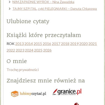
NIM ZAPADNIE WYROK – Nina Zawadzka
TAJNY SZPITAL, cykl PIELĘGNIARKI – Danuta Chlupowa
Ulubione cytaty
Książki które przeczytałam
ROK
2013
2014
2015
2016
2017
2018
2019
2020
2021
2022
2023
2024
2025
2026
O mnie
Trochę prywatności
Znajdziesz mnie również na