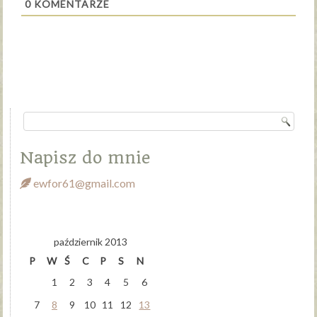
0
KOMENTARZE
Napisz do mnie
ewfor61@gmail.com
październik 2013
P
W
Ś
C
P
S
N
1
2
3
4
5
6
7
8
9
10
11
12
13