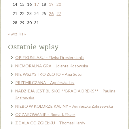
14
15
16
17
18
19
20
21
22
23
24
25
26
27
28
29
30
31
« wrz
lis »
Ostatnie wpisy
OPIEKUN LASU – Elwira Dresler-Janik
NIEMORALNA GRA – Jolanta Kosowska
NIE WSZYSTKO ZŁOTO – Aga Sotor
PRZEMILCZANA – Agnieszka Lis
NADZIEJA JEST BLISKO **BRACIA DREKS** – Paulina
Kozłowska
NIEBO W KOLORZE KALINY – Agnieszka Zakrzewska
OCZAROWANIE – Roma J. Fiszer
Z DALA OD ZGIEŁKU – Thomas Hardy