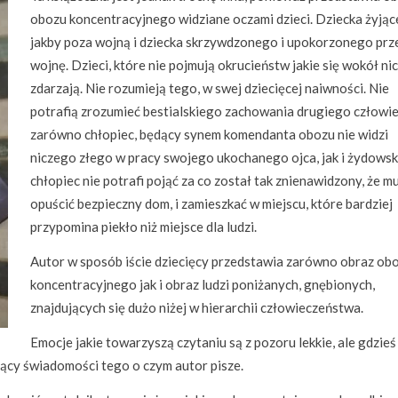
obozu koncentracyjnego widziane oczami dzieci. Dziecka żyją
jakby poza wojną i dziecka skrzywdzonego i upokorzonego prz
wojnę. Dzieci, które nie pojmują okrucieństw jakie się wokół ni
zdarzają. Nie rozumieją tego, w swej dziecięcej naiwności. Nie
potrafią zrozumieć bestialskiego zachowania drugiego człowie
zarówno chłopiec, będący synem komendanta obozu nie widzi
niczego złego w pracy swojego ukochanego ojca, jak i żydowsk
chłopiec nie potrafi pojąć za co został tak znienawidzony, że m
opuścić bezpieczny dom, i zamieszkać w miejscu, które bardziej
przypomina piekło niż miejsce dla ludzi.
Autor w sposób iście dziecięcy przedstawia zarówno obraz ob
koncentracyjnego jak i obraz ludzi poniżanych, gnębionych,
znajdujących się dużo niżej w hierarchii człowieczeństwa.
Emocje jakie towarzyszą czytaniu są z pozoru lekkie, ale gdzieś
szący świadomości tego o czym autor pisze.