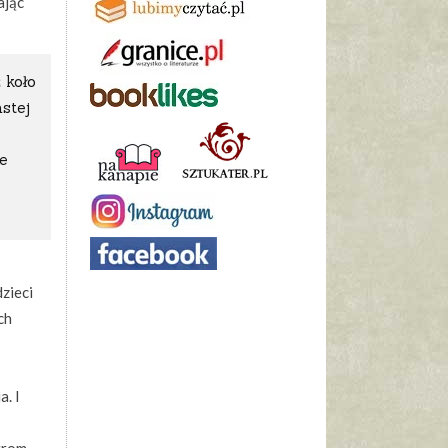
ając
 koło
stej
e
dzieci
ch
. I