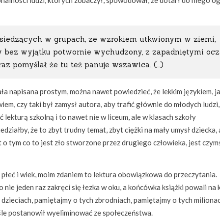
onalności ludzi, których zobaczył, spowodował, że dotarł do niego o
i siedzących w grupach, ze wzrokiem utkwionym w ziemi,
y bez wyjątku potwornie wychudzony, z zapadniętymi ocz
az pomyślał, że tu też panuje wszawica. (…)
ła napisana prostym, można nawet powiedzieć, że lekkim językiem, j
em, czy taki był zamysł autora, aby trafić głównie do młodych ludzi,
 lekturą szkolną i to nawet nie w liceum, ale w klasach szkoły
ziałby, że to zbyt trudny temat, zbyt ciężki na mały umysł dziecka, 
t o tym co to jest zło stworzone przez drugiego człowieka, jest czym
 płeć i wiek, moim zdaniem to lektura obowiązkowa do przeczytania.
 nie jeden raz zakręci się łezka w oku, a końcówka książki powali na 
dzieciach, pamiętajmy o tych zbrodniach, pamiętajmy o tych miliona
yśle postanowił wyeliminować ze społeczeństwa.