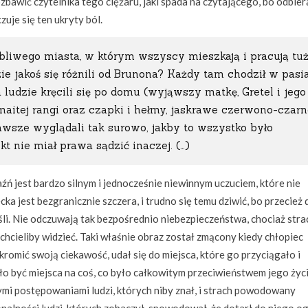
zbawić czytelnika tego ciężaru, jaki spada na czytającego, bo odbier
zuje się ten ukryty ból.
obliwego miasta, w którym wszyscy mieszkają i pracują tuż
ie jakoś się różnili od Brunona? Każdy tam chodził w pasia
a ludzie kręcili się po domu (wyjąwszy matkę, Gretel i jego
aitej rangi oraz czapki i hełmy, jaskrawe czerwono-czarn
zawsze wyglądali tak surowo, jakby to wszystko było
kt nie miał prawa sądzić inaczej. (…)
aźń jest bardzo silnym i jednocześnie niewinnym uczuciem, które nie
a jest bezgranicznie szczera, i trudno się temu dziwić, bo przecież 
śli. Nie odczuwają tak bezpośrednio niebezpieczeństwa, chociaż stra
chcieliby widzieć. Taki właśnie obraz został zmącony kiedy chłopiec
omić swoją ciekawość, udał się do miejsca, które go przyciągało i
o być miejsca na coś, co było całkowitym przeciwieństwem jego życia
i postępowaniami ludzi, których niby znał, i strach powodowany