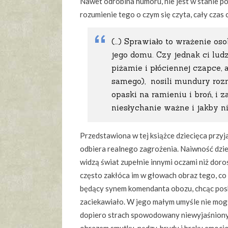
Nawet odrobina humoru, nie jest w stanie po
rozumienie tego o czym się czyta, cały czas c
(…) Sprawiało to wrażenie os
jego domu. Czy jednak ci ludz
piżamie i płóciennej czapce, 
samego), nosili mundury rozm
opaski na ramieniu i broń, i 
niesłychanie ważne i jakby ni
Przedstawiona w tej książce dziecięca przyj
odbiera realnego zagrożenia. Naiwność dzieck
widzą świat zupełnie innymi oczami niż doro
często zakłóca im w głowach obraz tego, co 
będący synem komendanta obozu, chcąc poskr
zaciekawiało. W jego małym umyśle nie mogł
dopiero strach spowodowany niewyjaśnionym