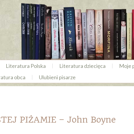
Literatura Polska
Literatura dziecięca
Moje 
ratura obca
Ulubieni pisarze
TEJ PIŻAMIE – John Boyne