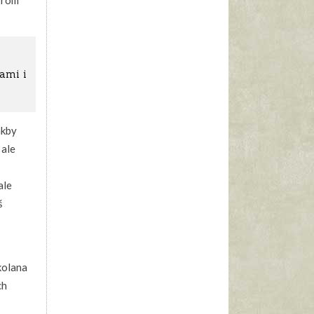
grom
ami i
akby
 ale
ale
ś
kolana
ch