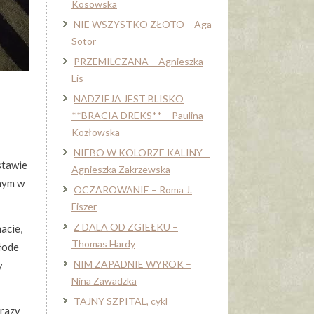
Kosowska
NIE WSZYSTKO ZŁOTO – Aga
Sotor
PRZEMILCZANA – Agnieszka
Lis
NADZIEJA JEST BLISKO
**BRACIA DREKS** – Paulina
Kozłowska
NIEBO W KOLORZE KALINY –
stawie
Agnieszka Zakrzewska
anym w
OCZAROWANIE – Roma J.
Fiszer
Z DALA OD ZGIEŁKU –
acie,
Thomas Hardy
młode
NIM ZAPADNIE WYROK –
y
Nina Zawadzka
TAJNY SZPITAL, cykl
brazy