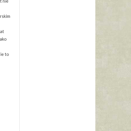
t nie
arskim
lat
jako
ie to