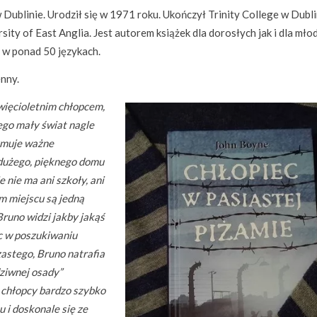
w Dublinie. Urodził się w 1971 roku. Ukończył Trinity College w Dubli
ity of East Anglia. Jest autorem książek dla dorosłych jak i dla mło
 w ponad 50 językach.
nny.
więcioletnim chłopcem,
ego mały świat nagle
zymuje ważne
 dużego, pięknego domu
e nie ma ani szkoły, ani
m miejscu są jedną
Bruno widzi jakby jakąś
c w poszukiwaniu
zastego, Bruno natrafia
dziwnej osady”
e chłopcy bardzo szybko
u i doskonale się ze