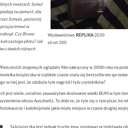
óżnych światach. Szmul
padają na pomysł, aby
rzez Szmula „pasiastej
 przyjacielowi w
zniknął. Czy Bruno
Wydawnictwo
REPLIKA
2020
e kolczastego płotu? Jak
stron 200
ów z dwóch różnych
. Wielu moich znajomych oglądało film nakręcony w 2008 roku na pod
 niewielka książeczka w szybkim czasie stała się bestsellerem sprzed
o w niej jest, że zdobyła tyle nagród i tylu czytelników?
ych jest wiele, ostatnio zauważyłam dosłownie wielki BUM w tym tem
wyzwolenia obozu Auschwitz. To dobrze, że tyle się o tym pisze, bo 
holokauście i ludobójstwie jakie miały miejsce w czasie drugiej wojn
Ta książeczka jest jednak trochę inna, ponieważ przedstawia o