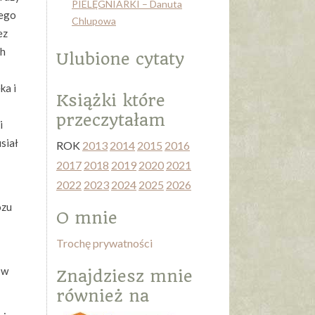
PIELĘGNIARKI – Danuta
cego
Chlupowa
ez
ch
Ulubione cytaty
ka i
Książki które
przeczytałam
i
usiał
ROK
2013
2014
2015
2016
2017
2018
2019
2020
2021
2022
2023
2024
2025
2026
ozu
O mnie
Trochę prywatności
 w
Znajdziesz mnie
również na