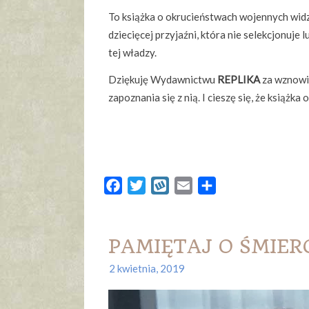
To książka o okrucieństwach wojennych widz
dziecięcej przyjaźni, która nie selekcjonuje
tej władzy.
Dziękuję Wydawnictwu
REPLIKA
za wznowie
zapoznania się z nią. I cieszę się, że książka
Facebook
Twitter
Wykop
Email
Share
PAMIĘTAJ O ŚMIERCI
2 kwietnia, 2019