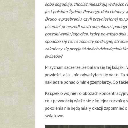
sobą dogadują, chociaż mieszkają w dwóch r
jest polskim Żydem. Pewnego dnia chłopcy w
Bruno w przebraniu, czyli przyniesionej mu p
piżamie” przeszedł na stronę obozu i pomógł
poszukiwaniu jego ojca, który pewnego dnia 
spodoba się to, co zobaczy po drugiej stroni
zakończy się przyjaźń dwóch dziewięciolatk
światów?
Przyznam szczerze, że bałam się tej książki
powieści, a ja… nie odważyłam się na to. Ta
nakładzie ponad 6 mln egzemplarzy. Co takieg
Książek o wojnie i o obozach koncentracyjn
co z pewnością wiąże się z kolejną rocznicą 
pokolenia nie będą miały okazji zapomnieć o 
światowe.