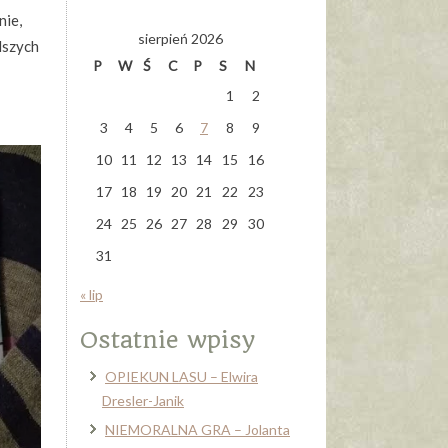
nie,
sierpień 2026
dszych
P
W
Ś
C
P
S
N
1
2
3
4
5
6
7
8
9
10
11
12
13
14
15
16
17
18
19
20
21
22
23
24
25
26
27
28
29
30
31
« lip
Ostatnie wpisy
OPIEKUN LASU – Elwira
Dresler-Janik
NIEMORALNA GRA – Jolanta