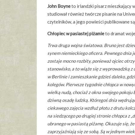
John Boyne
to irlandzki pisarz mieszkający 
studiował również twórcze pisanie na Univers
czytelników, a jego powieści publikowane są
Chłopiec w pasiastej piżamie
to dramat woje
Trwa druga wojna światowa. Bruno jest dzie
synem niemieckiego oficera. Pewnego dnia j
zostaje mocno rozbity, ponieważ ojciec otr
stanowisko, a to wiąże się z wyprowadzką z
w Berlinie i zamieszkanie gdzieś daleko, gdzi
kolegów. Pierwsze tygodnie chłopca w nowy
wielką nudą, chociaż z okna swojego pokoju 
dziwną osadę ludzką. Któregoś dnia wędrują
ciekawego zajęcia wzdłuż płotu z drutu kolc
na siedzącego po drugiej stronie chłopca z „
ubranego w pasiastą piżamę. Okazuje się, ż
zaprzyjaźniają się ze sobą. Są w jednym wiek