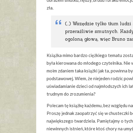
obrazem smutku, nędzy, brudu i braku emocj
zła.
(…) Wszędzie tylko tłum ludz
przeraźliwie smutnych. Każd
ogoloną głową, więc Bruno zar
Książka mimo bardzo ciężkiego tematu zosta
była kierowana do młodego czytelnika. Nie wi
moim zdaniem taka książki jak ta, powinna być
podstawowej. Wiem, że niejeden rodzic powied
uświadamianie dzieci od najmłodszych ich la
trudnym do zrozumienia?
Polecam tę książkę każdemu, bez względu na
Proszę jednak zaopatrzyć się w chusteczki bo
największego twardziela. Pamiętajmy o tych 
niewinnych istnień, które ktoś chory na um