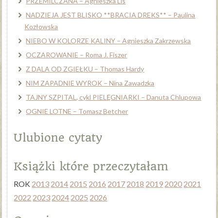
PRZEMILCZANA – Agnieszka Lis
NADZIEJA JEST BLISKO **BRACIA DREKS** – Paulina
Kozłowska
NIEBO W KOLORZE KALINY – Agnieszka Zakrzewska
OCZAROWANIE – Roma J. Fiszer
Z DALA OD ZGIEŁKU – Thomas Hardy
NIM ZAPADNIE WYROK – Nina Zawadzka
TAJNY SZPITAL, cykl PIELĘGNIARKI – Danuta Chlupowa
OGNIE LOTNE – Tomasz Betcher
Ulubione cytaty
Książki które przeczytałam
ROK
2013
2014
2015
2016
2017
2018
2019
2020
2021
2022
2023
2024
2025
2026