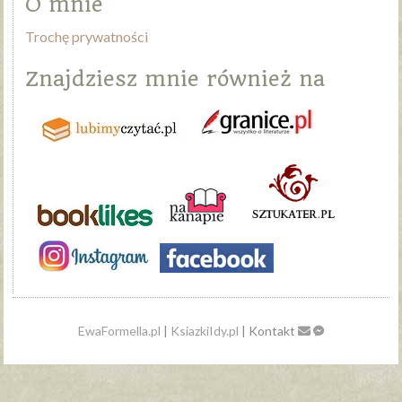
O mnie
Trochę prywatności
Znajdziesz mnie również na
EwaFormella.pl
|
KsiazkiIdy.pl
| Kontakt