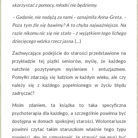
skorzystać z pomocy, młodsi nie będziemy.
– Gadanie, nie nadążą za nami – oznajmiła Anna-Greta. –
Poza tym źle się bawimy? A to chyba najważniejsze. Na
razie nikomu nic się nie stało – z wyjątkiem tego lichego
dziecięcego wózka rzecz jasna.
(…)
Zachwycające podejście do starości przedstawione na
przykładzie tej piątki seniorów, myślę, że każdego
natchnie pozytywnym myśleniem i entuzjazmem.
Pomyłki zdarzają się ludziom w każdym wieku, ale czy
należy się z każdego popełnionego w życiu błędu
zadręczać?
Moim zdaniem, ta książka to taka specyficzna
psychoterapia dla każdego, a szczególnie powinna być
dostępna w domach spokojnej starości. Wolontariusze
powinni czytać takim staruszkom właśnie tego typu
powieści, aby im uzmysłowić, że starość nie musi być