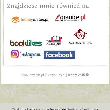
Znajdziesz mnie również na
EwaFormella.pl
|
KsiazkiIdy.pl
| Kontakt
Ta strona korzysta z ciasteczek aby świadczyć usługi na