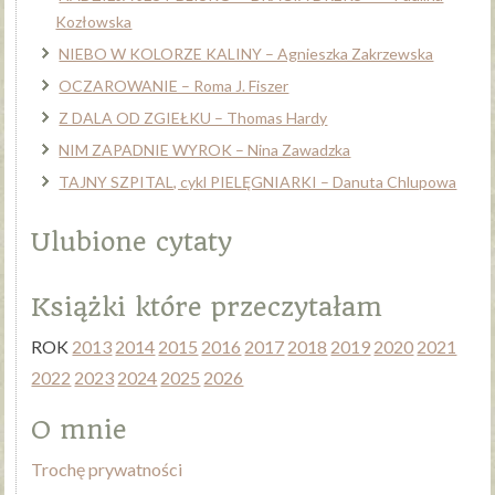
Kozłowska
NIEBO W KOLORZE KALINY – Agnieszka Zakrzewska
OCZAROWANIE – Roma J. Fiszer
Z DALA OD ZGIEŁKU – Thomas Hardy
NIM ZAPADNIE WYROK – Nina Zawadzka
TAJNY SZPITAL, cykl PIELĘGNIARKI – Danuta Chlupowa
Ulubione cytaty
Książki które przeczytałam
ROK
2013
2014
2015
2016
2017
2018
2019
2020
2021
2022
2023
2024
2025
2026
O mnie
Trochę prywatności