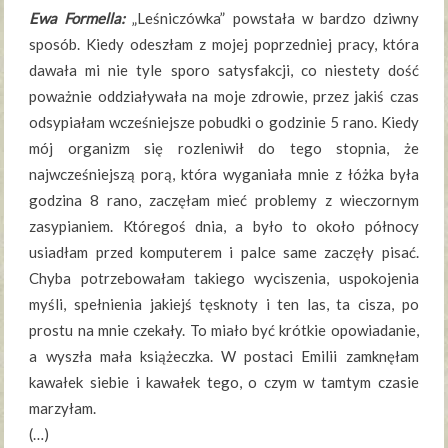
Ewa Formella:
„Leśniczówka” powstała w bardzo dziwny
sposób. Kiedy odeszłam z mojej poprzedniej pracy, która
dawała mi nie tyle sporo satysfakcji, co niestety dość
poważnie oddziaływała na moje zdrowie, przez jakiś czas
odsypiałam wcześniejsze pobudki o godzinie 5 rano. Kiedy
mój organizm się rozleniwił do tego stopnia, że
najwcześniejszą porą, która wyganiała mnie z łóżka była
godzina 8 rano, zaczęłam mieć problemy z wieczornym
zasypianiem. Któregoś dnia, a było to około północy
usiadłam przed komputerem i palce same zaczęły pisać.
Chyba potrzebowałam takiego wyciszenia, uspokojenia
myśli, spełnienia jakiejś tęsknoty i ten las, ta cisza, po
prostu na mnie czekały. To miało być krótkie opowiadanie,
a wyszła mała książeczka. W postaci Emilii zamknęłam
kawałek siebie i kawałek tego, o czym w tamtym czasie
marzyłam.
(…)