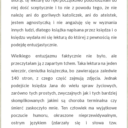
Biorąc tę lekturę do ręki początkowo podchodziłam do
niej dość sceptycznie i to nie z powodu tego, że nie
należę ani do gorliwych katoliczek, ani do ateistek,
jestem agnostyczką i nie angażuję się w wyznania
innych ludzi, dlatego książka napisana przez księdza i o
księdzu wydała mi się lekturą do której z pewnością nie
podejdę entuzjastycznie.
Wielkiego entuzjazmu faktycznie nie było, ale
przeczytałam ją z zapartym tchem. Taka lektura na jeden
wieczór, cieniutka książeczka, bo zawierająca zaledwie
140 stron, z czego część zajmują zdjęcia. Jednak
podejście księdza Jana do wielu spraw życiowych,
zarówno tych prostych, zwyczajnych jak i tych bardziej
skomplikowanych jakimi są choroba terminalna czy
śmierć zaskoczyło mnie. Ten człowiek ma wyjątkowe
poczucie humoru, okraszone nieprzewidywalnym,
ostrym językiem (zdarzały się i słowa tzw.