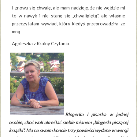
I znowu się chwalę, ale mam nadzieję, że nie wejdzie mi
to w nawyk i nie stanę się „chwalipiętą”, ale właśnie
przeczytałam wywiad, który kiedyś przeprowadziła ze
mną
Agnieszka z Krainy Czytania.
Blogerka i pisarka w jednej
osobie, choć woli określać siebie mianem „blogerki piszącej
książki”. Ma na swoim koncie trzy powieści wydane w wersji