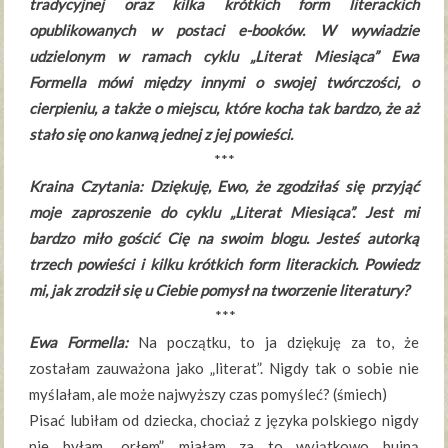
tradycyjnej oraz kilka krótkich form literackich
opublikowanych w postaci e-booków. W wywiadzie
udzielonym w ramach cyklu „Literat Miesiąca” Ewa
Formella mówi między innymi o swojej twórczości, o
cierpieniu, a także o miejscu, które kocha tak bardzo, że aż
stało się ono kanwą jednej z jej powieści.
***
Kraina Czytania: Dziękuję, Ewo, że zgodziłaś się przyjąć
moje zaproszenie do cyklu „Literat Miesiąca”. Jest mi
bardzo miło gościć Cię na swoim blogu. Jesteś autorką
trzech powieści i kilku krótkich form literackich. Powiedz
mi, jak zrodził się u Ciebie pomysł na tworzenie literatury?
***
Ewa Formella:
Na początku, to ja dziękuję za to, że
zostałam zauważona jako „literat”. Nigdy tak o sobie nie
myślałam, ale może najwyższy czas pomyśleć? (śmiech)
Pisać lubiłam od dziecka, chociaż z języka polskiego nigdy
nie byłam „orłem”, miałam za to wyjątkowo bujną