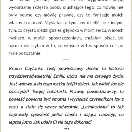
wyobraźnię i często osoby słuchające tego, co mówię, nie
były pewne czy mówię prawdę, czy to fantazje moich
własnych marzeń. Myślałam o tym, aby dzielić się z innymi
tym, co często siedzi gdzieś głęboko w moim sercu, w moich
myślach, w moich spostrzeżeniach, chciałam pisać, bo
bardzo wierzyłam w to, że właśnie w ten sposób coś po
mnie pozostanie.
***
Kraina Czytania: Twój powieściowy debiut to historia
trzydziestodwuletniej Emilii, która nie ma łatwego życia.
Jest wdową, a do tego matką trójki dzieci. Jak widać los nie
oszczędził Twojej bohaterki. Prawdę powiedziawszy, ta
powieść powinna być smutna i wyciskać czytelnikom łzy z
oczu, a stało się wręcz odwrotnie. „Leśniczówka” to tak
naprawdę opowieść pełna ciepła i dająca nadzieję, na
lepsze jutro. Jak udało Ci się tego dokonać?
***