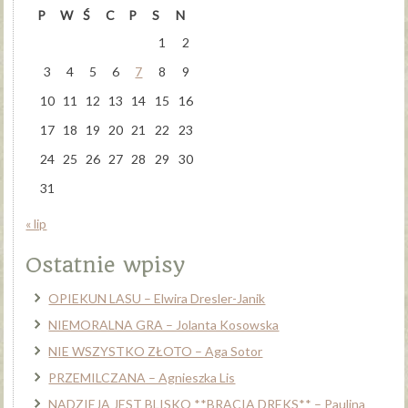
P
W
Ś
C
P
S
N
1
2
3
4
5
6
7
8
9
10
11
12
13
14
15
16
17
18
19
20
21
22
23
24
25
26
27
28
29
30
31
« lip
Ostatnie wpisy
OPIEKUN LASU – Elwira Dresler-Janik
NIEMORALNA GRA – Jolanta Kosowska
NIE WSZYSTKO ZŁOTO – Aga Sotor
PRZEMILCZANA – Agnieszka Lis
NADZIEJA JEST BLISKO **BRACIA DREKS** – Paulina