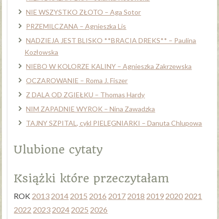
NIE WSZYSTKO ZŁOTO – Aga Sotor
PRZEMILCZANA – Agnieszka Lis
NADZIEJA JEST BLISKO **BRACIA DREKS** – Paulina
Kozłowska
NIEBO W KOLORZE KALINY – Agnieszka Zakrzewska
OCZAROWANIE – Roma J. Fiszer
Z DALA OD ZGIEŁKU – Thomas Hardy
NIM ZAPADNIE WYROK – Nina Zawadzka
TAJNY SZPITAL, cykl PIELĘGNIARKI – Danuta Chlupowa
Ulubione cytaty
Książki które przeczytałam
ROK
2013
2014
2015
2016
2017
2018
2019
2020
2021
2022
2023
2024
2025
2026