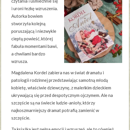
czytania i uśmiechnie się
i uroni łezkę wzruszenia.
Autorka bowiem
stworzyła kolejną
poruszającą i niezwykle
ciepłą powieść, której
fabuła momentami bawi,
a chwilami bardzo
wzrusza.
Magdalena Kordel zabiera nas w świat dramatu i
patologii rodzinnej przedstawiając samotną młodą
kobietę, właściwie dziewczynę, z maleńkim dzieckiem
ukrywającą się przed despotycznym ojczymem. Ale na
szczęście są na świecie ludzie-anioły, którzy
najkoszmarniejszy dramat potrafią zamienić w
szczęście.
Ta książka jest pełna emocji i wzruszeń, ale to również,