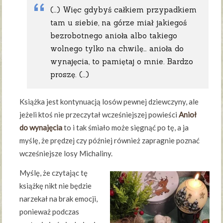
(…) Więc gdybyś całkiem przypadkiem
tam u siebie, na górze miał jakiegoś
bezrobotnego anioła albo takiego
wolnego tylko na chwilę… anioła do
wynajęcia, to pamiętaj o mnie. Bardzo
proszę. (…)
Książka jest kontynuacją losów pewnej dziewczyny, ale
jeżeli ktoś nie przeczytał wcześniejszej powieści
Anioł
do wynajęcia
to i tak śmiało może sięgnąć po tę, a ja
myślę, że prędzej czy później również zapragnie poznać
wcześniejsze losy Michaliny.
Myślę, że czytając tę
książkę nikt nie będzie
narzekał na brak emocji,
ponieważ podczas