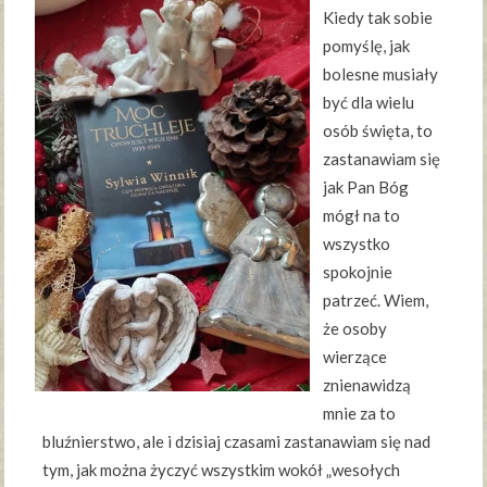
Kiedy tak sobie
pomyślę, jak
bolesne musiały
być dla wielu
osób święta, to
zastanawiam się
jak Pan Bóg
mógł na to
wszystko
spokojnie
patrzeć. Wiem,
że osoby
wierzące
znienawidzą
mnie za to
bluźnierstwo, ale i dzisiaj czasami zastanawiam się nad
tym, jak można życzyć wszystkim wokół „wesołych