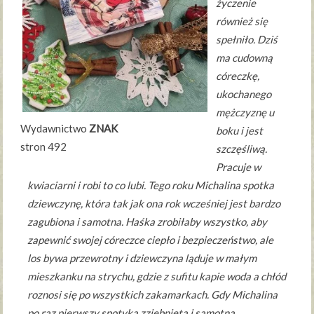
życzenie
również się
spełniło. Dziś
ma cudowną
córeczkę,
ukochanego
mężczyznę u
Wydawnictwo
ZNAK
boku i jest
stron 492
szczęśliwą.
Pracuje w
kwiaciarni i robi to co lubi. Tego roku Michalina spotka
dziewczynę, która tak jak ona rok wcześniej jest bardzo
zagubiona i samotna. Haśka zrobiłaby wszystko, aby
zapewnić swojej córeczce ciepło i bezpieczeństwo, ale
los bywa przewrotny i dziewczyna ląduje w małym
mieszkanku na strychu, gdzie z sufitu kapie woda a chłód
roznosi się po wszystkich zakamarkach. Gdy Michalina
po raz pierwszy spotyka zziębniętą i samotną