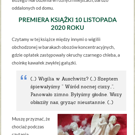
Bożego Narodzenia w różnych miejscach, bardzo
oddalonych od domu.
PREMIERA KSIĄŻKI 10 LISTOPADA
2020 ROKU
Czytamy w tej książce między innymi o wigilii
obchodzonej w barakach obozów koncentracyjnych,
gdzie opłatek zastępowały okruchy czarnego chleba, a
choinkę kawałek zwykłej gałązki.
(…) Wigilia w Auschwitz? (…) Szeptem
śpiewałyśmy ” Wśród nocnej ciszy…”,
Panowało zimno. Byłyśmy głodne. Wszy
obłaziły nas, gryząc nieustannie. (…)
Muszę przyznać, że
chociaż podczas
czytania