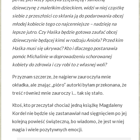
dziewczynę z maleńkim dzieckiem, widzi w niej cząstkę
siebie z przeszłości co skłania ją do podarowania obcej
młodej kobiecie tego co najcenniejsze – nadzieję na
lepsze jutro. Czy Haśka będzie gotowa zaufać obcej
dziewczynie będącej kimś w rodzaju Anioła? Przed kim
Haśka musi się ukrywać? Kto i dlaczego postanawia
pomóc Michalinie w doprowadzeniu schorowanej
kobiety do zdrowia i czy robi to z własnej woli?
Przyznam szczerze, że najpierw zauroczyła mnie
okładka, ale znając „pióro” autorki byłam przekonana, że
treść również mnie zauroczy i… tak się stało.
Ktoś, kto przeczytał chociaż jedną książkę Magdaleny
Kordel nie będzie się zastanawiał nad sięgnięciem po jej
kolejną powieść świąteczną, bo wiadomo, że jest w niej
magia i wiele pozytywnych emocji.