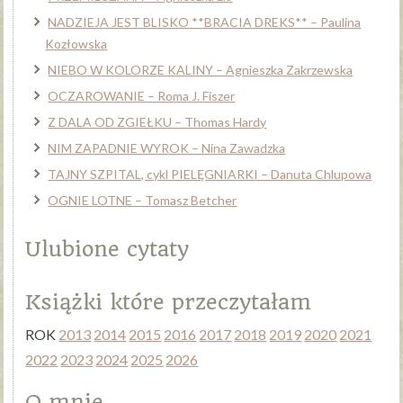
NADZIEJA JEST BLISKO **BRACIA DREKS** – Paulina
Kozłowska
NIEBO W KOLORZE KALINY – Agnieszka Zakrzewska
OCZAROWANIE – Roma J. Fiszer
Z DALA OD ZGIEŁKU – Thomas Hardy
NIM ZAPADNIE WYROK – Nina Zawadzka
TAJNY SZPITAL, cykl PIELĘGNIARKI – Danuta Chlupowa
OGNIE LOTNE – Tomasz Betcher
Ulubione cytaty
Książki które przeczytałam
ROK
2013
2014
2015
2016
2017
2018
2019
2020
2021
2022
2023
2024
2025
2026
O mnie