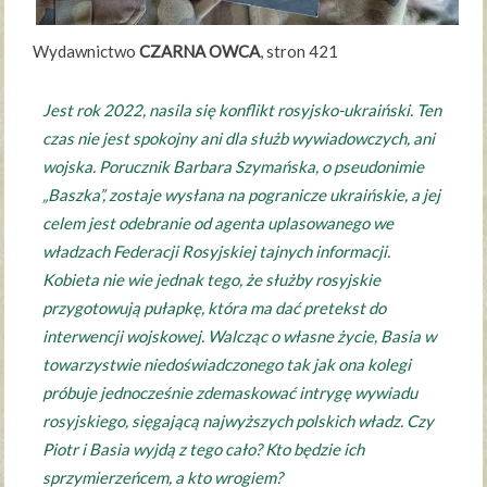
Wydawnictwo
CZARNA OWCA
, stron 421
Jest rok 2022, nasila się konflikt rosyjsko-ukraiński. Ten
czas nie jest spokojny ani dla służb wywiadowczych, ani
wojska. Porucznik Barbara Szymańska, o pseudonimie
„Baszka”, zostaje wysłana na pogranicze ukraińskie, a jej
celem jest odebranie od agenta uplasowanego we
władzach Federacji Rosyjskiej tajnych informacji.
Kobieta nie wie jednak tego, że służby rosyjskie
przygotowują pułapkę, która ma dać pretekst do
interwencji wojskowej. Walcząc o własne życie, Basia w
towarzystwie niedoświadczonego tak jak ona kolegi
próbuje jednocześnie zdemaskować intrygę wywiadu
rosyjskiego, sięgającą najwyższych polskich władz. Czy
Piotr i Basia wyjdą z tego cało? Kto będzie ich
sprzymierzeńcem, a kto wrogiem?