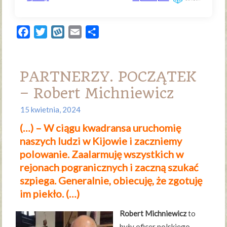
Facebook
Twitter
Wykop
Email
Share
PARTNERZY. POCZĄTEK
– Robert Michniewicz
15 kwietnia, 2024
(…) – W ciągu kwadransa uruchomię
naszych ludzi w Kijowie i zaczniemy
polowanie. Zaalarmuję wszystkich w
rejonach pogranicznych i zaczną szukać
szpiega. Generalnie, obiecuję, że zgotuję
im piekło. (…)
Robert Michniewicz
to
były oficer polskiego