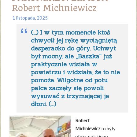
Robert Michniewicz
1 listopada, 2025
(…) I w tym momencie ktoś
chwycił jej rękę wyciągniętą
desperacko do góry. Uchwyt
był mocny, ale „Baszka” już
praktycznie wisiała w
powietrzu i widziała, że to nie
pomoże. Wilgotne od potu
palce zaczęły się powoli
wysuwać z trzymającej je
dłoni. (…)
Robert
Michniewicz
to były
oficer polskiego