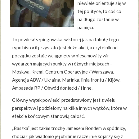
niewiele orientuje się w
tej polityce, to coś co
na długo zostanie w
pamięci.
To powieść szpiegowska, w której jak na fabułę tego
typu historii przystało jest dużo akcji, a czytelnik od
początku zostaje wciągnięty w niesamowity wir
wydarzeń mających punkty w różnych miejscach –
Moskwa. Kreml. Centrum Operacyjne / Warszawa.
Agencja ABW / Ukraina. Marinka, linia frontu / Kijów.
Ambasada RP / Obwód doniecki / i inne.
Główny wątek powieści przedstawiony jest z wielu
perspektyw i podzielony na kilka innych wątków, które w
efekcie końcowym stanowią całość.
„Baszka” jest takim trochę Jamesem Bondem w spódnicy,
chociaż jak wiadomo jej ubranie raczej nie kojarzy się z