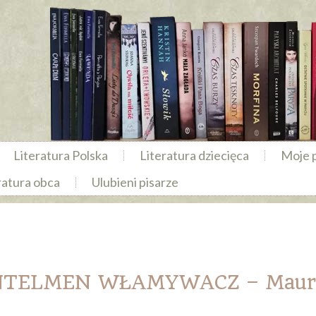
Literatura Polska
Literatura dziecięca
Moje 
ratura obca
Ulubieni pisarze
NTELMEN WŁAMYWACZ – Maur