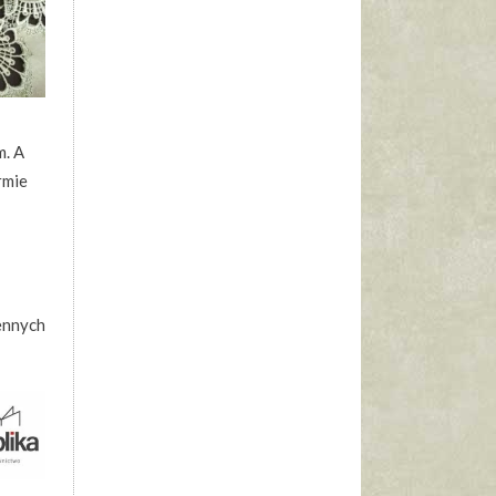
m. A
rmie
iennych