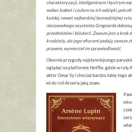
charakteryzacji, inteligentnym i bystrym m
wobec kobiet i czułym na ich wdzięki, potraf
każdej, nawet najbardziej beznadziejnej syt
niezawodnego asystenta Grognarda dokonuj
przedmiotów i biżuterii. Zawsze jest o krok dal
kradzieży, ale jego ofiarami padają zawsze z
prawem, wymierzał im sprawiedliwość.
Obecnie przygody najsłynniejszego parys
oglądać na platformie Netflix, gdzie w rolę A
aktor Omar Sy i chociaż bardzo lubię tego ak
mi do roli Arsen’a jaką znam.
Pami
młod
czek
seri
włam