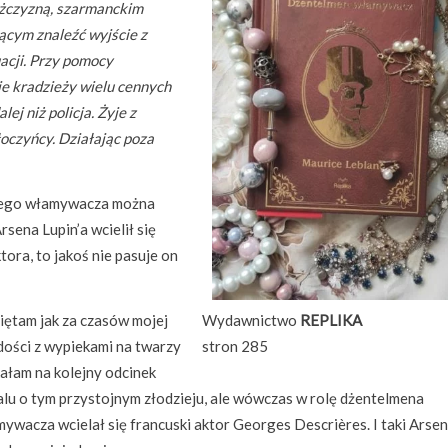
ężczyzną, szarmanckim
iącym znaleźć wyjście z
uacji. Przy pomocy
e kradzieży wielu cennych
ej niż policja. Żyje z
łoczyńcy. Działając poza
kiego włamywacza można
rsena Lupin’a wcielił się
tora, to jakoś nie pasuje on
ętam jak za czasów mojej
Wydawnictwo
REPLIKA
ości z wypiekami na twarzy
stron 285
ałam na kolejny odcinek
alu o tym przystojnym złodzieju, ale wówczas w rolę dżentelmena
ywacza wcielał się francuski aktor Georges Descrières. I taki Arsen