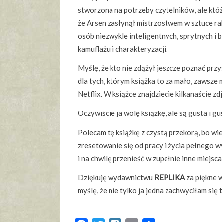
stworzona na potrzeby czytelników, ale któż 
że Arsen zasłynął mistrzostwem w sztuce ra
osób niezwykle inteligentnych, sprytnych i 
kamuflażu i charakteryzacji.
Myślę, że kto nie zdążył jeszcze poznać przy
dla tych, którym książka to za mało, zawsze
Netflix. W książce znajdziecie kilkanaście z
Oczywiście ja wolę książkę, ale są gusta i guś
Polecam tę książkę z czystą przekorą, bo wi
zresetowanie się od pracy i życia pełnego 
i na chwilę przenieść w zupełnie inne miejsca
Dziękuję wydawnictwu
REPLIKA
za piękne w
myślę, że nie tylko ja jedna zachwyciłam się