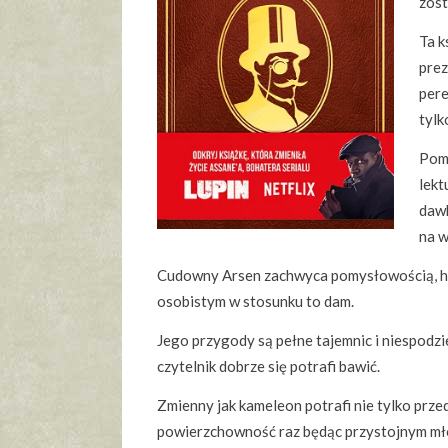
zost
Ta k
prez
pere
tylk
Pomi
lekt
dawk
na w
Cudowny Arsen zachwyca pomysłowością, hu
osobistym w stosunku to dam.
Jego przygody są pełne tajemnic i niespodzi
czytelnik dobrze się potrafi bawić.
Zmienny jak kameleon potrafi nie tylko prze
powierzchowność raz będąc przystojnym mł