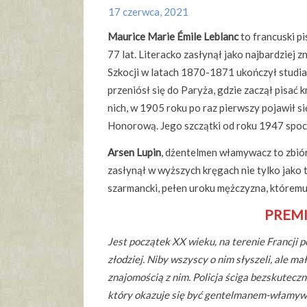
17 czerwca, 2021
Maurice Marie Émile Leblanc
to francuski p
77 lat. Literacko zasłynął jako najbardziej
Szkocji w latach 1870-1871 ukończył studia
przeniósł się do Paryża, gdzie zaczął pisać 
nich, w 1905 roku po raz pierwszy pojawił s
Honorową. Jego szczątki od roku 1947 spo
Arsen Lupin
, dżentelmen włamywacz to zbiór
zasłynął w wyższych kręgach nie tylko jako 
szarmancki, pełen uroku mężczyzna, któremu
PREMI
Jest początek XX wieku, na terenie Francji p
złodziej. Niby wszyscy o nim słyszeli, ale ma
znajomością z nim. Policja ściga bezskuteczn
który okazuje się być gentelmanem-włamy