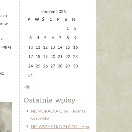
sierpień 2026
ieku
P
W
Ś
C
P
S
N
ie w
1
2
3
4
5
6
7
8
9
 z
 Legią
10
11
12
13
14
15
16
17
18
19
20
21
22
23
24
25
26
27
28
29
30
ako
31
« lip
Ostatnie wpisy
NIEMORALNA GRA – Jolanta
Kosowska
NIE WSZYSTKO ZŁOTO – Aga