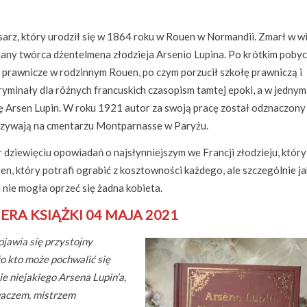
isarz, który urodził się w 1864 roku w Rouen w Normandii. Zmarł w w
 znany twórca dżentelmena złodzieja Arsenio Lupina. Po krótkim pobyc
 prawnicze w rodzinnym Rouen, po czym porzucił szkołę prawniczą i
kryminały dla różnych francuskich czasopism tamtej epoki, a w jednym
ię Arsen Lupin. W roku 1921 autor za swoją pracę został odznaczony
czywają na cmentarzu Montparnasse w Paryżu.
 dziewięciu opowiadań o najsłynniejszym we Francji złodzieju, który
ten, który potrafi ograbić z kosztowności każdego, ale szczególnie j
 nie mogła oprzeć się żadna kobieta.
ERA KSIĄŻKI 04 MAJA 2021
ojawia się przystojny
ło kto może pochwalić się
ie niejakiego Arsena Lupin’a,
waczem, mistrzem