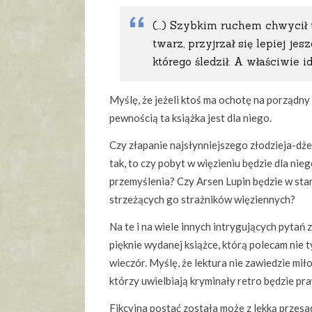
(…) Szybkim ruchem chwycił t
twarz, przyjrzał się lepiej je
którego śledził. A właściwie 
Myślę, że jeżeli ktoś ma ochotę na porządny
pewnością ta książka jest dla niego.
Czy złapanie najsłynniejszego złodzieja-dże
tak, to czy pobyt w więzieniu będzie dla nie
przemyślenia? Czy Arsen Lupin będzie w stan
strzeżących go strażników więziennych?
Na te i na wiele innych intrygujących pytań 
pięknie wydanej książce, którą polecam nie t
wieczór. Myślę, że lektura nie zawiedzie mił
którzy uwielbiają kryminały retro będzie pr
Fikcyjna postać została może z lekką przes