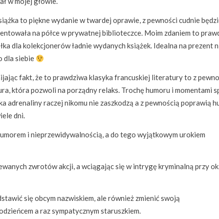
ał w mojej głowie.
siążka to piękne wydanie w twardej oprawie, z pewności cudnie będzi
entowała na półce w prywatnej biblioteczce. Moim zdaniem to praw
łka dla kolekcjonerów ładnie wydanych książek. Idealna na prezent n
o dla siebie
jając fakt, że to prawdziwa klasyka francuskiej literatury to z pewn
ura, która pozwoli na porządny relaks. Trochę humoru i momentami s
a adrenaliny raczej nikomu nie zaszkodzą a z pewnością poprawią 
iele dni.
morem i nieprzewidywalnością, a do tego wyjątkowym urokiem
ewanych zwrotów akcji, a wciągając się w intrygę kryminalną przy ok
dstawić się obcym nazwiskiem, ale również zmienić swoją
odzieńcem a raz sympatycznym staruszkiem.