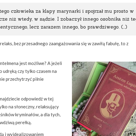
ego człowieka za klapy marynarki i spojrzał mu prosto w
szcze niż wtedy, w sądzie. I zobaczył innego osobnika niż te
identycznego, lecz zarazem innego, bo prawdziwego. (…)
 relaks, bez przesadnego zaangażowania się w zawiłą fabułę, to z
ntelmena jest możliwe? A jeżeli
go udręką czy tylko czasem na
ie przechytrzyć pilnie
znajdziecie odpowiedź w tej
ylko na słoneczny, relaksujący
ośników kryminałów, a dla tych,
awdziwą perełką.
adą i wyidealizowaniem