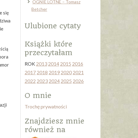
OGNIE LOTNE – Tomasz
Betcher
e się
dziwa
Ulubione cytaty
ie
Książki które
ością
przeczytałam
pora
ROK
2013
2014
2015
2016
humor
2017
2018
2019
2020
2021
2022
2023
2024
2025
2026
O mnie
azji
Trochę prywatności
Znajdziesz mnie
również na