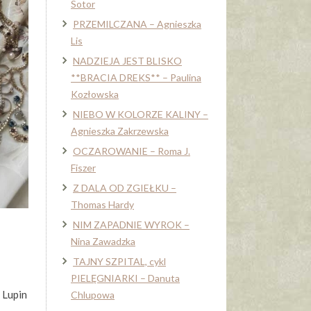
Sotor
PRZEMILCZANA – Agnieszka
Lis
NADZIEJA JEST BLISKO
**BRACIA DREKS** – Paulina
Kozłowska
NIEBO W KOLORZE KALINY –
Agnieszka Zakrzewska
OCZAROWANIE – Roma J.
Fiszer
Z DALA OD ZGIEŁKU –
Thomas Hardy
NIM ZAPADNIE WYROK –
Nina Zawadzka
TAJNY SZPITAL, cykl
PIELĘGNIARKI – Danuta
 Lupin
Chlupowa