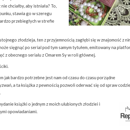
nie chciałby, aby istniała? To,
bunku, stawia go w szeregu
bardzo przebiegłych w strefie
stojnego złodzieja, ten z przyjemnością zagłębi się w znajomość z ni
 może sięgnąć po serial pod tym samym tytułem, emitowany na platfo
djęć z obecnego serialu z Omarem Sy w roli głównej.
ciki.
em jak bardzo potrzebne jest nam od czasu do czasu porządne
wyzwań, a ta książka z pewnością pozwoli oderwać się od spraw codz
.
ydanie książki o jednym z moich ulubionych złodziei i
 tymi opowiadaniami.