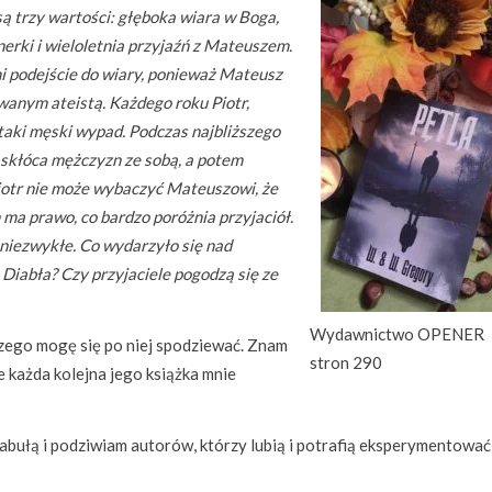
są trzy wartości: głęboka wiara w Boga,
nerki i wieloletnia przyjaźń z Mateuszem.
i podejście do wiary, ponieważ Mateusz
wanym ateistą. Każdego roku Piotr,
taki męski wypad. Podczas najbliższego
 skłóca mężczyzn ze sobą, a potem
Piotr nie może wybaczyć Mateuszowi, że
n ma prawo, co bardzo poróżnia przyjaciół.
 niezwykłe. Co wydarzyło się nad
iabła? Czy przyjaciele pogodzą się ze
Wydawnictwo OPENER
czego mogę się po niej spodziewać. Znam
stron 290
że każda kolejna jego książka mnie
abułą i podziwiam autorów, którzy lubią i potrafią eksperymentować