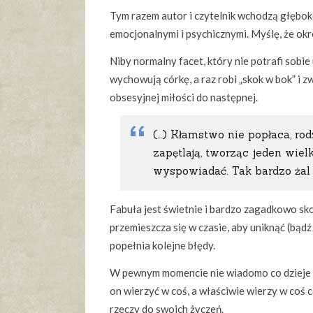
Tym razem autor i czytelnik wchodzą głębo
emocjonalnymi i psychicznymi. Myślę, że okr
Niby normalny facet, który nie potrafi sobie 
wychowują córkę, a raz robi „skok w bok” i z
obsesyjnej miłości do następnej.
(…) Kłamstwo nie popłaca, rod
zapętlają, tworząc jeden wielk
wyspowiadać. Tak bardzo żal c
Fabuła jest świetnie i bardzo zagadkowo s
przemieszcza się w czasie, aby uniknąć (bądź
popełnia kolejne błędy.
W pewnym momencie nie wiadomo co dzieje si
on wierzyć w coś, a właściwie wierzy w coś 
rzeczy do swoich życzeń.