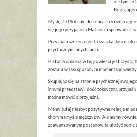
ale tym co i
Boga, agno
Myślę, że Piotr nie do końca rozróżnia agnos
się jego przyjaciela Mateusza sprowadzić na
Przyznam szczerze, że ta książka dała mi do
psychicznym innych ludzi.
Historia opisana w tej powieści jest czystą f
została w taki sposób, że momentami wierzy
Skupiając się na stronie psychicznej swojeg
innymi przedstawił dość toksyczną przyjaźń
można mówić o przyjaźni.
Mamy tutaj niezbyt pozytywne relacje między
chorym umyśle mężczyzny, Ale mamy również 
zaawansowanym postanowiła ułożyć sobie ż