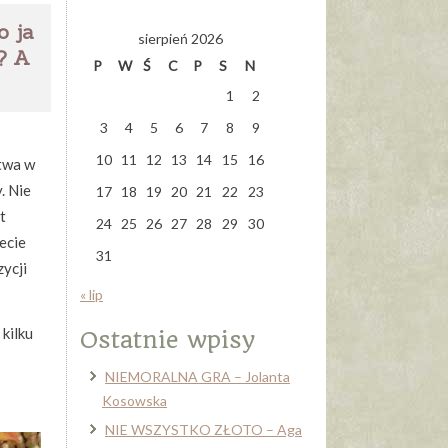
o ja
sierpień 2026
? A
P
W
Ś
C
P
S
N
1
2
3
4
5
6
7
8
9
10
11
12
13
14
15
16
stwa w
. Nie
17
18
19
20
21
22
23
t
24
25
26
27
28
29
30
ecie
31
zycji
« lip
 kilku
Ostatnie wpisy
NIEMORALNA GRA – Jolanta
Kosowska
NIE WSZYSTKO ZŁOTO – Aga