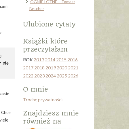
OGNIE LOTNE – Tomasz
mami
Betcher
Ulubione cytaty
z
Książki które
przeczytałam
ę
ROK
2013
2014
2015
2016
 się
2017
2018
2019
2020
2021
2022
2023
2024
2025
2026
O mnie
zasie
Trochę prywatności
Znajdziesz mnie
. Chce
wiele
również na