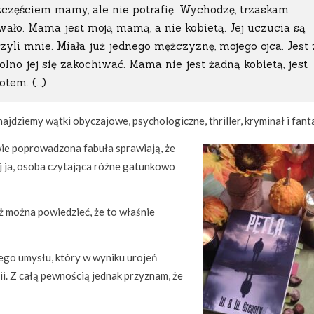
zczęściem mamy, ale nie potrafię. Wychodzę, trzaskam
wało. Mama jest moją mamą, a nie kobietą. Jej uczucia są
yli mnie. Miała już jednego mężczyznę, mojego ojca. Jest 
lno jej się zakochiwać. Mama nie jest żadną kobietą, jest
otem. (…)
znajdziemy wątki obyczajowe, psychologiczne, thriller, kryminał i fant
wie poprowadzona fabuła sprawiają, że
j ja, osoba czytająca różne gatunkowo
aż można powiedzieć, że to właśnie
ego umysłu, który w wyniku urojeń
ii. Z całą pewnością jednak przyznam, że