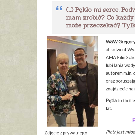
(…) Pękło mi serce. Podw
mam zrobić? Co każdy 
może przeczekać? Tylko
W&W Gregor
absolwent Wydz
AMA Film Schoo
lubi lania wody
autorem m.in. d
oraz poruszają
znajdziecie na
Pętla
to thrill
lat.
Piotr jest mło
Zdjęcie z prywatnego