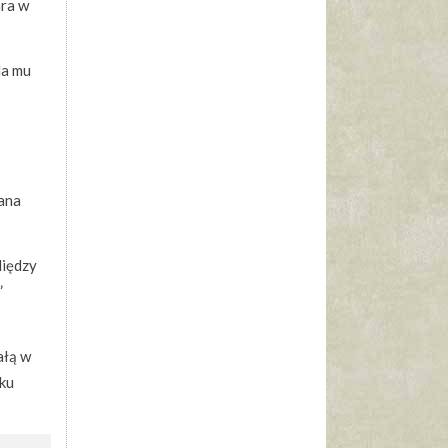
ara w
da mu
sana
Między
”
ałą w
eku