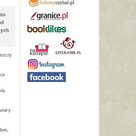
dzo
od
zych
iszczy
hce
nią
 wiary
dem,