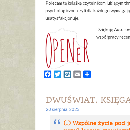
Polecam tę książkę czytelnikom lubiącym thri
psychologiczne, czyli dla każdego wymagając
usatysfakcjonuje.
Dziękuję Autoro
współpracy recen
Facebook
Twitter
Wykop
Email
Share
DWUŚWIAT. KSIĘGA 
20 sierpnia, 2023
(…) Wspólne życie pod 