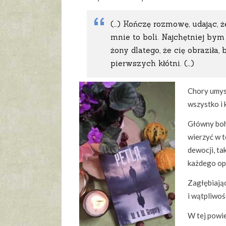
(…) Kończę rozmowę, udając, 
mnie to boli. Najchętniej bym
żony dlatego, że cię obraziła,
pierwszych kłótni. (…)
Chory umysł
wszystko i 
Główny boh
wierzyć w t
dewocji, ta
każdego opr
Zagłębiając
i wątpliwoś
W tej powi