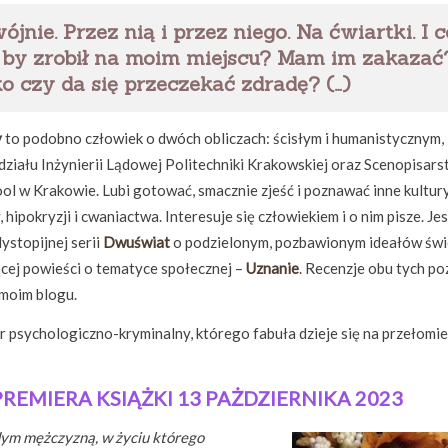
ójnie. Przez nią i przez niego. Na ćwiartki. I c
by zrobił na moim miejscu? Mam im zakazać
 czy da się przeczekać zdradę? (…)
y
to podobno człowiek o dwóch obliczach: ścisłym i humanistycznym,
iału Inżynierii Lądowej Politechniki Krakowskiej oraz Scenopisar
l w Krakowie. Lubi gotować, smacznie zjeść i poznawać inne kultury
, hipokryzji i cwaniactwa. Interesuje się człowiekiem i o nim pisze. Jes
ystopijnej serii
Dwuświat
o podzielonym, pozbawionym ideałów świ
cej powieści o tematyce społecznej –
Uznanie
. Recenzje obu tych po
 moim blogu.
er psychologiczno-kryminalny, którego fabuła dzieje się na przełomie
PREMIERA KSIĄŻKI 13 PAŻDZIERNIKA 2023
dym mężczyzną, w życiu którego