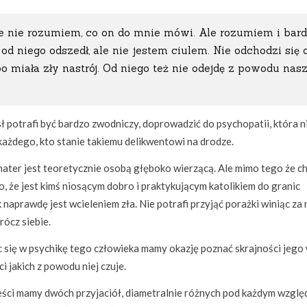
że nie rozumiem, co on do mnie mówi. Ale rozumiem i bar
 od niego odszedł, ale nie jestem ciulem. Nie odchodzi się 
 bo miała zły nastrój. Od niego też nie odejdę z powodu nas
 potrafi być bardzo zwodniczy, doprowadzić do psychopatii, która n
każdego, kto stanie takiemu delikwentowi na drodze.
ater jest teoretycznie osobą głęboko wierzącą. Ale mimo tego że c
o, że jest kimś niosącym dobro i praktykującym katolikiem do granic
k naprawdę jest wcieleniem zła. Nie potrafi przyjąć porażki winiąc za 
ócz siebie.
 się w psychikę tego człowieka mamy okazję poznać skrajności jego
ci jakich z powodu niej czuje.
eści mamy dwóch przyjaciół, diametralnie różnych pod każdym wzglę