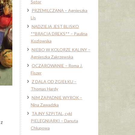
Sotor
PRZEMILCZANA – Agnieszka
Lis
NADZIEJA JEST BLISKO
**BRACIA DREKS** – Paulina
Kozłowska
NIEBO W KOLORZE KALINY –
Agnieszka Zakrzewska
OCZAROWANIE – Roma J.
Fiszer
Z DALA OD ZGIEŁKU –
Thomas Hardy
NIM ZAPADNIE WYROK –
Nina Zawadzka
TAJNY SZPITAL, cykl
PIELĘGNIARKI – Danuta
 z
Chlupowa