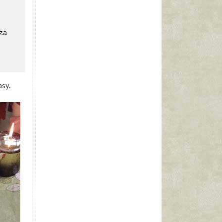
za
asy.