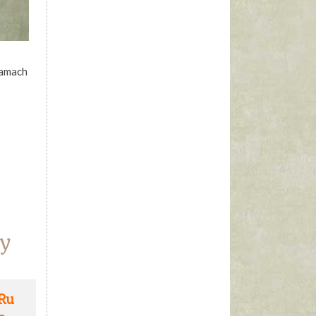
ramach
y
Ru