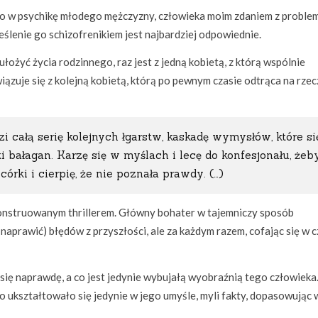
ko w psychikę młodego mężczyzny, człowieka moim zdaniem z proble
eślenie go schizofrenikiem jest najbardziej odpowiednie.
ułożyć życia rodzinnego, raz jest z jedną kobietą, z którą wspólnie
wiązuje się z kolejną kobietą, którą po pewnym czasie odtrąca na rzec
zi całą serię kolejnych łgarstw, kaskadę wymysłów, które si
i bałagan. Karzę się w myślach i lecę do konfesjonału, żeby
órki i cierpię, że nie poznała prawdy. (…)
konstruowanym thrillerem. Główny bohater w tajemniczy sposób
 naprawić) błędów z przyszłości, ale za każdym razem, cofając się w c
ę naprawdę, a co jest jedynie wybujałą wyobraźnią tego człowieka
co ukształtowało się jedynie w jego umyśle, myli fakty, dopasowując 