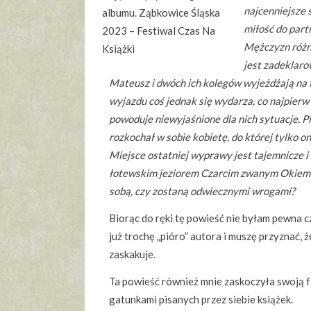
najcenniejsze 
albumu. Ząbkowice Śląska
miłość do part
2023 – Festiwal Czas Na
Mężczyzn różn
Książki
jest zadeklaro
Mateusz i dwóch ich kolegów wyjeżdżają na 
wyjazdu coś jednak się wydarza, co najpierw
powoduje niewyjaśnione dla nich sytuacje. 
rozkochał w sobie kobietę, do której tylko o
Miejsce ostatniej wyprawy jest tajemnicze i
łotewskim jeziorem Czarcim zwanym Okiem D
sobą, czy zostaną odwiecznymi wrogami?
Biorąc do ręki tę powieść nie byłam pewna 
już trochę „pióro” autora i muszę przyznać, 
zaskakuje.
Ta powieść również mnie zaskoczyła swoją f
gatunkami pisanych przez siebie książek.