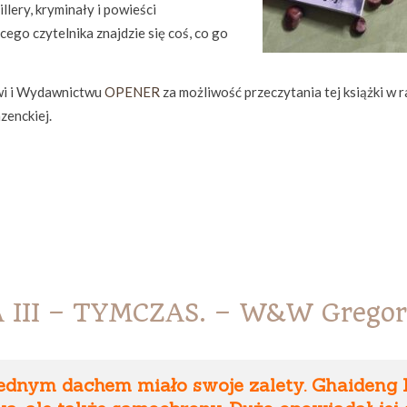
llery, kryminały i powieści
ego czytelnika znajdzie się coś, co go
wi i Wydawnictwu
OPENER
za możliwość przeczytania tej książki w 
zenckiej.
III – TYMCZAS. – W&W Gregor
jednym dachem miało swoje zalety. Ghaideng 