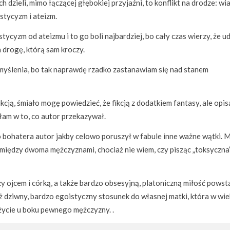
ch dzieli, mimo łączącej głębokiej przyjaźni, to konflikt na drodze: wi
stycyzm i ateizm.
tycyzm od ateizmu i to go boli najbardziej, bo cały czas wierzy, że u
 drogę, którą sam kroczy.
 myślenia, bo tak naprawdę rzadko zastanawiam się nad stanem
ikcją, śmiało mogę powiedzieć, że fikcją z dodatkiem fantasy, ale opi
łam w to, co autor przekazywał.
o bohatera autor jakby celowo poruszył w fabule inne ważne wątki. 
 między dwoma mężczyznami, chociaż nie wiem, czy pisząc „toksyczna
 ojcem i córką, a także bardzo obsesyjną, platoniczną miłość powst
dziwny, bardzo egoistyczny stosunek do własnej matki, która w wi
ycie u boku pewnego mężczyzny. .