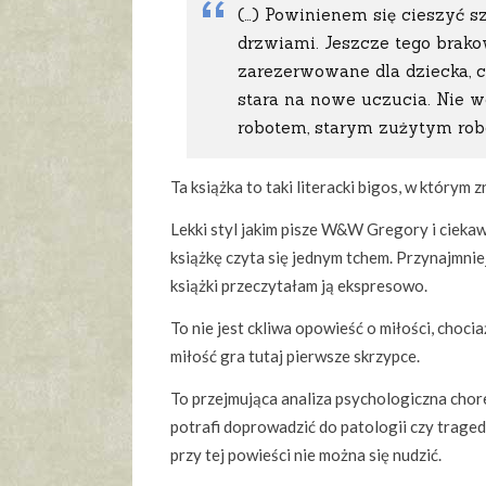
(…) Powinienem się cieszyć s
drzwiami. Jeszcze tego brako
zarezerwowane dla dziecka, cz
stara na nowe uczucia. Nie wo
robotem, starym zużytym rob
Ta książka to taki literacki bigos, w którym 
Lekki styl jakim pisze W&W Gregory i cieka
książkę czyta się jednym tchem. Przynajmnie
książki przeczytałam ją ekspresowo.
To nie jest ckliwa opowieść o miłości, choci
miłość gra tutaj pierwsze skrzypce.
To przejmująca analiza psychologiczna chor
potrafi doprowadzić do patologii czy traged
przy tej powieści nie można się nudzić.