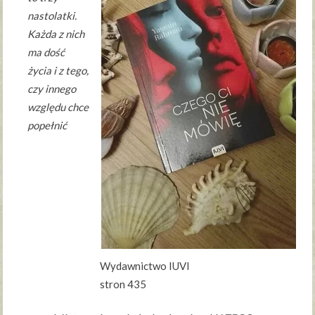
nastolatki.
Każda z nich
ma dość
życia i z tego,
czy innego
względu chce
popełnić
Wydawnictwo IUVI
stron 435