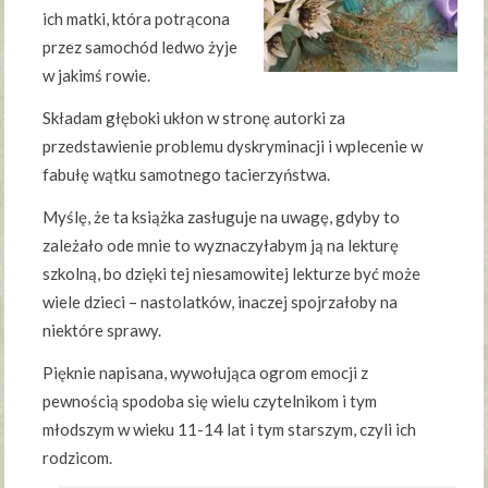
ich matki, która potrącona
przez samochód ledwo żyje
w jakimś rowie.
Składam głęboki ukłon w stronę autorki za
przedstawienie problemu dyskryminacji i wplecenie w
fabułę wątku samotnego tacierzyństwa.
Myślę, że ta książka zasługuje na uwagę, gdyby to
zależało ode mnie to wyznaczyłabym ją na lekturę
szkolną, bo dzięki tej niesamowitej lekturze być może
wiele dzieci – nastolatków, inaczej spojrzałoby na
niektóre sprawy.
Pięknie napisana, wywołująca ogrom emocji z
pewnością spodoba się wielu czytelnikom i tym
młodszym w wieku 11-14 lat i tym starszym, czyli ich
rodzicom.