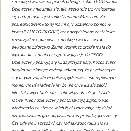
samobójstwo, nie ma jednak odwagi zrobić TEGO sama.
Dziewczyny nie znają się, ale wszystkie trzy rejestrują
się na tajemniczej stronie MementoMori.com. Za
pośrednictwem której ma im być udzielona pomoc w
kwestii JAK TO ZROBIĆ, oraz przydzielone zostaje im
towarzystwo, ponieważ samobójstwo ma zostać
wykonane zbiorowo. Zanim jednak to zrobią mają do
wykonania zadania przygotowujące je do TEGO.
Dziewczyny poznają się i… zaprzyjaźniają. Każda z nich
boryka się z innego rodzaju bólem, czy to psychicznym
czy fizycznym, ale wspólne spędzanie czasu w pewnym
momencie uświadamia im, że nie chcą już się zabić.
Niestety wycofanie się z zobowiązania nie jest takie
łatwe. Kiedy dziewczyny postanawiają zignorować
wiadomości ze strony, w ich życiu zaczynają się dziać
dziwne, czasem groźne, czasem kompromitujące rzeczy.
Czy uda się im przeżyć, czy jednak zdecydują się na
wspólną śmierć? Która z nich jest najsilniejszym, a która