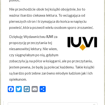
pomoc.
Nie przechodźcie obok tej książki obojętnie, bo to
ważna i bardzo ciekawa lektura. To wciągająca od
pierwszych stron i trzymająca do końca w napięciu
powieść, która pozwoli wielu osobom sporo zrozumieć.
Dziękuję Wydawnictwu
IUVI
za
propozycję przeczytania tej
niesamowitej lektury. Nie wiem,
czy sięgnęłabym po nią, gdybym
zobaczyła ją na półce w księgarni, ale po przeczytaniu,
jestem pewna, że będę ją polecać każdemu. Takie książki
są bardzo potrzebne zarówno młodym ludziom jak i ich
opiekunom.
Facebook
Twitter
Wykop
Email
Share