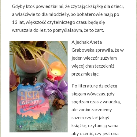
Gdyby ktoś powiedział mi, że czytając książkę dla dzieci,
a właściwie to dla młodzieży, bo bohaterowie mają po
13 lat, większość czytelniczego czasu będę się
wzruszała do łez, to pomyślałabym, że to żart.
A jednak Aneta
Grabowska sprawiła, że w
jeden wieczór zużyłam
więcej chusteczek niż
przez miesiąc.
Po literaturę dziecięcą
sięgam wówczas, gdy
spędzam czas z wnuczką,
ale zanim zaczniemy
razem czytać jakąś
książkę, czytam ją sama,
aby ocenić, czy jest ona