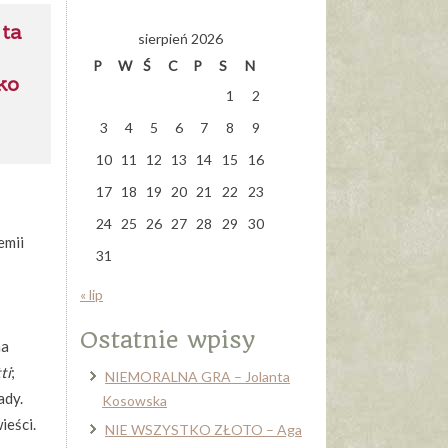
 ta
sierpień 2026
P
W
Ś
C
P
S
N
ko
1
2
3
4
5
6
7
8
9
10
11
12
13
14
15
16
17
18
19
20
21
22
23
24
25
26
27
28
29
30
emii
31
« lip
Ostatnie wpisy
na
ti
;
NIEMORALNA GRA – Jolanta
ady.
Kosowska
ieści.
NIE WSZYSTKO ZŁOTO – Aga