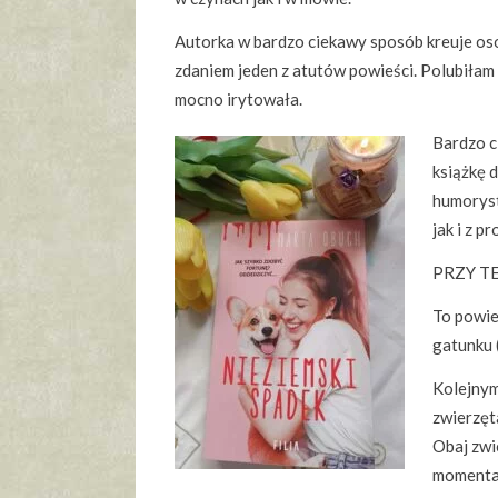
Autorka w bardzo ciekawy sposób kreuje os
zdaniem jeden z atutów powieści. Polubiłam 
mocno irytowała.
Bardzo c
książkę 
humoryst
jak i z 
PRZY TE
To powie
gatunku 
Kolejnym
zwierzęt
Obaj zwi
momentam