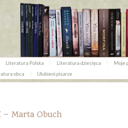
Literatura Polska
Literatura dziecięca
Moje 
ratura obca
Ulubieni pisarze
 – Marta Obuch