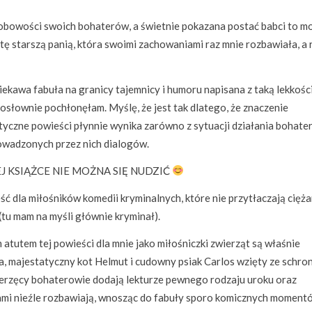
obowości swoich bohaterów, a świetnie pokazana postać babci to m
tę starszą panią, która swoimi zachowaniami raz mnie rozbawiała, a 
iekawa fabuła na granicy tajemnicy i humoru napisana z taką lekkości
dosłownie pochłonęłam. Myślę, że jest tak dlatego, że znaczenie
yczne powieści płynnie wynika zarówno z sytuacji działania bohat
prowadzonych przez nich dialogów.
J KSIĄŻCE NIE MOŻNA SIĘ NUDZIĆ
ść dla miłośników komedii kryminalnych, które nie przytłaczają cięż
(tu mam na myśli głównie kryminał).
 atutem tej powieści dla mnie jako miłośniczki zwierząt są właśnie
a, majestatyczny kot Helmut i cudowny psiak Carlos wzięty ze schron
erzęcy bohaterowie dodają lekturze pewnego rodzaju uroku oraz
i nieźle rozbawiają, wnosząc do fabuły sporo komicznych moment