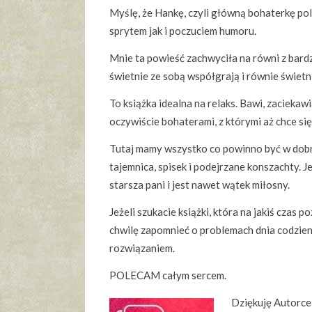
Myślę, że Hankę, czyli główną bohaterkę pol
sprytem jak i poczuciem humoru.
Mnie ta powieść zachwyciła na równi z bar
świetnie ze sobą współgrają i równie świetn
To książka idealna na relaks. Bawi, zaciekawi
oczywiście bohaterami, z którymi aż chce się
Tutaj mamy wszystko co powinno być w dobrej
tajemnica, spisek i podejrzane konszachty. 
starsza pani i jest nawet wątek miłosny.
Jeżeli szukacie książki, która na jakiś czas p
chwilę zapomnieć o problemach dnia codzienn
rozwiązaniem.
POLECAM całym sercem.
Dziękuję Autorce 