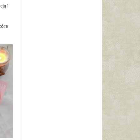
cją i
tóre