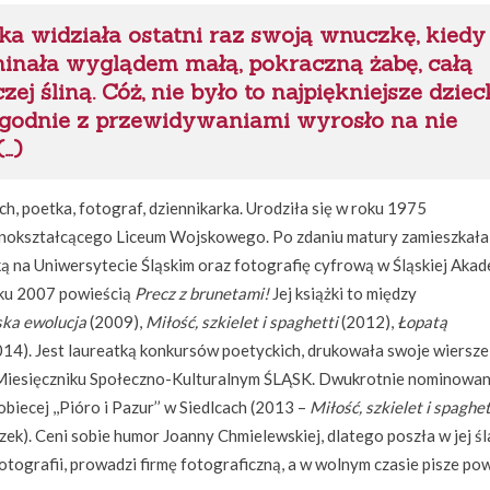
ka widziała ostatni raz swoją wnuczkę, kiedy
minała wyglądem małą, pokraczną żabę, całą
ej śliną. Cóż, nie było to najpiękniejsze dziec
, zgodnie z przewidywaniami wyrosło na nie
(…)
h, poetka, fotograf, dziennikarka. Urodziła się w roku 1975
lnokształcącego Liceum Wojskowego. Po zdaniu matury zamieszkała
ą na Uniwersytecie Śląskim oraz fotografię cyfrową w Śląskiej Akad
oku 2007 powieścią
Precz z brunetami!
Jej książki to między
ska ewolucja
(2009),
Miłość, szkielet i spaghetti
(2012),
Łopatą
014). Jest laureatką konkursów poetyckich, drukowała swoje wiersze
iesięczniku Społeczno-Kulturalnym ŚLĄSK. Dwukrotnie nominowa
iecej ,,Pióro i Pazur’’ w Siedlcach (2013 –
Miłość, szkielet i spaghet
czek). Ceni sobie humor Joanny Chmielewskiej, dlatego poszła w jej śl
tografii, prowadzi firmę fotograficzną, a w wolnym czasie pisze pow