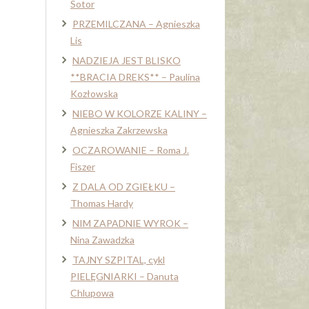
Sotor
PRZEMILCZANA – Agnieszka
Lis
NADZIEJA JEST BLISKO
**BRACIA DREKS** – Paulina
Kozłowska
NIEBO W KOLORZE KALINY –
Agnieszka Zakrzewska
OCZAROWANIE – Roma J.
Fiszer
Z DALA OD ZGIEŁKU –
Thomas Hardy
NIM ZAPADNIE WYROK –
Nina Zawadzka
TAJNY SZPITAL, cykl
PIELĘGNIARKI – Danuta
Chlupowa