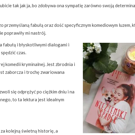
ubicie tak jak ja, bo zdobywa ona sympatię zarówno swoją determina
dzo przemyślaną fabułą oraz dość specyficznym komediowym luzem, k
ie poprawiły mi nastrój.
a fabułą i błyskotliwymi dialogami i
 spędzić czas.
 komedii kryminalnej. Jest zbrodnia i
Jest zaborcza i trochę zwariowana
ozwoli się odprężyć po ciężkim dniu i na
ego, to ta lektura jest idealnym
za kolejną świetną historię, a