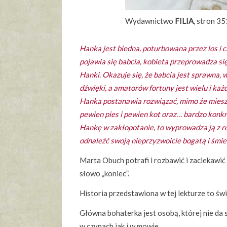
Wydawnictwo
FILIA
, stron 35
Hanka jest biedna, poturbowana przez los i c
pojawia się babcia, kobieta przeprowadza się
Hanki. Okazuje się, że babcia jest sprawna, 
dźwięki, a amatorów fortuny jest wielu i każ
Hanka postanawia rozwiązać, mimo że mieszka
pewien pies i pewien kot oraz… bardzo konk
Hankę w zakłopotanie, to wyprowadza ją z r
odnaleźć swoją nieprzyzwoicie bogatą i śmier
Marta Obuch potrafi i rozbawić i zaciekawić t
słowo „koniec”.
Historia przedstawiona w tej lekturze to św
Główna bohaterka jest osobą, której nie da 
w czynach jak i w mowie.