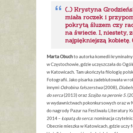
(…) Krystyna Grodzieńs
miała roczek i przypo
pokrytą śluzem czy racz
na świecie. I, niestety
najpiękniejszą kobietę. 
Marta Obuch
to autorka komedii kryminalnyc
w Częstochowie, gdzie uczęszczała do Ogó
w Katowicach. Tam ukończyła filologię polsk
Fotografii. Jako pisarka zadebiutowała w r
innymi
Odrobina fałszerstwa
(2008),
Diabel
do serca
(2013) oraz
Szajba na peronie 5.
(2
w wydawnictwach pokonkursowych oraz w M
do nagrody Pazur na Festiwalu Literatury Kob
2014 –
Łopatą do serca
: nominacja czytelni
Obecnie mieszka w Katowicach, gdzie uczy fo