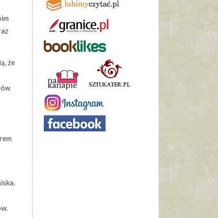
oim
raz
ą, że
erów
arem
iska.
ów.