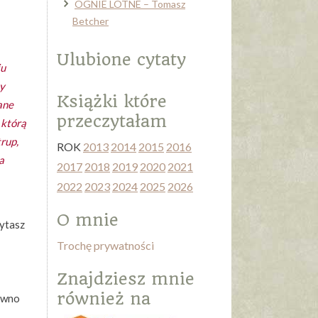
OGNIE LOTNE – Tomasz
Betcher
Ulubione cytaty
iu
ty
Książki które
ane
przeczytałam
 którą
rup,
ROK
2013
2014
2015
2016
a
2017
2018
2019
2020
2021
2022
2023
2024
2025
2026
O mnie
zytasz
Trochę prywatności
Znajdziesz mnie
również na
równo