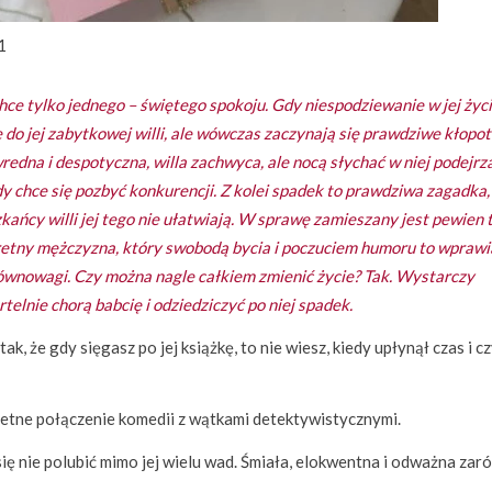
1
hce tylko jednego – świętego spokoju. Gdy niespodziewanie w jej życ
 do jej zabytkowej willi, ale wówczas zaczynają się prawdziwe kłopo
wredna i despotyczna, willa zachwyca, ale nocą słychać w niej podejrz
dy chce się pozbyć konkurencji. Z kolei spadek to prawdziwa zagadka,
ńcy willi jej tego nie ułatwiają. W sprawę zamieszany jest pewien t
retny mężczyzna, który swobodą bycia i poczuciem humoru to wprawi
ównowagi. Czy można nagle całkiem zmienić życie? Tak. Wystarczy
telnie chorą babcię i odziedziczyć po niej spadek.
ak, że gdy sięgasz po jej książkę, to nie wiesz, kiedy upłynął czas i c
ietne połączenie komedii z wątkami detektywistycznymi.
się nie polubić mimo jej wielu wad. Śmiała, elokwentna i odważna za