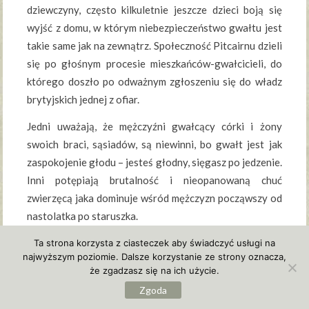
dziewczyny, często kilkuletnie jeszcze dzieci boją się
wyjść z domu, w którym niebezpieczeństwo gwałtu jest
takie same jak na zewnątrz. Społeczność Pitcairnu dzieli
się po głośnym procesie mieszkańców-gwałcicieli, do
którego doszło po odważnym zgłoszeniu się do władz
brytyjskich jednej z ofiar.
Jedni uważają, że mężczyźni gwałcący córki i żony
swoich braci, sąsiadów, są niewinni, bo gwałt jest jak
zaspokojenie głodu – jesteś głodny, sięgasz po jedzenie.
Inni potępiają brutalność i nieopanowaną chuć
zwierzęcą jaka dominuje wśród mężczyzn począwszy od
nastolatka po staruszka.
Książka interesująca, aczkolwiek ciężka w odbiorze dla
Ta strona korzysta z ciasteczek aby świadczyć usługi na
najwyższym poziomie. Dalsze korzystanie ze strony oznacza,
mnie, jako kobiety-czytelnika. Napisana w formie
że zgadzasz się na ich użycie.
reportażu-wywiadu, odkrywa mentalność ludzi
Zgoda
skazanych na siebie. Wielu mieszkańców tej wyspy