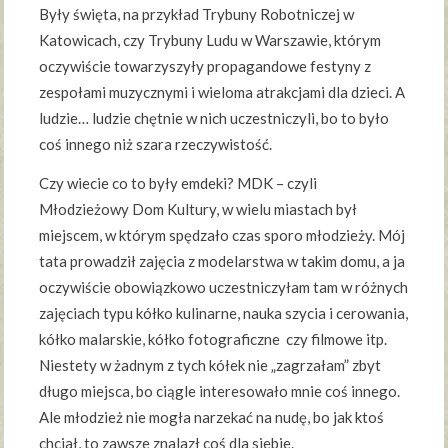
Były święta, na przykład Trybuny Robotniczej w
Katowicach, czy Trybuny Ludu w Warszawie, którym
oczywiście towarzyszyły propagandowe festyny z
zespołami muzycznymi i wieloma atrakcjami dla dzieci. A
ludzie… ludzie chętnie w nich uczestniczyli, bo to było
coś innego niż szara rzeczywistość.
Czy wiecie co to były emdeki? MDK – czyli
Młodzieżowy Dom Kultury, w wielu miastach był
miejscem, w którym spędzało czas sporo młodzieży. Mój
tata prowadził zajęcia z modelarstwa w takim domu, a ja
oczywiście obowiązkowo uczestniczyłam tam w różnych
zajęciach typu kółko kulinarne, nauka szycia i cerowania,
kółko malarskie, kółko fotograficzne czy filmowe itp.
Niestety w żadnym z tych kółek nie „zagrzałam” zbyt
długo miejsca, bo ciągle interesowało mnie coś innego.
Ale młodzież nie mogła narzekać na nudę, bo jak ktoś
chciał, to zawsze znalazł coś dla siebie.