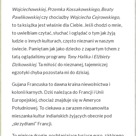
Wojciechowskiej
,
Przemka Kossakowskiego
,
Beaty
Pawlikowskiej
czy chociażby
Wojciecha Cejrowskiego
,
to ta książka jest właśnie dla Ciebie. Jeśli chodzi o mnie,
to uwielbiam czytać, słuchać i oglądać o tym jak żyją
ludzie o innych kulturach, często nieznani w naszym
świecie. Pamiętam jak jako dziecko z zapartym tchem z
tatą oglądaliśmy programy
Tony Halika i Elżbiety
Dzikowskiej
. Ta miłość do nieznanej, tajemniczej
egzotyki chyba pozostała mi do dzisiaj.
Gujana Francuska to dawna kraina niewolnictwa i
kolonii karnych. Dziś należąca do Francji i Unii
Europejskiej, chociaż znajduje się w Ameryce
Południowej. To ciekawa a zarazem niesamowita
mieszanka kultur indiańskich żyjących obecnie pod
„skrzydłami” Francji.
To miejsce drogie, pochłaniające tysiące euro, z którego