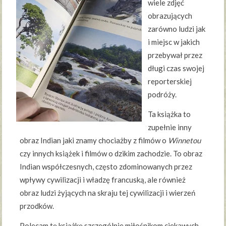
wiele zdjęć
obrazujących
zarówno ludzi jak
i miejsc w jakich
przebywał przez
długi czas swojej
reporterskiej
podróży.
Ta książka to
zupełnie inny
obraz Indian jaki znamy chociażby z filmów o
Winnetou
czy innych książek i filmów o dzikim zachodzie. To obraz
Indian współczesnych, często zdominowanych przez
wpływy cywilizacji i władzę francuską, ale również
obraz ludzi żyjących na skraju tej cywilizacji i wierzeń
przodków.
Polecam tę książkę szczególnie miłośnikom ciekawych