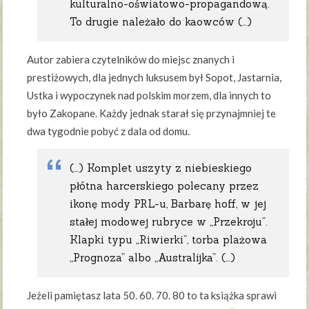
kulturalno-oświatowo-propagandową.
To drugie należało do kaowców (…)
Autor zabiera czytelników do miejsc znanych i
prestiżowych, dla jednych luksusem był Sopot, Jastarnia,
Ustka i wypoczynek nad polskim morzem, dla innych to
było Zakopane. Każdy jednak starał się przynajmniej te
dwa tygodnie pobyć z dala od domu.
(…) Komplet uszyty z niebieskiego
płótna harcerskiego polecany przez
ikonę mody PRL-u, Barbarę hoff, w jej
stałej modowej rubryce w „Przekroju”.
Klapki typu „Riwierki”, torba plażowa
„Prognoza” albo „Australijka”. (…)
Jeżeli pamiętasz lata 50. 60. 70. 80 to ta książka sprawi