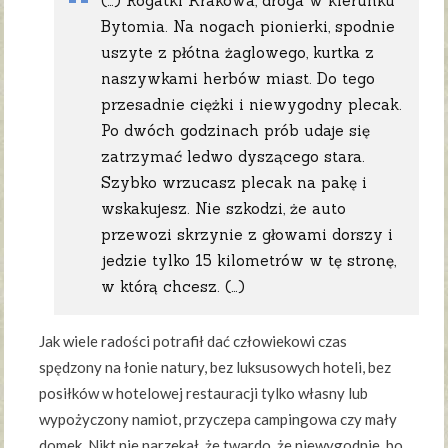
(…) Rogatki Krakowa, droga w kierunku
Bytomia. Na nogach pionierki, spodnie
uszyte z płótna żaglowego, kurtka z
naszywkami herbów miast. Do tego
przesadnie ciężki i niewygodny plecak.
Po dwóch godzinach prób udaje się
zatrzymać ledwo dyszącego stara.
Szybko wrzucasz plecak na pakę i
wskakujesz. Nie szkodzi, że auto
przewozi skrzynie z głowami dorszy i
jedzie tylko 15 kilometrów w tę stronę,
w którą chcesz. (…)
Jak wiele radości potrafił dać człowiekowi czas
spędzony na łonie natury, bez luksusowych hoteli, bez
posiłków w hotelowej restauracji tylko własny lub
wypożyczony namiot, przyczepa campingowa czy mały
domek. Nikt nie narzekał, że twardo, że niewygodnie, bo