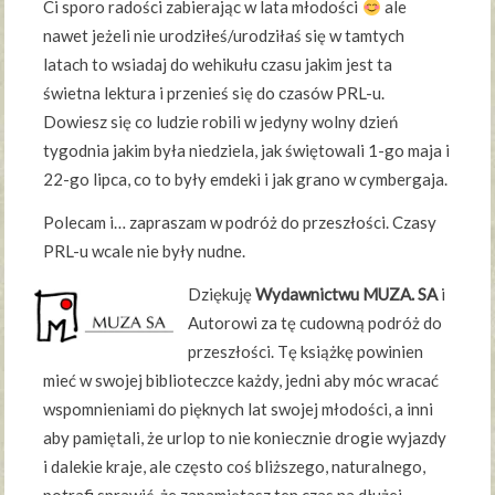
Ci sporo radości zabierając w lata młodości
ale
nawet jeżeli nie urodziłeś/urodziłaś się w tamtych
latach to wsiadaj do wehikułu czasu jakim jest ta
świetna lektura i przenieś się do czasów PRL-u.
Dowiesz się co ludzie robili w jedyny wolny dzień
tygodnia jakim była niedziela, jak świętowali 1-go maja i
22-go lipca, co to były emdeki i jak grano w cymbergaja.
Polecam i… zapraszam w podróż do przeszłości. Czasy
PRL-u wcale nie były nudne.
Dziękuję
Wydawnictwu MUZA. SA
i
Autorowi za tę cudowną podróż do
przeszłości. Tę książkę powinien
mieć w swojej biblioteczce każdy, jedni aby móc wracać
wspomnieniami do pięknych lat swojej młodości, a inni
aby pamiętali, że urlop to nie koniecznie drogie wyjazdy
i dalekie kraje, ale często coś bliższego, naturalnego,