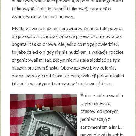
humorystyczna, nieco poważna, zapełniona anegdotami
i filmowymi (Polskiej Kroniki Filmowej) cytatami o
wypoczynku w Polsce Ludowej.
Myślę, że wielu ludziom sprawi przyjemność taki powrót
do przeszłości, chociaż ta nasza przeszłość nie była tak
bogata i tak kolorowa. Ale jedno co mogę powiedzieć,
to jako dziecko nigdy się nie nudziłam, a wakacje rodzice
organizowali mi tak, żebym nie musiała siedzieć na tym
naszym brudnym Śląsku. Obowiązkowo były kolonie,
potem wczasy z rodzicami a resztę wakacji pobyt u babci
i dziadka w małym miasteczku w środkowej Polsce.
Autor zabiera swoich
czytelników do
czasów, do których
jedni wracają z
sentymentem a inni…
nawet nie zdają sobie