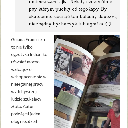
umieszczały jajka. Nękały szczególnie
psy, którym puchły od tego łapy. By
skutecznie usunąć ten bolesny depozyt,
niezbędny był haczyk lub agrafka. (…)
Gujana Francuska
to nie tylko
egzotyka Indian, to
również mocno
walczący o
wzbogacenie się w
nielegalnej pracy
wydobywczej,
ludzie szukający
złota. Autor
poświęcił jeden
długi rozdział