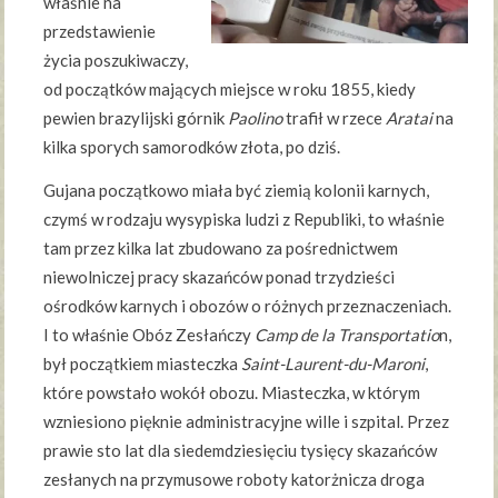
właśnie na
przedstawienie
życia poszukiwaczy,
od początków mających miejsce w roku 1855, kiedy
pewien brazylijski górnik
Paolino
trafił w rzece
Aratai
na
kilka sporych samorodków złota, po dziś.
Gujana początkowo miała być ziemią kolonii karnych,
czymś w rodzaju wysypiska ludzi z Republiki, to właśnie
tam przez kilka lat zbudowano za pośrednictwem
niewolniczej pracy skazańców ponad trzydzieści
ośrodków karnych i obozów o różnych przeznaczeniach.
I to właśnie Obóz Zesłańczy
Camp de la Transportatio
n,
był początkiem miasteczka
Saint-Laurent-du-Maroni
,
które powstało wokół obozu. Miasteczka, w którym
wzniesiono pięknie administracyjne wille i szpital. Przez
prawie sto lat dla siedemdziesięciu tysięcy skazańców
zesłanych na przymusowe roboty katorżnicza droga