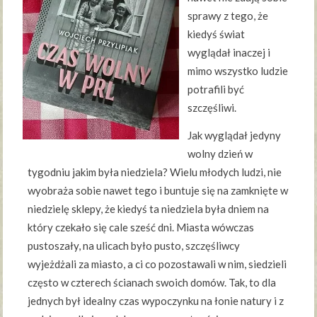
sprawy z tego, że
kiedyś świat
wyglądał inaczej i
mimo wszystko ludzie
potrafili być
szczęśliwi.
Jak wyglądał jedyny
wolny dzień w
tygodniu jakim była niedziela? Wielu młodych ludzi, nie
wyobraża sobie nawet tego i buntuje się na zamknięte w
niedzielę sklepy, że kiedyś ta niedziela była dniem na
który czekało się cale sześć dni. Miasta wówczas
pustoszały, na ulicach było pusto, szczęśliwcy
wyjeżdżali za miasto, a ci co pozostawali w nim, siedzieli
często w czterech ścianach swoich domów. Tak, to dla
jednych był idealny czas wypoczynku na łonie natury i z