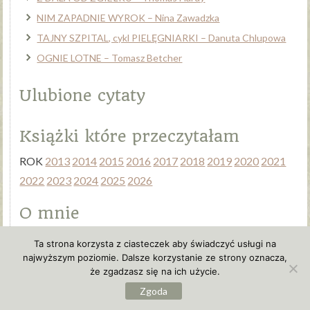
NIM ZAPADNIE WYROK – Nina Zawadzka
TAJNY SZPITAL, cykl PIELĘGNIARKI – Danuta Chlupowa
OGNIE LOTNE – Tomasz Betcher
Ulubione cytaty
Książki które przeczytałam
ROK
2013
2014
2015
2016
2017
2018
2019
2020
2021
2022
2023
2024
2025
2026
O mnie
Trochę prywatności
Ta strona korzysta z ciasteczek aby świadczyć usługi na
najwyższym poziomie. Dalsze korzystanie ze strony oznacza,
Znajdziesz mnie również na
że zgadzasz się na ich użycie.
Zgoda