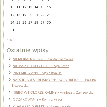
10
11
12
13
14
15
16
17
18
19
20
21
22
23
24
25
26
27
28
29
30
31
« lip
Ostatnie wpisy
NIEMORALNA GRA – Jolanta Kosowska
NIE WSZYSTKO ZŁOTO – Aga Sotor
PRZEMILCZANA – Agnieszka Lis
NADZIEJA JEST BLISKO **BRACIA DREKS** – Paulina
Kozłowska
NIEBO W KOLORZE KALINY – Agnieszka Zakrzewska
OCZAROWANIE – Roma J. Fiszer
Z DALA OD ZGIEŁKU – Thomas Hardy