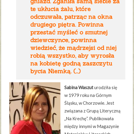
gniazd. Zganiła samą siebie za
te ukłucia żalu, które
odczuwała, patrząc na okna
drugiego piętra. Powinna
przestać myśleć o smutnej
dziewczynce, powinna
wiedzieć, że mądrzejsi od niej
robią wszystko, aby wyrosła
na kobietę godną zaszczytu
bycia Niemką. (…)
Sabina Waszut
urodziła się
w 1979 roku na Górnym
Śląsku, w Chorzowie. Jest
związana z Grupą Literyczną
„Na Krechę”. Publikowała
między innymi w Magazynie
Materiałów Literackich