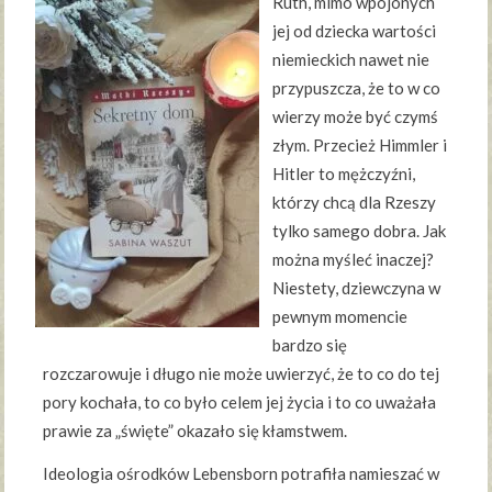
Ruth, mimo wpojonych
jej od dziecka wartości
niemieckich nawet nie
przypuszcza, że to w co
wierzy może być czymś
złym. Przecież Himmler i
Hitler to mężczyźni,
którzy chcą dla Rzeszy
tylko samego dobra. Jak
można myśleć inaczej?
Niestety, dziewczyna w
pewnym momencie
bardzo się
rozczarowuje i długo nie może uwierzyć, że to co do tej
pory kochała, to co było celem jej życia i to co uważała
prawie za „święte” okazało się kłamstwem.
Ideologia ośrodków Lebensborn potrafiła namieszać w