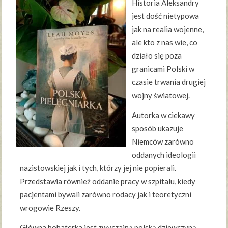
Historia Aleksandry
jest dość nietypowa
jak na realia wojenne,
ale kto z nas wie, co
działo się poza
granicami Polski w
czasie trwania drugiej
wojny światowej.
Autorka w ciekawy
sposób ukazuje
Niemców zarówno
oddanych ideologii
nazistowskiej jak i tych, którzy jej nie popierali.
Przedstawia również oddanie pracy w szpitalu, kiedy
pacjentami bywali zarówno rodacy jak i teoretyczni
wrogowie Rzeszy.
Główna bohaterka jest zwyczajną polską dziewczyną,