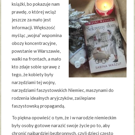
książki, bo pokazuje nam
prawdę, o której wciąż
jeszcze za mało jest
informacji. Większość
myśląc „wojna” wspomina
obozy koncentracyjne,
powstanie w Warszawie,
walki na frontach, a mało
kto zdaje sobie sprawę z
tego, że kobiety były
narzędziami tej wojny,
narzędziami faszystowskich Niemiec, maszynami do
rodzenia idealnych aryjczyków, zaślepiane
faszystowską propagandą.
To piękna opowieść o tym, że i w narodzie niemieckim
były osoby gotowe narazić swoje życie po to, aby
chronić najbardziej bezbronnych, czyli dzieci często