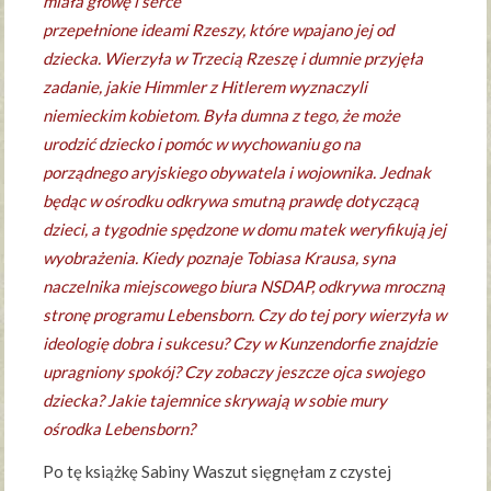
miała głowę i serce
przepełnione ideami Rzeszy, które wpajano jej od
dziecka. Wierzyła w Trzecią Rzeszę i dumnie przyjęła
zadanie, jakie Himmler z Hitlerem wyznaczyli
niemieckim kobietom. Była dumna z tego, że może
urodzić dziecko i pomóc w wychowaniu go na
porządnego aryjskiego obywatela i wojownika. Jednak
będąc w ośrodku odkrywa smutną prawdę dotyczącą
dzieci, a tygodnie spędzone w domu matek weryfikują jej
wyobrażenia. Kiedy poznaje Tobiasa Krausa, syna
naczelnika miejscowego biura NSDAP, odkrywa mroczną
stronę programu Lebensborn. Czy do tej pory wierzyła w
ideologię dobra i sukcesu? Czy w Kunzendorfie znajdzie
upragniony spokój? Czy zobaczy jeszcze ojca swojego
dziecka? Jakie tajemnice skrywają w sobie mury
ośrodka Lebensborn?
Po tę książkę Sabiny Waszut sięgnęłam z czystej