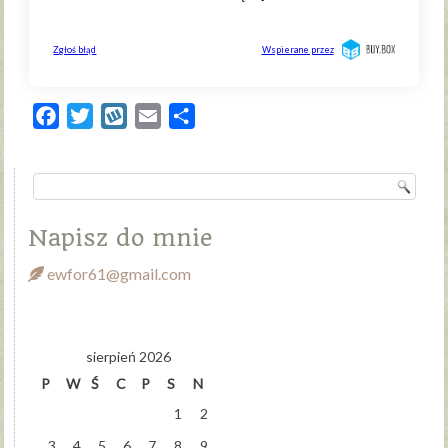
Facebook
Twitter
Wykop
Email
Share
Napisz do mnie
ewfor61@gmail.com
sierpień 2026
P
W
Ś
C
P
S
N
1
2
3
4
5
6
7
8
9