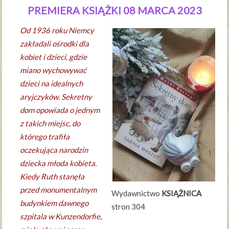
PREMIERA KSIĄŻKI 08 MARCA 2023
Od 1936 roku Niemcy
zakładali ośrodki dla
kobiet i dzieci, gdzie
miano wychowywać
dzieci na idealnych
aryjczyków. Sekretny
dom opowiada o jednym
z takich miejsc, do
którego trafiła
oczekująca narodzin
dziecka młoda kobieta.
Kiedy Ruth stanęła
przed monumentalnym
Wydawnictwo
KSIĄŻNICA
budynkiem dawnego
stron 304
szpitala w Kunzendorfie,