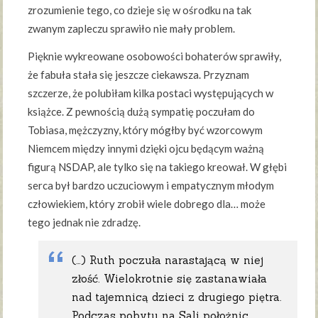
zrozumienie tego, co dzieje się w ośrodku na tak
zwanym zapleczu sprawiło nie mały problem.
Pięknie wykreowane osobowości bohaterów sprawiły,
że fabuła stała się jeszcze ciekawsza. Przyznam
szczerze, że polubiłam kilka postaci występujących w
książce. Z pewnością dużą sympatię poczułam do
Tobiasa, mężczyzny, który mógłby być wzorcowym
Niemcem między innymi dzięki ojcu będącym ważną
figurą NSDAP, ale tylko się na takiego kreował. W głębi
serca był bardzo uczuciowym i empatycznym młodym
człowiekiem, który zrobił wiele dobrego dla… może
tego jednak nie zdradzę.
(…) Ruth poczuła narastającą w niej
złość. Wielokrotnie się zastanawiała
nad tajemnicą dzieci z drugiego piętra.
Podczas pobytu na Sali położnic