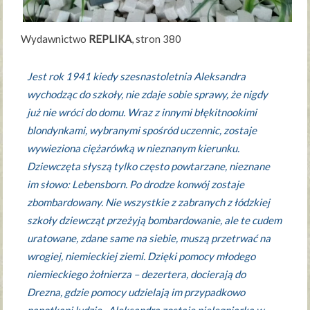
Wydawnictwo
REPLIKA
, stron 380
Jest rok 1941 kiedy szesnastoletnia Aleksandra
wychodząc do szkoły, nie zdaje sobie sprawy, że nigdy
już nie wróci do domu. Wraz z innymi błękitnookimi
blondynkami, wybranymi spośród uczennic, zostaje
wywieziona ciężarówką w nieznanym kierunku.
Dziewczęta słyszą tylko często powtarzane, nieznane
im słowo: Lebensborn. Po drodze konwój zostaje
zbombardowany. Nie wszystkie z zabranych z łódzkiej
szkoły dziewcząt przeżyją bombardowanie, ale te cudem
uratowane, zdane same na siebie, muszą przetrwać na
wrogiej, niemieckiej ziemi. Dzięki pomocy młodego
niemieckiego żołnierza – dezertera, docierają do
Drezna, gdzie pomocy udzielają im przypadkowo
napotkani ludzie. Aleksandra zostaje pielęgniarką w