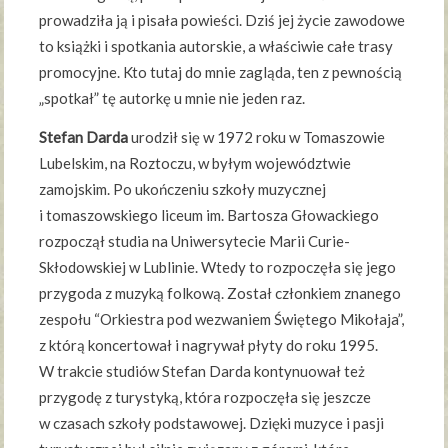
prowadziła ją i pisała powieści. Dziś jej życie zawodowe
to książki i spotkania autorskie, a właściwie całe trasy
promocyjne. Kto tutaj do mnie zagląda, ten z pewnością
„spotkał” tę autorkę u mnie nie jeden raz.
Stefan Darda
urodził się w 1972 roku w Tomaszowie
Lubelskim, na Roztoczu, w byłym województwie
zamojskim. Po ukończeniu szkoły muzycznej
i tomaszowskiego liceum im. Bartosza Głowackiego
rozpoczął studia na Uniwersytecie Marii Curie-
Skłodowskiej w Lublinie. Wtedy to rozpoczęła się jego
przygoda z muzyką folkową. Został członkiem znanego
zespołu “Orkiestra pod wezwaniem Świętego Mikołaja”,
z którą koncertował i nagrywał płyty do roku 1995.
W trakcie studiów Stefan Darda kontynuował też
przygodę z turystyką, która rozpoczęła się jeszcze
w czasach szkoły podstawowej. Dzięki muzyce i pasji