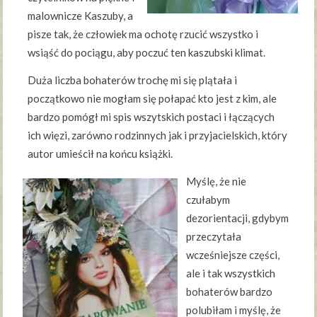
malownicze Kaszuby, a
pisze tak, że człowiek ma ochotę rzucić wszystko i
wsiąść do pociągu, aby poczuć ten kaszubski klimat.
Duża liczba bohaterów trochę mi się plątała i
początkowo nie mogłam się połapać kto jest z kim, ale
bardzo pomógł mi spis wszytskich postaci i łączących
ich więzi, zarówno rodzinnych jak i przyjacielskich, który
autor umieścił na końcu książki.
Myślę, że nie
czułabym
dezorientacji, gdybym
przeczytała
wcześniejsze części,
ale i tak wszystkich
bohaterów bardzo
polubiłam i myślę, że