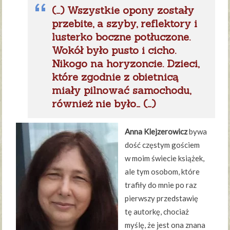
(…) Wszystkie opony zostały
przebite, a szyby, reflektory i
lusterko boczne potłuczone.
Wokół było pusto i cicho.
Nikogo na horyzoncie. Dzieci,
które zgodnie z obietnicą
miały pilnować samochodu,
również nie było… (…)
Anna Klejzerowicz
bywa
dość częstym gościem
w moim świecie książek,
ale tym osobom, które
trafiły do mnie po raz
pierwszy przedstawię
tę autorkę, chociaż
myślę, że jest ona znana