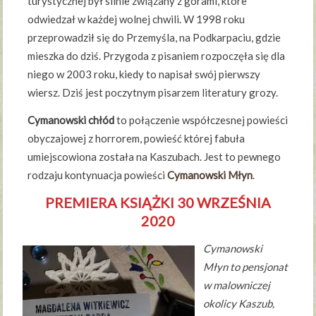
turystycznej był silnie związany z górami, które
odwiedzał w każdej wolnej chwili. W 1998 roku
przeprowadził się do Przemyśla, na Podkarpaciu, gdzie
mieszka do dziś. Przygoda z pisaniem rozpoczęła się dla
niego w 2003 roku, kiedy to napisał swój pierwszy
wiersz. Dziś jest poczytnym pisarzem literatury grozy.
Cymanowski chłód
to połączenie współczesnej powieści
obyczajowej z horrorem, powieść której fabuła
umiejscowiona została na Kaszubach. Jest to pewnego
rodzaju kontynuacja powieści
Cymanowski Młyn
.
PREMIERA KSIĄŻKI 30 WRZEŚNIA
2020
Cymanowski
Młyn to pensjonat
w malowniczej
okolicy Kaszub,