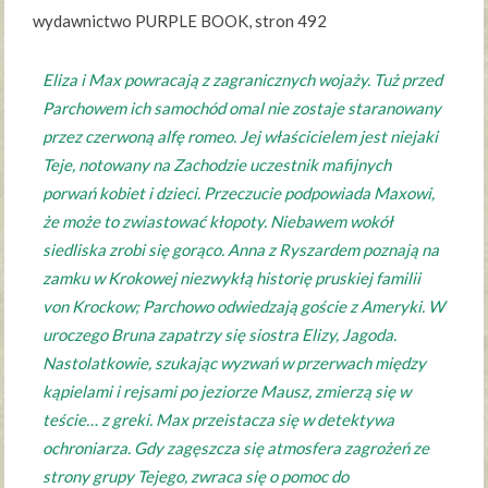
wydawnictwo PURPLE BOOK, stron 492
Eliza i Max powracają z zagranicznych wojaży. Tuż przed
Parchowem ich samochód omal nie zostaje staranowany
przez czerwoną alfę romeo. Jej właścicielem jest niejaki
Teje, notowany na Zachodzie uczestnik mafijnych
porwań kobiet i dzieci. Przeczucie podpowiada Maxowi,
że może to zwiastować kłopoty. Niebawem wokół
siedliska zrobi się gorąco. Anna z Ryszardem poznają na
zamku w Krokowej niezwykłą historię pruskiej familii
von Krockow; Parchowo odwiedzają goście z Ameryki. W
uroczego Bruna zapatrzy się siostra Elizy, Jagoda.
Nastolatkowie, szukając wyzwań w przerwach między
kąpielami i rejsami po jeziorze Mausz, zmierzą się w
teście… z greki. Max przeistacza się w detektywa
ochroniarza. Gdy zagęszcza się atmosfera zagrożeń ze
strony grupy Tejego, zwraca się o pomoc do