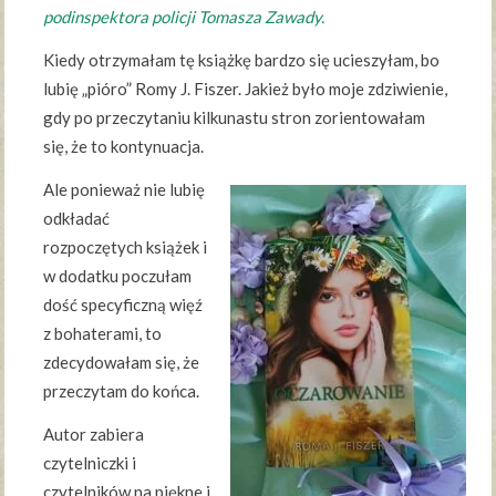
podinspektora policji Tomasza Zawady.
Kiedy otrzymałam tę książkę bardzo się ucieszyłam, bo
lubię „pióro” Romy J. Fiszer. Jakież było moje zdziwienie,
gdy po przeczytaniu kilkunastu stron zorientowałam
się, że to kontynuacja.
Ale ponieważ nie lubię
odkładać
rozpoczętych książek i
w dodatku poczułam
dość specyficzną więź
z bohaterami, to
zdecydowałam się, że
przeczytam do końca.
Autor zabiera
czytelniczki i
czytelników na piękne i