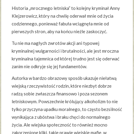
Historia „mrocznego letniska” to kolejny kryminał Anny
Klejzerowicz, który na chwilę oderwał mnie od życia
codziennego, ponieważ fabuła wciągnęła mnie od
pierwszych stron, aby na końcu nieźle zaskoczyć.
Tu nie ma nagłych zwrotów akcji ani typowej
kryminalnej wulgarności i brutalności, ale jest mroczna
kryminalna tajemnica od której trudno jest się oderwać
zanim nie odkryje się jej fundamentów.
Autorka w bardzo obrazowy sposób ukazuje niełatwą
wiejską rzeczywistość rodzin, które niezbyt dobrze
radzą sobie zwłaszcza finansowo i poza sezonem
letniskowym. Powszechnie królujący alkoholizm to nie
tylko przyczyna upadku moralnego, to często bezsilność
wynikająca z ubóstwa i braku chęci do normalnego
życia. Ale wiejska społeczność to również mocno
zakorzenione kliki, takie prawie wiejskie mafie, w