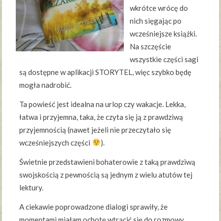
wkrótce wrócę do
nich sięgając po
wcześniejsze książki.
Na szczęście
wszystkie części sagi
są dostępne w aplikacji STORYTEL, więc szybko będę
mogła nadrobić.
Ta powieść jest idealna na urlop czy wakacje. Lekka,
łatwa i przyjemna, taka, że czyta się ją z prawdziwą
przyjemnością (nawet jeżeli nie przeczytało się
wcześniejszych części
).
Świetnie przedstawieni bohaterowie z taką prawdziwą
swojskością z pewnością są jednym z wielu atutów tej
lektury.
A ciekawie poprowadzone dialogi sprawiły, że
momentami miałam ochotę wtrącić się do rozmowy.