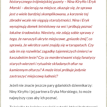
historycznego trójmiejskiej gazety – Nina Kiryłło i Eryk
Morski – docierają na miejsce, okazuje się, że sprawa
jest o wiele bardziej skomplikowana, a korzenie tej
zbrodni wcale nie sięgają starożytności. Nina i Eryk
wynajmują domek letniskowy na wsi i próbują poznać
lokalne środowisko. Niestety, nie zdają sobie sprawy z
tego, że naruszyli ukryte miejscowe „gniazdo żmij”, co
sprawia, że wkrótce sami znajdą się w tarapatach. Czy
uda im się rozwikłać zagadkę tajemniczych śmierci w
kaszubskim lesie? Czy za morderstwami stoją fanatycy
starych wierzeń i rytualnie składanych ofiar na
kamiennym ołtarzu? A może ktoś próbuje jedynie
zastraszyć miejscową ludność?
Jeżeli nie znacie jeszcze pary gdańskich dziennikarzy:
Niny Kiryłło i jej partnera Eryka Morskiego, to może
najwyższy czas aby ich poznać.