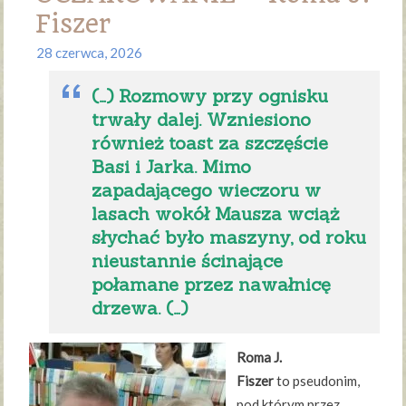
Fiszer
28 czerwca, 2026
(…) Rozmowy przy ognisku
trwały dalej. Wzniesiono
również toast za szczęście
Basi i Jarka. Mimo
zapadającego wieczoru w
lasach wokół Mausza wciąż
słychać było maszyny, od roku
nieustannie ścinające
połamane przez nawałnicę
drzewa. (…)
Roma J.
Fiszer
to pseudonim,
pod którym przez