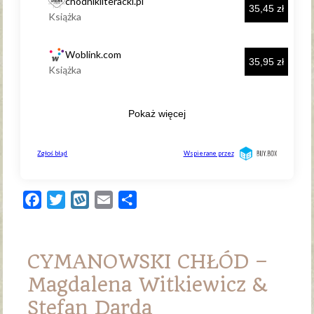
Facebook
Twitter
Wykop
Email
Share
CYMANOWSKI CHŁÓD –
Magdalena Witkiewicz &
Stefan Darda