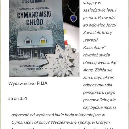
stojący w
sąsiedztwie lasu i
jeziora. Prowadzi
go wdowiec Jerzy
Zawiślak, który
„zaraził
Kaszubami”
również swoją
obecną wybrankę
Annę. Zbliża się
zima, czyli okres
Wydawnictwo
FILIA
odpoczynku dla
pensjonatu i jego
stron 351
pracowników, ale
czy będzie można
odpocząć od wydarzeń jakie będą miały miejsce w
Cymanach i okolicy? Wyczekiwany spokój, w którym