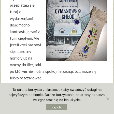
przeplatają się
tutaj z
wydarzeniami
dość mocno
kontrastującymi z
tymi ciepłymi. Ale
jeżeli ktoś nastawi
się na mocny
horror, lub na
mocny thriller, taki
po którym nie można spokojnie zasnąć to… może się
lekko rozczarować.
Wydaje mi się, że więcej jest w tej książce obyczaju,
Ta strona korzysta z ciasteczek aby świadczyć usługi na
nawet takiego z domieszką kryminału, czy ogólnie rzecz
najwyższym poziomie. Dalsze korzystanie ze strony oznacza,
że zgadzasz się na ich użycie.
biorąc sensacji niż mocnego horroru. Chociaż wątki
Zgoda
dotyczące zjawisk pozazmysłowych mogą niejednemu