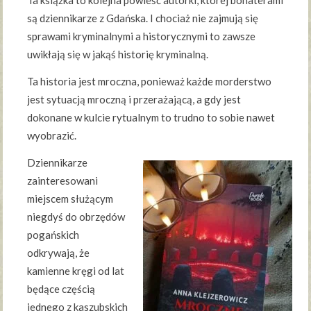
Ta książka to kolejna powieść autorki, której bohaterami
są dziennikarze z Gdańska. I chociaż nie zajmują się
sprawami kryminalnymi a historycznymi to zawsze
uwikłają się w jakąś historię kryminalną.
Ta historia jest mroczna, ponieważ każde morderstwo
jest sytuacją mroczną i przerażającą, a gdy jest
dokonane w kulcie rytualnym to trudno to sobie nawet
wyobrazić.
Dziennikarze
zainteresowani
miejscem służącym
niegdyś do obrzędów
pogańskich
odkrywają, że
kamienne kręgi od lat
będące częścią
jednego z kaszubskich