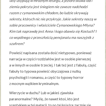
lasy usypiają w mroźnym letargu, a jezioro skuwa lód i
ziemia pokryta jest śniegiem nie zawsze nadchodzi
razem z cymanowskim chłodem, bo ludzie skrywają
sekrety, których nic nie przykryje. Jakie sekrety noszą w
sobie pracownicy i właściciele Cymanowskiego Młyna?
Kim tak naprawdę jest Anna i kogo obawia się Kostuch? I
co wspólnego z przeszłością pensjonatu ma naszyjnik z
szafirem?
Powieść napisana została dość nietypowo, ponieważ
narracja w części rozdziałów jest w osobie pierwszej
a w innych w osobie trzeciej. I tak też jest z fabułą, część
fabuły to typowa powieść obyczajowa z nutką
psychologii i romansu, a część to typowy horror
z mocnym wątkiem kryminalnym.
Wierzycie w duchu? Lub w jakieś zjawiska
paranormalne? Myślę, że nawet ktoś, kto jest
sceptykiem w tej materii, to po tej książce zacznie się