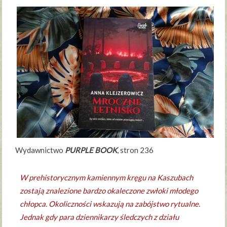
Wydawnictwo
PURPLE BOOK
, stron 236
W prehistorycznym kamiennym kręgu na Kaszubach
zostają znalezione bardzo okaleczone zwłoki młodego
chłopca. Okoliczności wskazują na zabójstwo rytualne.
Jednak gdy para dziennikarzy śledczych z działu