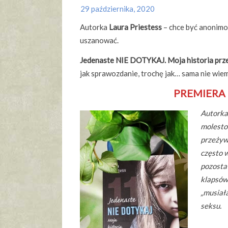
29 października, 2020
Autorka
Laura Priestess
– chce być anonimo
uszanować.
Jedenaste NIE DOTYKAJ. Moja historia pr
jak sprawozdanie, trochę jak… sama nie wiem
PREMIERA 
Autorka
molesto
przeżywa
często w
pozostał
klapsów 
„musiał
seksu.