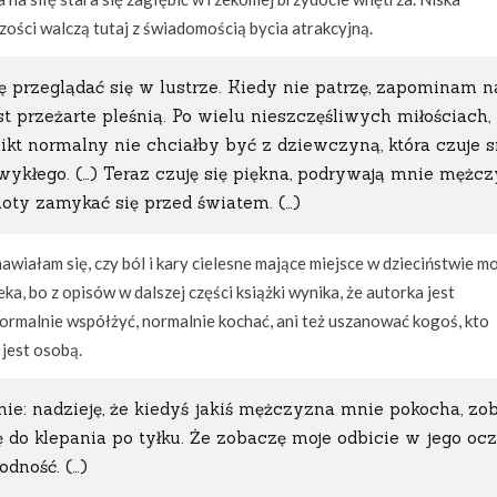
ości walczą tutaj z świadomością bycia atrakcyjną.
ię przeglądać się w lustrze. Kiedy nie patrzę, zapominam n
st przeżarte pleśnią. Po wielu nieszczęśliwych miłościach,
ikt normalny nie chciałby być z dziewczyną, która czuje s
wykłego. (…) Teraz czuję się piękna, podrywają mnie mężcz
hoty zamykać się przed światem. (…)
nawiałam się, czy ból i kary cielesne mające miejsce w dzieciństwie m
, bo z opisów w dalszej części książki wynika, że autorka jest
normalnie współżyć, normalnie kochać, ani też uszanować kogoś, kto
 jest osobą.
nie: nadzieję, że kiedyś jakiś mężczyzna mnie pokocha, zo
 do klepania po tyłku. Że zobaczę moje odbicie w jego ocz
dność. (…)