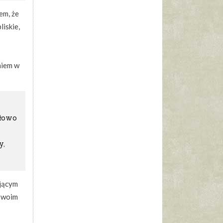
em, że
liskie,
niem w
słowo
y,
ającym
 swoim