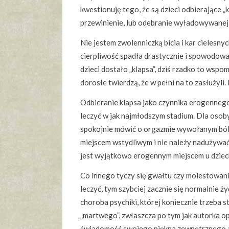
kwestionuję tego, że są dzieci odbierające „k
przewinienie, lub odebranie wyładowywanej 
Nie jestem zwolenniczką bicia i kar cielesny
cierpliwość spadła drastycznie i spowodowa
dzieci dostało „klapsa”, dziś rzadko to wspom
dorosłe twierdzą, że w pełni na to zasłużyli.
Odbieranie klapsa jako czynnika erogennego
leczyć w jak najmłodszym stadium. Dla osoby
spokojnie mówić o orgazmie wywołanym bólem 
miejscem wstydliwym i nie należy nadużywać p
jest wyjątkowo erogennym miejscem u dziecka
Co innego tyczy się gwałtu czy molestowania,
leczyć, tym szybciej zacznie się normalnie ż
choroba psychiki, której koniecznie trzeba s
„martwego”, zwłaszcza po tym jak autorka op
świadomość swojego piękna zewnętrznego a n