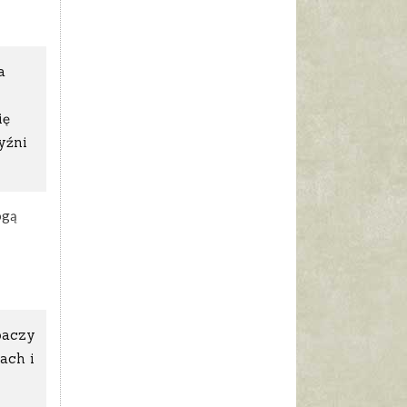
a
ię
yźni
ogą
baczy
ach i