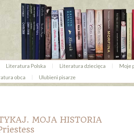
Literatura Polska
Literatura dziecięca
Moje 
ratura obca
Ulubieni pisarze
TYKAJ. MOJA HISTORIA
riestess