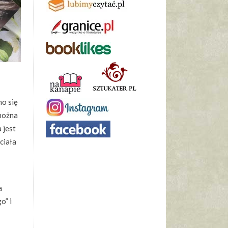
no się
 można
 jest
ciała
a
o” i