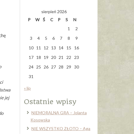
sierpień 2026
P
W
Ś
C
P
S
N
1
2
chę
3
4
5
6
7
8
9
10
11
12
13
14
15
16
17
18
19
20
21
22
23
o
24
25
26
27
28
29
30
31
ci
« lip
iństwa
e jej
Ostatnie wpisy
NIEMORALNA GRA – Jolanta
do
Kosowska
NIE WSZYSTKO ZŁOTO – Aga