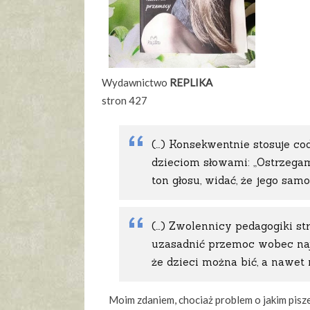
Wydawnictwo
REPLIKA
stron 427
(…) Konsekwentnie stosuje codz
dzieciom słowami: „Ostrzegam 
ton głosu, widać, że jego samo
(…) Zwolennicy pedagogiki str
uzasadnić przemoc wobec naj
że dzieci można bić, a nawet n
Moim zdaniem, chociaż problem o jakim pisze