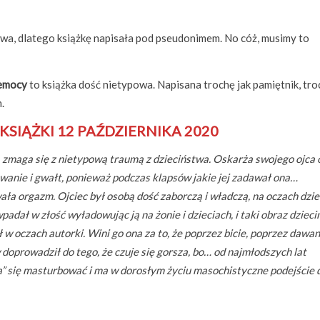
wa, dlatego książkę napisała pod pseudonimem. No cóż, musimy to
zemocy
to książka dość nietypowa. Napisana trochę jak pamiętnik, tro
.
KSIĄŻKI 12 PAŹDZIERNIKA 2020
 zmaga się z nietypową traumą z dzieciństwa. Oskarża swojego ojca 
wanie i gwałt, ponieważ podczas klapsów jakie jej zadawał ona…
ła orgazm. Ojciec był osobą dość zaborczą i władczą, na oczach dzie
padał w złość wyładowując ją na żonie i dzieciach, i taki obraz dziec
 w oczach autorki. Wini go ona za to, że poprzez bicie, poprzez dawani
doprowadził do tego, że czuje się gorsza, bo… od najmłodszych lat
a” się masturbować i ma w dorosłym życiu masochistyczne podejście 