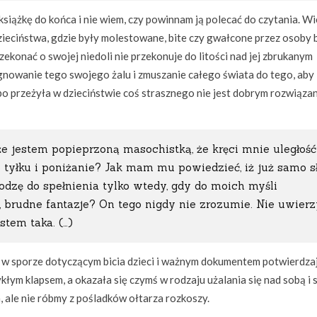
siążkę do końca i nie wiem, czy powinnam ją polecać do czytania. Wi
zieciństwa, gdzie były molestowane, bite czy gwałcone przez osoby b
rzekonać o swojej niedoli nie przekonuje do litości nad jej zbrukanym
ęgnowanie tego swojego żalu i zmuszanie całego świata do tego, aby
ł, bo przeżyła w dzieciństwie coś strasznego nie jest dobrym rozwiąza
e jestem popieprzoną masochistką, że kręci mnie uległość
tyłku i poniżanie? Jak mam mu powiedzieć, iż już samo 
odzę do spełnienia tylko wtedy, gdy do moich myśli
rudne fantazje? On tego nigdy nie zrozumie. Nie uwierz
estem taka. (…)
m w sporze dotyczącym bicia dzieci i ważnym dokumentem potwierdz
kłym klapsem, a okazała się czymś w rodzaju użalania się nad sobą i
, ale nie róbmy z pośladków ołtarza rozkoszy.