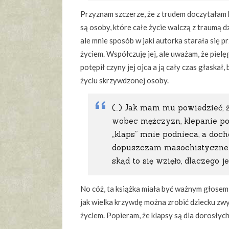
Przyznam szczerze, że z trudem doczytałam k
są osoby, które całe życie walczą z traumą d
ale mnie sposób w jaki autorka starała się p
życiem. Współczuję jej, ale uważam, że piel
potępił czyny jej ojca a ją cały czas głaska
życiu skrzywdzonej osoby.
(…) Jak mam mu powiedzieć, ż
wobec mężczyzn, klepanie po 
„klaps” mnie podnieca, a doch
dopuszczam masochistyczne, b
skąd to się wzięło, dlaczego j
No cóż, ta książka miała być ważnym głose
jak wielka krzywdę można zrobić dziecku zwy
życiem. Popieram, że klapsy są dla dorosłych