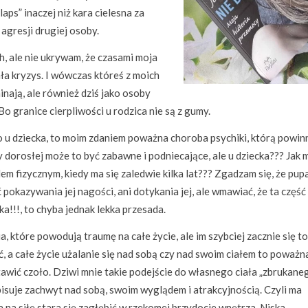
laps” inaczej niż kara cielesna za
agresji drugiej osoby.
ch, ale nie ukrywam, że czasami moja
ła kryzys. I wówczas któreś z moich
inają, ale również dziś jako osoby
 Bo granice cierpliwości u rodzica nie są z gumy.
 u dziecka, to moim zdaniem poważna choroba psychiki, którą powin
 dorosłej może to być zabawne i podniecające, ale u dziecka??? Jak
fizycznym, kiedy ma się zaledwie kilka lat??? Zgadzam się, że pupa
okazywania jej nagości, ani dotykania jej, ale wmawiać, że ta część 
!!!, to chyba jednak lekka przesada.
 które powodują traumę na całe życie, ale im szybciej zacznie się to
yć, a całe życie użalanie się nad sobą czy nad swoim ciałem to poważn
tawić czoło. Dziwi mnie takie podejście do własnego ciała „zbrukaneg
isuje zachwyt nad sobą, swoim wyglądem i atrakcyjnością. Czyli ma
a siłę stara się zagłębić w rzekomej brzydocie wnętrza. Niska