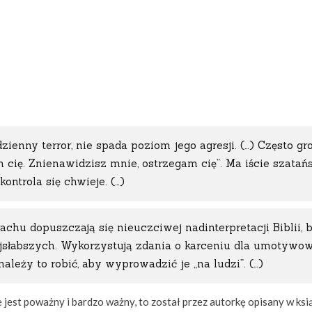
ienny terror, nie spada poziom jego agresji. (…) Często gr
cię. Znienawidzisz mnie, ostrzegam cię”. Ma iście szatań
kontrola się chwieje. (…)
achu dopuszczają się nieuczciwej nadinterpretacji Biblii, 
słabszych. Wykorzystują zdania o karceniu dla umotywow
ależy to robić, aby wyprowadzić je „na ludzi”. (…)
 jest poważny i bardzo ważny, to został przez autorkę opisany w ksi