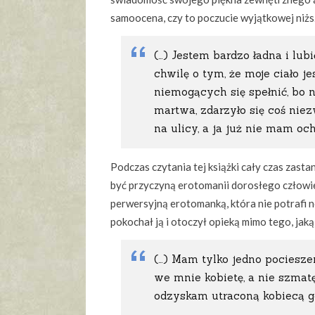
samoocena, czy to poczucie wyjątkowej niższ
(…) Jestem bardzo ładna i lub
chwilę o tym, że moje ciało je
niemogących się spełnić, bo n
martwa, zdarzyło się coś niez
na ulicy, a ja już nie mam oc
Podczas czytania tej książki cały czas zasta
być przyczyną erotomanii dorosłego człowieka
perwersyjną erotomanką, która nie potrafi 
pokochał ją i otoczył opieką mimo tego, jaką
(…) Mam tylko jedno pociesze
we mnie kobietę, a nie szmatę
odzyskam utraconą kobiecą go