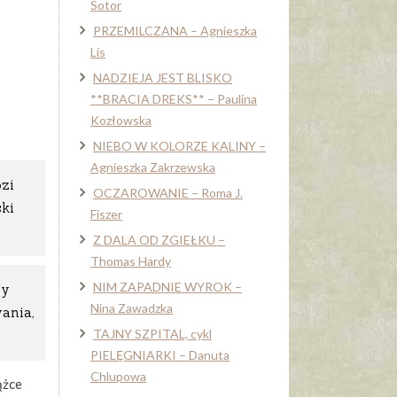
Sotor
PRZEMILCZANA – Agnieszka
Lis
NADZIEJA JEST BLISKO
**BRACIA DREKS** – Paulina
Kozłowska
NIEBO W KOLORZE KALINY –
Agnieszka Zakrzewska
ozi
OCZAROWANIE – Roma J.
ski
Fiszer
Z DALA OD ZGIEŁKU –
Thomas Hardy
NIM ZAPADNIE WYROK –
by
Nina Zawadzka
ania,
TAJNY SZPITAL, cykl
PIELĘGNIARKI – Danuta
Chlupowa
ążce