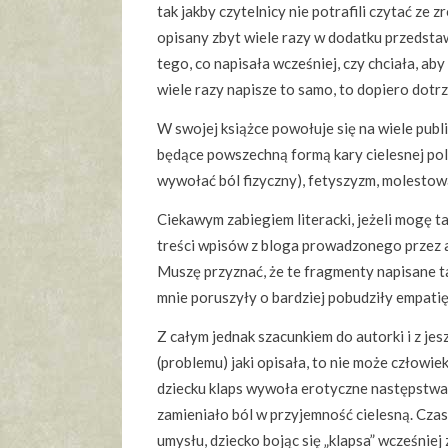
tak jakby czytelnicy nie potrafili czytać ze
opisany zbyt wiele razy w dodatku przedstaw
tego, co napisała wcześniej, czy chciała, aby
wiele razy napisze to samo, to dopiero dotrz
W swojej książce powołuje się na wiele publ
będące powszechną formą kary cielesnej pole
wywołać ból fizyczny), fetyszyzm, molestowan
Ciekawym zabiegiem literacki, jeżeli mogę t
treści wpisów z bloga prowadzonego przez a
Muszę przyznać, że te fragmenty napisane ta
mnie poruszyły o bardziej pobudziły empatię
Z całym jednak szacunkiem do autorki i z j
(problemu) jaki opisała, to nie może człowie
dziecku klaps wywoła erotyczne następstwa 
zamieniało ból w przyjemność cielesną. Czas
umysłu, dziecko bojąc się „klapsa” wcześniej