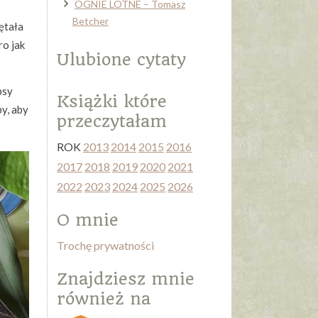
OGNIE LOTNE – Tomasz
Betcher
ętała
ro jak
Ulubione cytaty
psy
Książki które
y, aby
przeczytałam
ROK
2013
2014
2015
2016
2017
2018
2019
2020
2021
2022
2023
2024
2025
2026
O mnie
Trochę prywatności
Znajdziesz mnie
również na