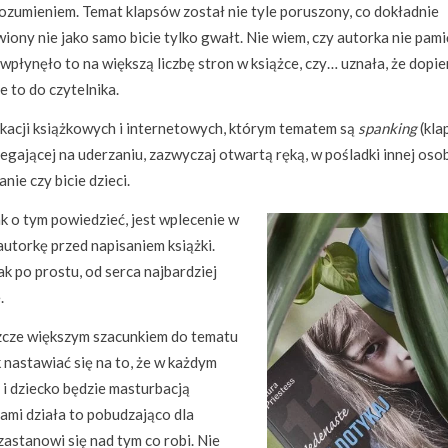
 zrozumieniem. Temat klapsów został nie tyle poruszony, co dokładnie
iony nie jako samo bicie tylko gwałt. Nie wiem, czy autorka nie pami
 wpłynęło to na większą liczbę stron w książce, czy… uznała, że dopie
e to do czytelnika.
ikacji książkowych i internetowych, którym tematem są
spanking
(kla
gającej na uderzaniu, zazwyczaj otwartą ręką, w pośladki innej osob
ie czy bicie dzieci.
ak o tym powiedzieć, jest wplecenie w
utorkę przed napisaniem książki.
k po prostu, od serca najbardziej
.
eszcze większym szacunkiem do tematu
k nastawiać się na to, że w każdym
i dziecko będzie masturbacją
ami działa to pobudzająco dla
 zastanowi się nad tym co robi. Nie