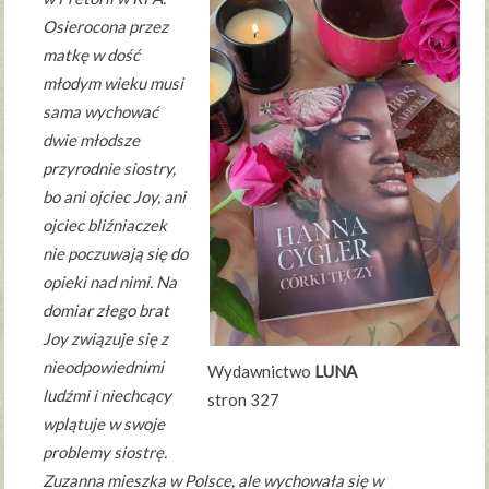
Osierocona przez
matkę w dość
młodym wieku musi
sama wychować
dwie młodsze
przyrodnie siostry,
bo ani ojciec Joy, ani
ojciec bliźniaczek
nie poczuwają się do
opieki nad nimi. Na
domiar złego brat
Joy związuje się z
nieodpowiednimi
Wydawnictwo
LUNA
ludźmi i niechcący
stron 327
wplątuje w swoje
problemy siostrę.
Zuzanna mieszka w Polsce, ale wychowała się w