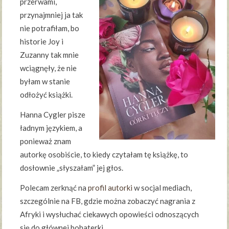
przerwami,
przynajmniej ja tak
nie potrafiłam, bo
historie Joy i
Zuzanny tak mnie
wciągnęły, że nie
byłam w stanie
odłożyć książki.
Hanna Cygler pisze
ładnym językiem, a
ponieważ znam
autorkę osobiście, to kiedy czytałam tę książkę, to
dosłownie „słyszałam” jej głos.
Polecam zerknąć na
profil autorki
w socjal mediach,
szczególnie na FB, gdzie można zobaczyć nagrania z
Afryki i wysłuchać ciekawych opowieści odnoszących
się do głównej bohaterki.