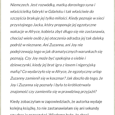
Niemczech. Jest rozwódką, matką dorosłego syna i
właścicielką fabryki w Gdańsku i tak właściwie do
szczęścia brakuje jej tylko miłości. Kiedy poznaje w sieci
przystojnego Jacka, który proponuje jej egzotyczne
wakacje w Afryce, kobieta zbyt długo się nie zastanawia,
chociaż wiele osób z jej otoczenia odradza jej tak daleką
podróż w nieznane. Ani Zuzanna, ani Joy nie
podejrzewają tego w jak dramatycznych warunkach się
poznają. Czy Joy może być spokojna o siebie i
dziewczynki, kiedy jej brat igra z losem i nigeryjską
mafią? Co wydarzyło się w Afryce, że egzotyczny urlop
Zuzanny zamienił się w koszmar? Jak doszło do tego, że
Joy i Zuzanna się poznały i była to krótkotrwała
znajomość czy zamieniła się w prawdziwą przyjaźń?
Kiedy zobaczyłam w zapowiedziach, że autorka wydaje
kolejną książkę, to nie zastanawiałam się ani sekundy
czy chcę ją przeczytać. Wiadomo było, że chcę!