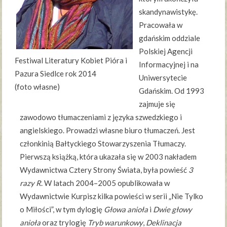
skandynawistykę.
Pracowała w
gdańskim oddziale
Polskiej Agencji
Festiwal Literatury Kobiet Pióra i
Informacyjnej i na
Pazura Siedlce rok 2014
Uniwersytecie
(foto własne)
Gdańskim. Od 1993
zajmuje się
zawodowo tłumaczeniami z języka szwedzkiego i
angielskiego. Prowadzi własne biuro tłumaczeń. Jest
członkinią Bałtyckiego Stowarzyszenia Tłumaczy.
Pierwszą książką, która ukazała się w 2003 nakładem
Wydawnictwa Cztery Strony Świata, była powieść
3
razy R
. W latach 2004–2005 opublikowała w
Wydawnictwie Kurpisz kilka powieści w serii „Nie Tylko
o Miłości”, w tym dylogię
Głowa anioła
i
Dwie głowy
anioła
oraz trylogię
Tryb warunkowy
,
Deklinacja