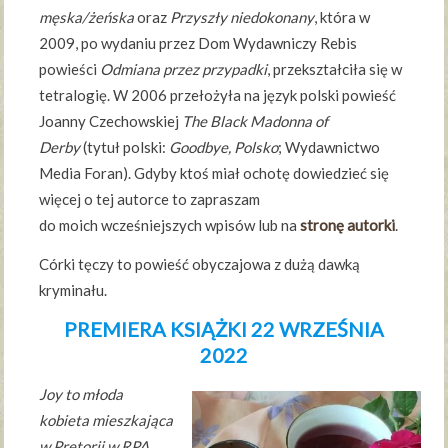
męska/żeńska
oraz
Przyszły niedokonany
, która w
2009, po wydaniu przez Dom Wydawniczy Rebis
powieści
Odmiana przez przypadki
, przekształciła się w
tetralogię. W 2006 przełożyła na język polski powieść
Joanny Czechowskiej
The Black Madonna of
Derby
(tytuł polski:
Goodbye, Polsko
; Wydawnictwo
Media Foran). Gdyby ktoś miał ochotę dowiedzieć się
więcej o tej autorce to zapraszam
do moich wcześniejszych wpisów lub na
stronę autorki
.
Córki tęczy to powieść obyczajowa z dużą dawką
kryminału.
PREMIERA KSIĄŻKI 22 WRZEŚNIA
2022
Joy to młoda
kobieta mieszkająca
w Pretorii w RPA.