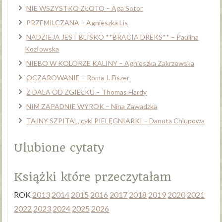
NIE WSZYSTKO ZŁOTO – Aga Sotor
PRZEMILCZANA – Agnieszka Lis
NADZIEJA JEST BLISKO **BRACIA DREKS** – Paulina
Kozłowska
NIEBO W KOLORZE KALINY – Agnieszka Zakrzewska
OCZAROWANIE – Roma J. Fiszer
Z DALA OD ZGIEŁKU – Thomas Hardy
NIM ZAPADNIE WYROK – Nina Zawadzka
TAJNY SZPITAL, cykl PIELĘGNIARKI – Danuta Chlupowa
Ulubione cytaty
Książki które przeczytałam
ROK
2013
2014
2015
2016
2017
2018
2019
2020
2021
2022
2023
2024
2025
2026