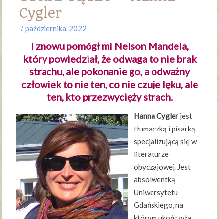
Cygler
7 października, 2022
I znowu pomógł mi Nelson Mandela,
który powiedział, że odwaga to nie brak
strachu, ale pokonanie go, a odważny
człowiek to nie ten, co nie czuje lęku, ale
ten, kto przezwycięży strach.
Hanna Cygler
jest
tłumaczką i pisarką
specjalizującą się w
literaturze
obyczajowej. Jest
absolwentką
Uniwersytetu
Gdańskiego, na
którym ukończyła