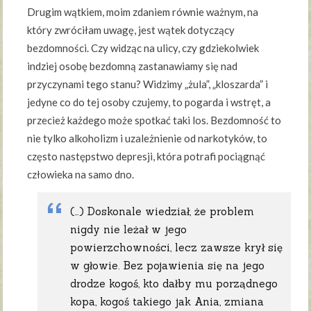
Drugim wątkiem, moim zdaniem równie ważnym, na
który zwróciłam uwagę, jest wątek dotyczący
bezdomności. Czy widząc na ulicy, czy gdziekolwiek
indziej osobę bezdomną zastanawiamy się nad
przyczynami tego stanu? Widzimy „żula”, „kloszarda” i
jedyne co do tej osoby czujemy, to pogarda i wstręt, a
przecież każdego może spotkać taki los. Bezdomność to
nie tylko alkoholizm i uzależnienie od narkotyków, to
często następstwo depresji, która potrafi pociągnąć
człowieka na samo dno.
(…) Doskonale wiedział, że problem
nigdy nie leżał w jego
powierzchowności, lecz zawsze krył się
w głowie. Bez pojawienia się na jego
drodze kogoś, kto dałby mu porządnego
kopa, kogoś takiego jak Ania, zmiana