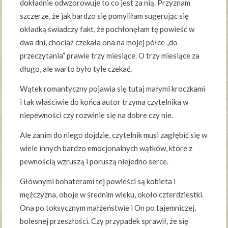
dokładnie odwzorowuje to co jest za nią. Przyznam
szczerze, że jak bardzo się pomyliłam sugerując się
okładką świadczy fakt, że pochłonęłam tę powieść w
dwa dni, chociaż czekała ona na mojej półce „do
przeczytania” prawie trzy miesiące. O trzy miesiące za
długo, ale warto było tyle czekać.
Wątek romantyczny pojawia się tutaj małymi kroczkami
i tak właściwie do końca autor trzyma czytelnika w
niepewności czy rozwinie się na dobre czy nie.
Ale zanim do niego dojdzie, czytelnik musi zagłębić się w
wiele innych bardzo emocjonalnych wątków, które z
pewnością wzruszą i poruszą niejedno serce.
Głównymi bohaterami tej powieści są kobieta i
mężczyzna, oboje w średnim wieku, około czterdziestki.
Ona po toksycznym małżeństwie i On po tajemniczej,
bolesnej przeszłości. Czy przypadek sprawił, że się