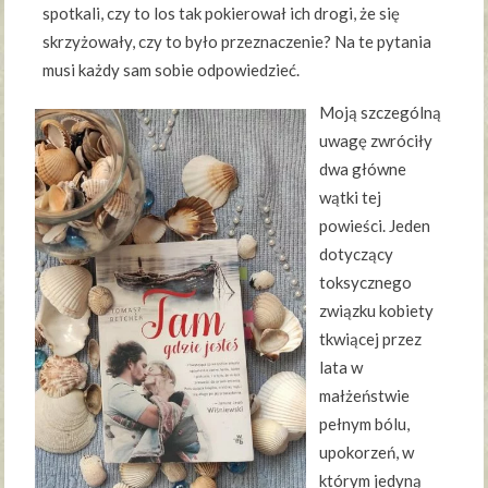
spotkali, czy to los tak pokierował ich drogi, że się
skrzyżowały, czy to było przeznaczenie? Na te pytania
musi każdy sam sobie odpowiedzieć.
Moją szczególną
uwagę zwróciły
dwa główne
wątki tej
powieści. Jeden
dotyczący
toksycznego
związku kobiety
tkwiącej przez
lata w
małżeństwie
pełnym bólu,
upokorzeń, w
którym jedyną