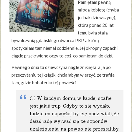
Pamiętam pewną
młodą kobietę (chyba
jednak dziewczynę),
która ponad 20 lat
temu była stałą
bywalczynią gdańskiego dworca PKP, a którą
spotykałam tam niemal codziennie. Jej okropny zapach i
ciągle przekrwione oczy to coś, co pamiętam do dziś.
Pewnego dnia ta dziewczyna nagle zniknęła, a ja po
przeczytaniu tej książki chciałabym wierzyć, że trafiła
tam, gdzie bohaterka tej powieści.
(…) W każdym domu, w każdej szafie
jest jakiś trup. Gdyby to się wydało,
ludzie co najwyżej by cię podziwiali, że
dałaś radę wyrwać się ze szponów
uzależnienia, na pewno nie przestaliby