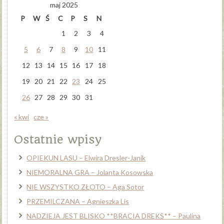
maj 2025
P
W
Ś
C
P
S
N
1
2
3
4
5
6
7
8
9
10
11
12
13
14
15
16
17
18
19
20
21
22
23
24
25
26
27
28
29
30
31
« kwi
cze »
Ostatnie wpisy
OPIEKUN LASU – Elwira Dresler-Janik
NIEMORALNA GRA – Jolanta Kosowska
NIE WSZYSTKO ZŁOTO – Aga Sotor
PRZEMILCZANA – Agnieszka Lis
NADZIEJA JEST BLISKO **BRACIA DREKS** – Paulina