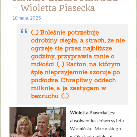
– Wioletta Piasecka
10 maja, 2025
(…) Boleśnie potrzebuję
odrobiny ciepła, a strach, że nie
ogrzeję się przez najbliższe
godziny, przyprawia mnie o
mdłości. (…) Karton, na którym
śpię nieprzyjemnie szoruje po
podłodze. Chrapliwy oddech
milknie, a ja zastygam w
bezruchu. (…)
Wioletta Piasecka
jest
absolwentką Uniwersytetu
Warmińsko-Mazurskiego
w Olsztynie, wiele lat