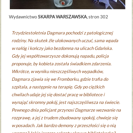
Wydawnictwo
SKARPA WARSZAWSKA
, stron 302
Trzydziestoletnia Dagmara pochodzi z patologicznej
rodziny. Na skutek źle ulokowanych uczuć, sama wpada
w nałóg i kończy jako bezdomna na ulicach Gdańska.
Gdy jej współtowarzysze dokonują napadu, policja
proponuje, by kobieta została świadkiem zdarzenia.
Wkrótce, w wyniku nieszczęśliwych wypadków,
Dagmara zjawia się we Fromborku, gdzie trafia do
szpitala, a następnie na terapię. Gdy po ciężkich
chwilach udaje jej się dostać pracę w bibliotece i
wynająć skromny pokój, jest najszczęśliwsza na świecie.
Pewnego dnia policjant przynosi Dagmarze wezwanie na
rozprawę, a jej z trudem zbudowany spokój, chwieje się
w posadach. Jak bardzo demony z przeszłości się o nią
upomną? Jakie jeszcze sekrety skrywa bibliotekarka?