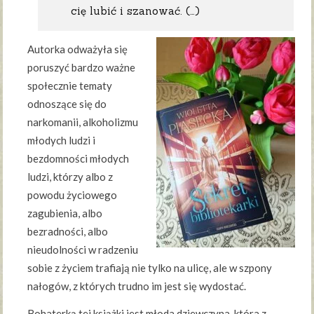
cię lubić i szanować. (…)
Autorka odważyła się
poruszyć bardzo ważne
społecznie tematy
odnoszące się do
narkomanii, alkoholizmu
młodych ludzi i
bezdomności młodych
ludzi, którzy albo z
powodu życiowego
zagubienia, albo
bezradności, albo
nieudolności w radzeniu
sobie z życiem trafiają nie tylko na ulicę, ale w szpony
nałogów, z których trudno im jest się wydostać.
Bohaterką tej książki jest młoda dziewczyna, która z