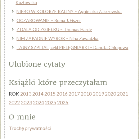
Kozłowska
NIEBO W KOLORZE KALINY – Agnieszka Zakrzewska
OCZAROWANIE – Roma J. Fiszer
Z DALA OD ZGIEŁKU – Thomas Hardy
NIM ZAPADNIE WYROK – Nina Zawadzka
TAJNY SZPITAL, cykl PIELĘGNIARKI – Danuta Chlupowa
Ulubione cytaty
Książki które przeczytałam
ROK
2013
2014
2015
2016
2017
2018
2019
2020
2021
2022
2023
2024
2025
2026
O mnie
Trochę prywatności