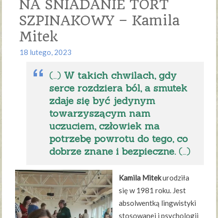
NA ŚNIADANIE TORT
SZPINAKOWY – Kamila
Mitek
18 lutego, 2023
(…)
W takich chwilach, gdy
serce rozdziera ból, a smutek
zdaje się być jedynym
towarzyszącym nam
uczuciem, człowiek ma
potrzebę powrotu do tego, co
dobrze znane i bezpieczne.
(…)
Kamila Mitek
urodziła
się w 1981 roku. Jest
absolwentką lingwistyki
stosowanej i psychologii