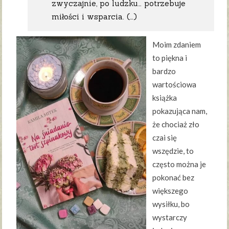
zwyczajnie, po ludzku… potrzebuje
miłości i wsparcia. (…)
Moim zdaniem
to piękna i
bardzo
wartościowa
książka
pokazująca nam,
że chociaż zło
czai się
wszędzie, to
często można je
pokonać bez
większego
wysiłku, bo
wystarczy