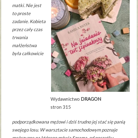
matki. Nie jest
to proste
zadanie. Kobieta
przez cały czas
trwania
małżeństwa
była całkowicie
Wydawnictwo
DRAGON
stron 315
podporządkowana mężowi i dziś trudno jej stać się panią
swojego losu. W warsztacie samochodowym poznaje
mężczyznę na którego mówią Szrama, od początku