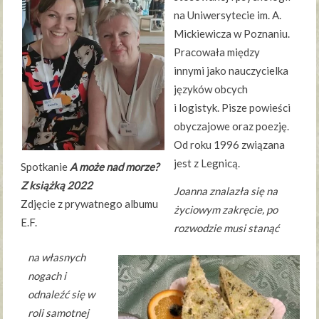
na Uniwersytecie im. A.
Mickiewicza w Poznaniu.
Pracowała między
innymi jako nauczycielka
języków obcych
i logistyk. Pisze powieści
obyczajowe oraz poezję.
Od roku 1996 związana
jest z Legnicą.
Spotkanie
A może nad morze?
Z książką 2022
Joanna znalazła się na
Zdjęcie z prywatnego albumu
życiowym zakręcie, po
E.F.
rozwodzie musi stanąć
na własnych
nogach i
odnaleźć się w
roli samotnej