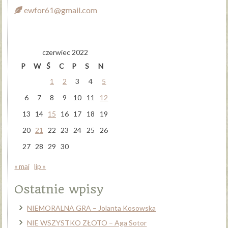
ewfor61@gmail.com
czerwiec 2022
P
W
Ś
C
P
S
N
1
2
3
4
5
6
7
8
9
10
11
12
13
14
15
16
17
18
19
20
21
22
23
24
25
26
27
28
29
30
« maj
lip »
Ostatnie wpisy
NIEMORALNA GRA – Jolanta Kosowska
NIE WSZYSTKO ZŁOTO – Aga Sotor