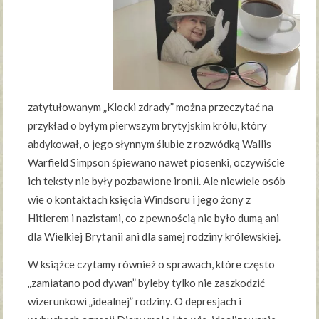
zatytułowanym „Klocki zdrady” można przeczytać na
przykład o byłym pierwszym brytyjskim królu, który
abdykował, o jego słynnym ślubie z rozwódką Wallis
Warfield Simpson śpiewano nawet piosenki, oczywiście
ich teksty nie były pozbawione ironii. Ale niewiele osób
wie o kontaktach księcia Windsoru i jego żony z
Hitlerem i nazistami, co z pewnością nie było dumą ani
dla Wielkiej Brytanii ani dla samej rodziny królewskiej.
W książce czytamy również o sprawach, które często
„zamiatano pod dywan” byleby tylko nie zaszkodzić
wizerunkowi „idealnej” rodziny. O depresjach i