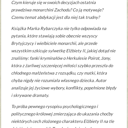
Czym kieruje się w swoich decyzjach ostatnia
prawdziwa monarchini Zachodu? Co ją motywuje?
Czemu temat abdykacji jest dla niej tak trudny?
Książka Marka Rybarczyka nie tylko odpowiada na
pytania, które stawiają sobie obecnie wszyscy
Brytyjczycy i wielbiciele monarchii, ale przede
wszystkim szkicuje sylwetkę Elżbiety II, jakiej dotąd nie
znaliśmy: fanki kryminałów o Herkulesie Poirot, żony,
która z żarliwej szczenięcej miłości szybko przeszła do
chłodnego małżeństwa z rozsądku, czy matki, która
chyba nigdy nie rozumiała własnego dziecka. Autor
analizuje jej życiowe wybory, konflikty, popełnione błędy
i skrywane dramaty.
To próba pewnego rysopisu psychologicznego i
politycznego królowej zmierzająca do ukazania choćby
niektórych cech złożonego charakteru Elżbiety II na tle