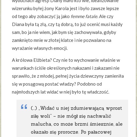
wybuchach agresji Diany mało kto wie, idealizowanie
wizerunku byłej żony Karola jest i było zawsze lepsze
od tego aby zobaczyć ją jako
femme fatale
. Ale czy
Diana była tą złą, czy tą dobrą, to już ocenić musi każdy
sam, bo ja nie wiem, jak bym się zachowywała, gdyby
zamknięto mnie w złotej klatce i nie pozwalano na
wyrażanie własnych emocji.
A królowa Elżbieta? Czy nie to wychowanie właśnie w
warunkach ściśle określonych nakazami i zakazami nie
sprawiło, że z młodej, pełnej życia dziewczyny zamieniła
się w posągową postać władzy? Podobno od
najmłodszych lat widać w niej było tę władczość.
(…) „Widać u niej zdumiewającą wprost
siłę woli” – nie mógł się nachwalić
malucha, co może brzmi śmiesznie, ale
okazało się prorocze. Po pałacowej