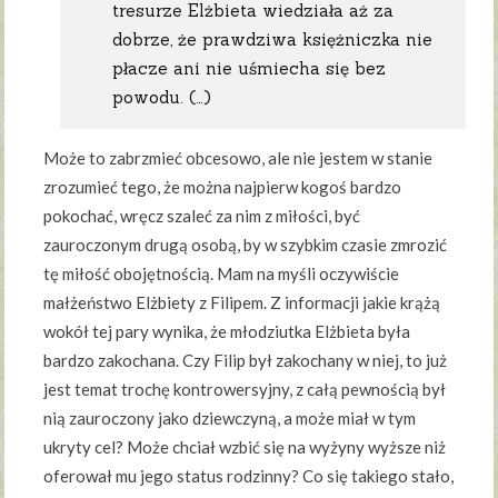
tresurze Elżbieta wiedziała aż za
dobrze, że prawdziwa księżniczka nie
płacze ani nie uśmiecha się bez
powodu. (…)
Może to zabrzmieć obcesowo, ale nie jestem w stanie
zrozumieć tego, że można najpierw kogoś bardzo
pokochać, wręcz szaleć za nim z miłości, być
zauroczonym drugą osobą, by w szybkim czasie zmrozić
tę miłość obojętnością. Mam na myśli oczywiście
małżeństwo Elżbiety z Filipem. Z informacji jakie krążą
wokół tej pary wynika, że młodziutka Elżbieta była
bardzo zakochana. Czy Filip był zakochany w niej, to już
jest temat trochę kontrowersyjny, z całą pewnością był
nią zauroczony jako dziewczyną, a może miał w tym
ukryty cel? Może chciał wzbić się na wyżyny wyższe niż
oferował mu jego status rodzinny? Co się takiego stało,