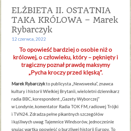
ELŻBIETA II. OSTATNIA
TAKA KRÓLOWA – Marek
Rybarczyk
12 czerwca, 2022
To opowieść bardziej o osobie niż o
królowej, o człowieku, który – pęknięty i
tragiczny poznał prawdę maksymy
„Pycha kroczy przed klęską”.
Marek Rybarczyk
to publicysta „Newsweeka”, znawca
kultury i historii Wielkiej Brytanii, wieloletni dziennikarz
radia BBC, korespondent „Gazety Wyborczej”
w Londynie, komentator Radia TOK FM, radiowej Trójki
i TVN24. Zdradza pełne pikantnych szczegółów
i kąśliwych uwag Tajemnice Windsorów, jednocześnie
snując wartką opowieść o burzliwej historii Europy. To