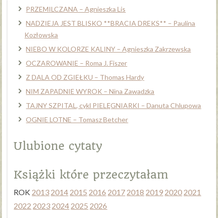
PRZEMILCZANA – Agnieszka Lis
NADZIEJA JEST BLISKO **BRACIA DREKS** – Paulina
Kozłowska
NIEBO W KOLORZE KALINY – Agnieszka Zakrzewska
OCZAROWANIE – Roma J. Fiszer
Z DALA OD ZGIEŁKU – Thomas Hardy
NIM ZAPADNIE WYROK – Nina Zawadzka
TAJNY SZPITAL, cykl PIELĘGNIARKI – Danuta Chlupowa
OGNIE LOTNE – Tomasz Betcher
Ulubione cytaty
Książki które przeczytałam
ROK
2013
2014
2015
2016
2017
2018
2019
2020
2021
2022
2023
2024
2025
2026