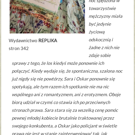
noc spędzona w
towarzystwie
mężczyzny miała
być jedynie
życiową
odskocznią i
Wydawnictwo
REPLIKA
żadne z nich nie
stron 342
zdaje sobie
sprawy z tego, że los kiedyś może ponownie ich
połączyć. Kiedy wydaje się, że spontaniczna, szalona noc
już nigdy się nie powtórzy, Sara i Oskar ponownie się
spotykają, ale tym razem ich spotkanie nie ma nic
wspólnego ani z romantyzmem, ani z erotyzmem. Oboje
biorą udział w czymś co stawia ich po przeciwnych
stronach prawa. Sara stara się za wszelką cenę pomóc
pewnej młodej kobiecie brutalnie traktowanej przez
swojego konkubenta, a Oskar jako policjant w świetle
prawa nie jest w stanie zainterweniować tak, jak