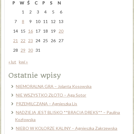
P
W
Ś
C
P
S
N
1
2
3
4
5
6
7
8
9
10
11
12
13
14
15
16
17
18
19
20
21
22
23
24
25
26
27
28
29
30
31
« lut
kwi »
Ostatnie wpisy
NIEMORALNA GRA – Jolanta Kosowska
NIE WSZYSTKO ZŁOTO – Aga Sotor
PRZEMILCZANA – Agnieszka Lis
NADZIEJA JEST BLISKO **BRACIA DREKS** – Paulina
Kozłowska
NIEBO W KOLORZE KALINY – Agnieszka Zakrzewska