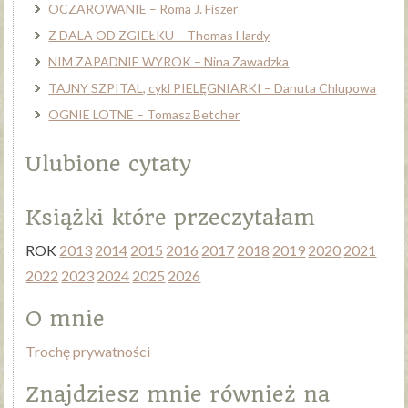
OCZAROWANIE – Roma J. Fiszer
Z DALA OD ZGIEŁKU – Thomas Hardy
NIM ZAPADNIE WYROK – Nina Zawadzka
TAJNY SZPITAL, cykl PIELĘGNIARKI – Danuta Chlupowa
OGNIE LOTNE – Tomasz Betcher
Ulubione cytaty
Książki które przeczytałam
ROK
2013
2014
2015
2016
2017
2018
2019
2020
2021
2022
2023
2024
2025
2026
O mnie
Trochę prywatności
Znajdziesz mnie również na