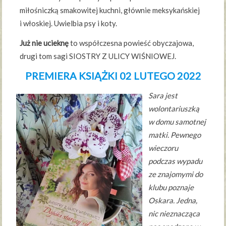
miłośniczką smakowitej kuchni, głównie meksykańskiej
i włoskiej. Uwielbia psy i koty.
Już nie ucieknę
to współczesna powieść obyczajowa,
drugi tom sagi SIOSTRY Z ULICY WIŚNIOWEJ.
PREMIERA KSIĄŻKI 02 LUTEGO 2022
Sara jest
wolontariuszką
w domu samotnej
matki. Pewnego
wieczoru
podczas wypadu
ze znajomymi do
klubu poznaje
Oskara. Jedna,
nic nieznacząca