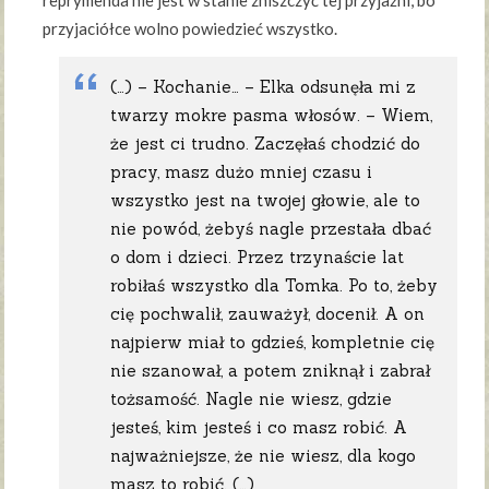
reprymenda nie jest w stanie zniszczyć tej przyjaźni, bo
przyjaciółce wolno powiedzieć wszystko.
(…) – Kochanie… – Elka odsunęła mi z
twarzy mokre pasma włosów. – Wiem,
że jest ci trudno. Zaczęłaś chodzić do
pracy, masz dużo mniej czasu i
wszystko jest na twojej głowie, ale to
nie powód, żebyś nagle przestała dbać
o dom i dzieci. Przez trzynaście lat
robiłaś wszystko dla Tomka. Po to, żeby
cię pochwalił, zauważył, docenił. A on
najpierw miał to gdzieś, kompletnie cię
nie szanował, a potem zniknął i zabrał
tożsamość. Nagle nie wiesz, gdzie
jesteś, kim jesteś i co masz robić. A
najważniejsze, że nie wiesz, dla kogo
masz to robić. (…)