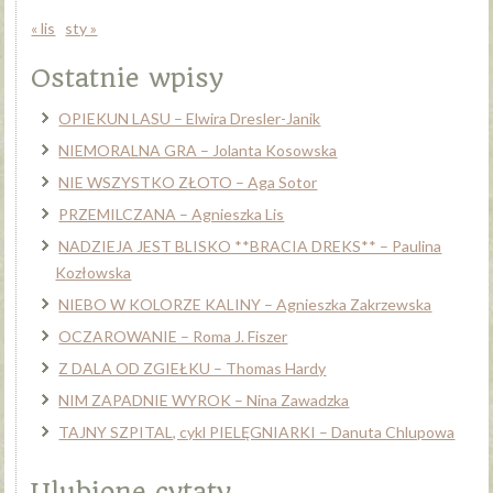
« lis
sty »
Ostatnie wpisy
OPIEKUN LASU – Elwira Dresler-Janik
NIEMORALNA GRA – Jolanta Kosowska
NIE WSZYSTKO ZŁOTO – Aga Sotor
PRZEMILCZANA – Agnieszka Lis
NADZIEJA JEST BLISKO **BRACIA DREKS** – Paulina
Kozłowska
NIEBO W KOLORZE KALINY – Agnieszka Zakrzewska
OCZAROWANIE – Roma J. Fiszer
Z DALA OD ZGIEŁKU – Thomas Hardy
NIM ZAPADNIE WYROK – Nina Zawadzka
TAJNY SZPITAL, cykl PIELĘGNIARKI – Danuta Chlupowa
Ulubione cytaty