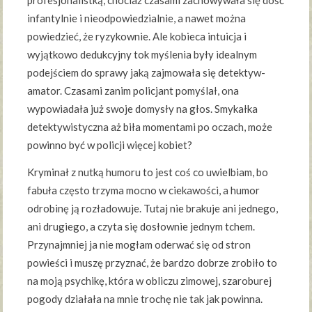
profesjonalistką, chociaż czasami zachowywała się dość
infantylnie i nieodpowiedzialnie, a nawet można
powiedzieć, że ryzykownie. Ale kobieca intuicja i
wyjątkowo dedukcyjny tok myślenia były idealnym
podejściem do sprawy jaką zajmowała się detektyw-
amator. Czasami zanim policjant pomyślał, ona
wypowiadała już swoje domysły na głos. Smykałka
detektywistyczna aż biła momentami po oczach, może
powinno być w policji więcej kobiet?
Kryminał z nutką humoru to jest coś co uwielbiam, bo
fabuła często trzyma mocno w ciekawości, a humor
odrobinę ją rozładowuje. Tutaj nie brakuje ani jednego,
ani drugiego, a czyta się dosłownie jednym tchem.
Przynajmniej ja nie mogłam oderwać się od stron
powieści i muszę przyznać, że bardzo dobrze zrobiło to
na moją psychikę, która w obliczu zimowej, szaroburej
pogody działała na mnie trochę nie tak jak powinna.