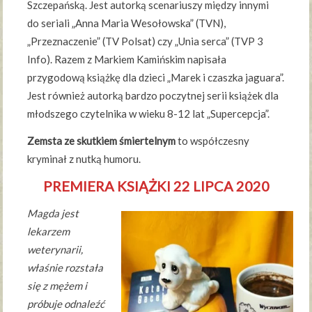
Szczepańską. Jest autorką scenariuszy między innymi
do seriali „Anna Maria Wesołowska” (TVN),
„Przeznaczenie” (TV Polsat) czy „Unia serca” (TVP 3
Info). Razem z Markiem Kamińskim napisała
przygodową książkę dla dzieci „Marek i czaszka jaguara”.
Jest również autorką bardzo poczytnej serii książek dla
młodszego czytelnika w wieku 8-12 lat „Supercepcja”.
Zemsta ze skutkiem śmiertelnym
to współczesny
kryminał z nutką humoru.
PREMIERA KSIĄŻKI 22 LIPCA 2020
Magda jest
lekarzem
weterynarii,
właśnie rozstała
się z mężem i
próbuje odnaleźć