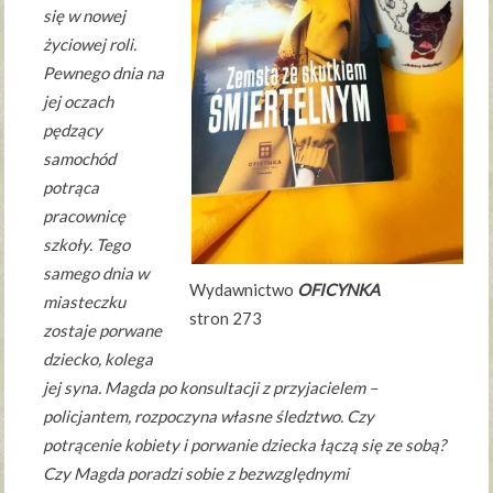
się w nowej
życiowej roli.
Pewnego dnia na
jej oczach
pędzący
samochód
potrąca
pracownicę
szkoły. Tego
samego dnia w
Wydawnictwo
OFICYNKA
miasteczku
stron 273
zostaje porwane
dziecko, kolega
jej syna. Magda po konsultacji z przyjacielem –
policjantem, rozpoczyna własne śledztwo. Czy
potrącenie kobiety i porwanie dziecka łączą się ze sobą?
Czy Magda poradzi sobie z bezwzględnymi