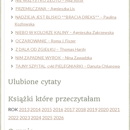
NIE WSZYSTKO ZŁOTO – Aga Sotor
PRZEMILCZANA – Agnieszka Lis
NADZIEJA JEST BLISKO **BRACIA DREKS** – Paulina
Kozłowska
NIEBO W KOLORZE KALINY – Agnieszka Zakrzewska
OCZAROWANIE – Roma J. Fiszer
Z DALA OD ZGIEŁKU – Thomas Hardy
NIM ZAPADNIE WYROK – Nina Zawadzka
TAJNY SZPITAL, cykl PIELĘGNIARKI – Danuta Chlupowa
Ulubione cytaty
Książki które przeczytałam
ROK
2013
2014
2015
2016
2017
2018
2019
2020
2021
2022
2023
2024
2025
2026