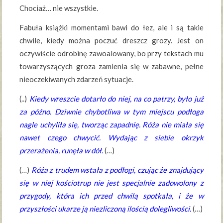
Chociaż… nie wszystkie.
Fabuła książki momentami bawi do łez, ale i są takie
chwile, kiedy można poczuć dreszcz grozy. Jest on
oczywiście odrobinę zawoalowany, bo przy tekstach mu
towarzyszących groza zamienia się w zabawne, pełne
nieoczekiwanych zdarzeń sytuacje.
(..)
Kiedy wreszcie dotarło do niej, na co patrzy, było już
za późno. Dziwnie chybotliwa w tym miejscu podłoga
nagle uchyliła się, tworząc zapadnię. Róża nie miała się
nawet czego chwycić. Wydając z siebie okrzyk
przerażenia, runęła w dół.
(…)
(…)
Róża z trudem wstała z podłogi, czując że znajdujący
się w niej kościotrup nie jest specjalnie zadowolony z
przygody, która ich przed chwilą spotkała, i że w
przyszłości ukarze ją niezliczoną ilością dolegliwości.
(…)