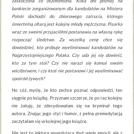
zaskoczona co oszołomiona. Kilka dni później na
bankiecie zorganizowanym dla kandydatów na Mistera
Polski dochodzi do zbiorowego zatrucia, którego
śmiertelną ofiarą jest kolejny młody mężczyzna. Pisarka
wraz ze swoimi przyjaciółmi postanawia na własną rękę
rozpocząć śledztwo. Za wszelką cenę chce się
dowiedzieć, kto próbuje wyeliminować kandydatów na
Najprzystojniejszego Polaka. Czy uda jej się dowieść,
kto za tym stoi? Czy nie narazi się komuś swoim
wścibstwem, i czy ktoś nie postanowi i jej wyeliminować
spośród żywych?
No cóż, myślę, że kto zechce poznać odpowiedzi, ten
sięgnie po książkę. Przyznam szczerze, że po raz kolejny
nie żałuję, że zdecydowałam się na kryminał tego
autora. Znając jego styl i humor, z pełna premedytacją
zaczytałam się w kolejnej jego książce.
Nie jest to lektura wywołująca zbyt wiele emocji, ale z