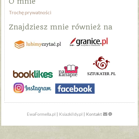
O mnie
Trochę prywatności
Znajdziesz mnie również na
EwaFormella.pl
|
KsiazkiIdy.pl
| Kontakt